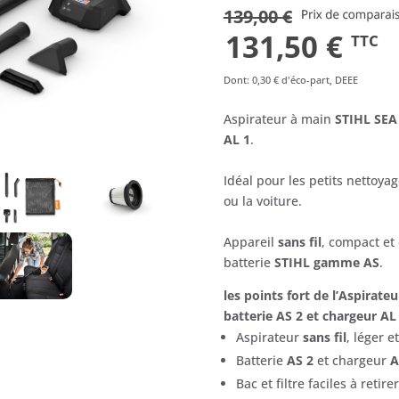
139,00
€
Le
Le
131,50
€
TTC
prix
pri
Dont
:
0,30 €
d'éco-part, DEEE
initial
act
Aspirateur à main
STIHL SEA
AL 1
.
était :
est 
Idéal pour les petits nettoya
139,00 €.
131,
ou la voiture.
Appareil
sans fil
, compact et
batterie
STIHL gamme AS
.
les points fort de l’Aspirate
batterie AS 2 et chargeur AL
Aspirateur
sans fil
, léger e
Batterie
AS 2
et chargeur
A
Bac et filtre faciles à reti