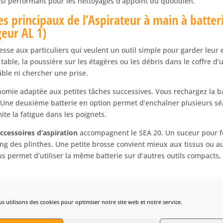
insi performant pour les nettoyages d’appoint du quotidien.
es principaux de l’Aspirateur à main à batter
geur AL 1)
esse aux particuliers qui veulent un outil simple pour garder leur
 table, la poussière sur les étagères ou les débris dans le coffre d’
ble ni chercher une prise.
omie adaptée aux petites tâches successives. Vous rechargez la ba
. Une deuxième batterie en option permet d’enchaîner plusieurs sé
ite la fatigue dans les poignets.
ccessoires d’aspiration
accompagnent le SEA 20. Un suceur pour fe
long des plinthes. Une petite brosse convient mieux aux tissus ou a
s permet d’utiliser la même batterie sur d’autres outils compacts
s utilisons des cookies pour optimiser notre site web et notre service.