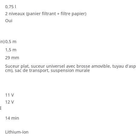
0,75 l
2 niveaux (panier filtrant + filtre papier)
Oui
in)
0,5 m
1,5 m
29 mm
Suceur plat, suceur universel avec brosse amovible, tuyau d’aspi
cm), sac de transport, suspension murale
11 V
12 V
E
14 min
Lithium-ion