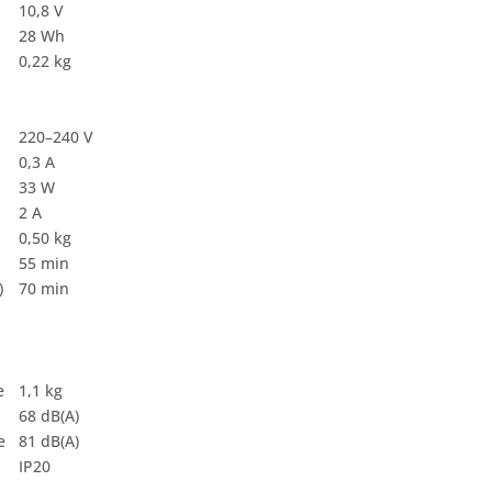
10,8 V
28 Wh
0,22 kg
220–240 V
0,3 A
33 W
2 A
0,50 kg
55 min
)
70 min
e
1,1 kg
68 dB(A)
e
81 dB(A)
IP20