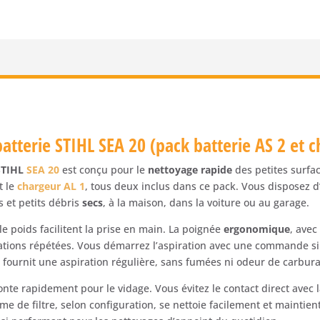
STIHL
SEA
20
(pack
batterie
AS
2
et
atterie STIHL SEA 20 (pack batterie AS 2 et 
chargeur
AL
 STIHL
SEA 20
est conçu pour le
nettoyage rapide
des petites surfac
1)
t le
chargeur AL 1
, tous deux inclus dans ce pack. Vous disposez d
Gamme
s et petits débris
secs
, à la maison, dans la voiture ou au garage.
AS
le poids facilitent la prise en main. La poignée
ergonomique
, ave
ations répétées. Vous démarrez l’aspiration avec une commande sim
 fournit une aspiration régulière, sans fumées ni odeur de carbura
te rapidement pour le vidage. Vous évitez le contact direct avec 
ème de filtre, selon configuration, se nettoie facilement et maintie