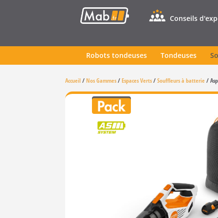
Conseils d'ex
Robots tondeuses
Tondeuses
So
Accueil
/
Nos Gammes
/
Espaces Verts
/
Souffleurs à batterie
/
Asp