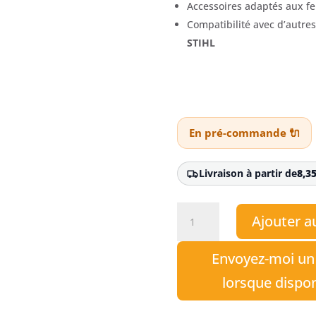
Accessoires adaptés aux fen
Compatibilité avec d’autre
STIHL
En pré-commande 🔌
Livraison à partir de
8,3
quantité
Ajouter a
de
Aspirateur
Envoyez-moi un
à
main
lorsque dispo
à
batterie