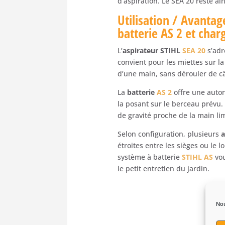
d’aspiration. Le SEA 20 reste a
Utilisation / Avantag
batterie AS 2 et char
L’
aspirateur STIHL
SEA 20
s’adr
convient pour les miettes sur la
d’une main, sans dérouler de câ
La
batterie
AS 2
offre une auton
la posant sur le berceau prévu
de gravité proche de la main lim
Selon configuration, plusieurs
a
étroites entre les sièges ou le 
système à batterie
STIHL AS
vou
le petit entretien du jardin.
Nou