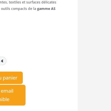
tes, textiles et surfaces délicates
s outils compacts de la
gamme AS
5
€
u panier
 email
nible