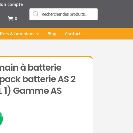
on compte
Recherche
de
produits
0
ffres & bon plans
Blog
Contact
main à batterie
(pack batterie AS 2
AL 1) Gamme AS
(1 avis)