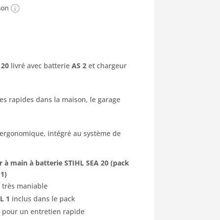
x
uel
 20
livré avec batterie
AS 2
et chargeur
:
ges rapides dans la maison, le garage
50 €.
 ergonomique, intégré au système de
ur à main à batterie STIHL SEA 20 (pack
 1)
t très maniable
L 1
inclus dans le pack
rer pour un entretien rapide