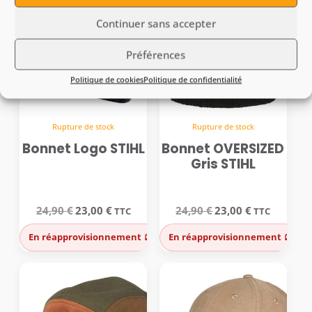
Continuer sans accepter
Préférences
Politique de cookies
Politique de confidentialité
Rupture de stock
Rupture de stock
Bonnet Logo STIHL
Bonnet OVERSIZED
Gris STIHL
Le
Le
Le
Le
24,90
€
23,00
€
24,90
€
23,00
€
TTC
TTC
prix
prix
prix
prix
initial
actuel
initial
actuel
En réapprovisionnement 🪫
En réapprovisionnement 🪫
était :
est :
était :
est :
24,90 €.
23,00 €.
24,90 €.
23,00 €.