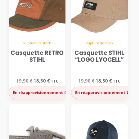
Rupture de stock
Rupture de stock
Casquette RETRO
Casquette STIHL
STIHL
“LOGO LYOCELL”
Le
Le
Le
Le
19,90
€
18,50
€
19,90
€
18,50
€
TTC
TTC
prix
prix
prix
prix
initial
actuel
initial
actuel
En réapprovisionnement 🪫
En réapprovisionnement 🪫
était :
est :
était :
est :
19,90 €.
18,50 €.
19,90 €.
18,50 €.