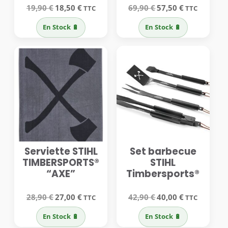
Le
Le
Le
Le
19,90
€
18,50
€
69,90
€
57,50
€
TTC
TTC
prix
prix
prix
prix
initial
actuel
initial
actuel
En Stock 🔋
En Stock 🔋
était :
est :
était :
est :
19,90 €.
18,50 €.
69,90 €.
57,50 €.
Serviette STIHL
Set barbecue
TIMBERSPORTS®
STIHL
“AXE”
Timbersports®
Le
Le
Le
Le
28,90
€
27,00
€
42,90
€
40,00
€
TTC
TTC
prix
prix
prix
prix
initial
actuel
initial
actuel
En Stock 🔋
En Stock 🔋
était :
est :
était :
est :