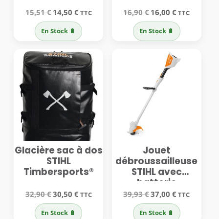
Le
Le
Le
Le
15,51
€
14,50
€
16,90
€
16,00
€
TTC
TTC
prix
prix
prix
prix
initial
actuel
initial
actuel
En Stock 🔋
En Stock 🔋
était :
est :
était :
est :
15,51 €.
14,50 €.
16,90 €.
16,00 €.
Glacière sac à dos
Jouet
STIHL
débroussailleuse
Timbersports®
STIHL avec
batterie
Le
Le
Le
Le
32,90
€
30,50
€
39,93
€
37,00
€
TTC
TTC
prix
prix
prix
prix
initial
actuel
initial
actuel
En Stock 🔋
En Stock 🔋
était :
est :
était :
est :