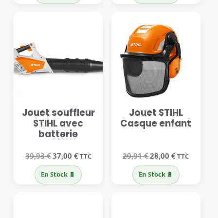
32,90 €.
30,50 €.
39,93 €.
37,00 €.
Jouet souffleur
Jouet STIHL
STIHL avec
Casque enfant
batterie
Le
Le
Le
Le
39,93
€
37,00
€
29,91
€
28,00
€
TTC
TTC
prix
prix
prix
prix
initial
actuel
initial
actuel
En Stock 🔋
En Stock 🔋
était :
est :
était :
est :
39,93 €.
37,00 €.
29,91 €.
28,00 €.