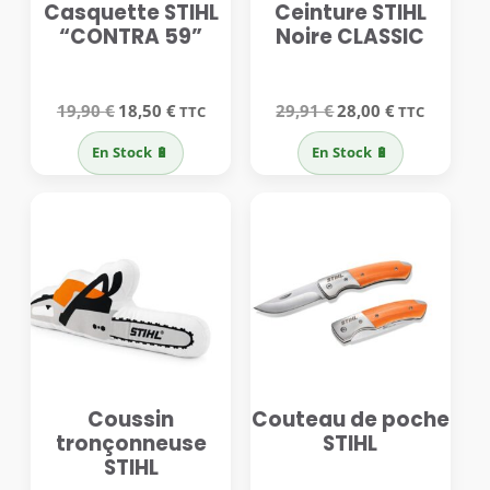
Casquette STIHL
Ceinture STIHL
“CONTRA 59”
Noire CLASSIC
Le
Le
Le
Le
19,90
€
18,50
€
29,91
€
28,00
€
TTC
TTC
prix
prix
prix
prix
initial
actuel
initial
actuel
En Stock 🔋
En Stock 🔋
était :
est :
était :
est :
19,90 €.
18,50 €.
29,91 €.
28,00 €.
Coussin
Couteau de poche
tronçonneuse
STIHL
STIHL