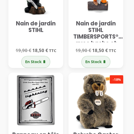
Nain de jardin
Nain de jardin
STIHL
STIHL
TIMBERSPORTS®
avec hache et
tronc d’arbre
Le
Le
Le
Le
19,90
€
18,50
€
19,90
€
18,50
€
TTC
TTC
prix
prix
prix
prix
initial
actuel
initial
actuel
En Stock 🔋
En Stock 🔋
était :
est :
était :
est :
19,90 €.
18,50 €.
19,90 €.
18,50 €.
-18%