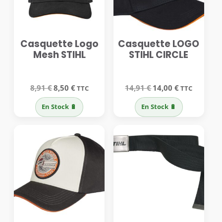
Casquette Logo
Casquette LOGO
Mesh STIHL
STIHL CIRCLE
Le
Le
Le
Le
8,91
€
8,50
€
14,91
€
14,00
€
TTC
TTC
prix
prix
prix
prix
initial
actuel
initial
actuel
En Stock 🔋
En Stock 🔋
était :
est :
était :
est :
8,91 €.
8,50 €.
14,91 €.
14,00 €.