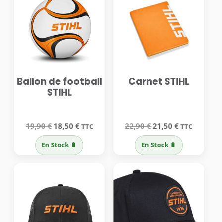
Ballon de football
Carnet STIHL
STIHL
Le
Le
Le
Le
19,90
€
18,50
€
22,90
€
21,50
€
TTC
TTC
prix
prix
prix
prix
initial
actuel
initial
actuel
En Stock 🔋
En Stock 🔋
était :
est :
était :
est :
19,90 €.
18,50 €.
22,90 €.
21,50 €.