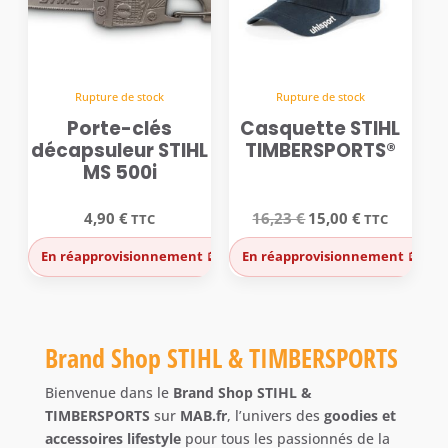
Rupture de stock
Rupture de stock
Porte-clés
Casquette STIHL
décapsuleur STIHL
TIMBERSPORTS®
MS 500i
Le
Le
4,90
€
16,23
€
15,00
€
TTC
TTC
prix
prix
initial
actuel
En réapprovisionnement 🪫
En réapprovisionnement 🪫
était :
est :
16,23 €.
15,00 €.
Brand Shop STIHL & TIMBERSPORTS
Bienvenue dans le
Brand Shop STIHL &
TIMBERSPORTS
sur
MAB.fr
, l’univers des
goodies et
accessoires lifestyle
pour tous les passionnés de la