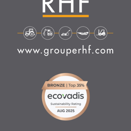
4.6
/
5
(1639 avis)