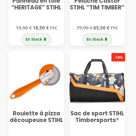
Panneau en tôle
Peluche Castor
“HERITAGE” STIHL
STIHL “TIM TIMBER”
Le
Le
Le
Le
19,90
€
18,50
€
79,90
€
65,50
€
TTC
TTC
prix
prix
prix
prix
initial
actuel
initial
actuel
En Stock 🔋
En Stock 🔋
était :
est :
était :
est :
19,90 €.
18,50 €.
79,90 €.
65,50 €.
-18%
Roulette à pizza
Sac de sport STIHL
découpeuse STIHL
Timbersports®