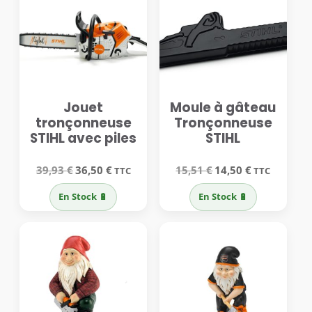
Jouet
Moule à gâteau
tronçonneuse
Tronçonneuse
STIHL avec piles
STIHL
Le
Le
Le
Le
39,93
€
36,50
€
15,51
€
14,50
€
TTC
TTC
prix
prix
prix
prix
initial
actuel
initial
actuel
En Stock 🔋
En Stock 🔋
était :
est :
était :
est :
39,93 €.
36,50 €.
15,51 €.
14,50 €.