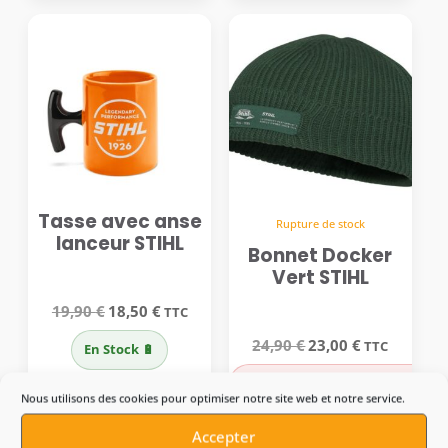
28,90 €.
27,00 €.
42,90 €.
40,00 €.
Tasse avec anse
Rupture de stock
lanceur STIHL
Bonnet Docker
Vert STIHL
Le
Le
19,90
€
18,50
€
TTC
prix
prix
initial
actuel
Le
Le
24,90
€
23,00
€
TTC
En Stock 🔋
était :
est :
prix
prix
19,90 €.
18,50 €.
initial
actuel
En réapprovisionnement 🪫
était :
est :
Nous utilisons des cookies pour optimiser notre site web et notre service.
24,90 €.
23,00 €.
Accepter