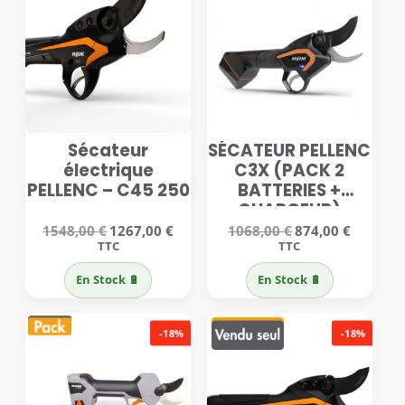
Sécateur
SÉCATEUR PELLENC
électrique
C3X (PACK 2
PELLENC – C45 250
BATTERIES +
CHARGEUR)
Le
Le
Le
Le
1548,00
€
1267,00
€
1068,00
€
874,00
€
prix
prix
prix
prix
TTC
TTC
initial
actuel
initial
actuel
était :
est :
était :
est :
En Stock 🔋
En Stock 🔋
1548,00 €.
1267,00 €.
1068,00 €.
874,00 €.
-18%
-18%