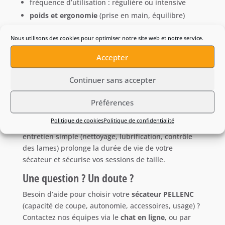
fréquence d’utilisation : régulière ou intensive
poids et ergonomie
(prise en main, équilibre)
autonomie/organisation (batterie, portage, charge)
Nous utilisons des cookies pour optimiser notre site web et notre service.
accessoires et consommables (lames, étuis, pièces
d’usure selon modèles)
Accepter
Entretien, accessoires et pièces d’usure
Continuer sans accepter
Pour conserver une coupe nette et des
Préférences
performances constantes, pensez aux
accessoires
Pellenc
compatibles : lames, pièces d’usure,
Politique de cookies
Politique de confidentialité
consommables et éléments de remplacement. Un
entretien simple (nettoyage, lubrification, contrôle
des lames) prolonge la durée de vie de votre
sécateur et sécurise vos sessions de taille.
Une question ? Un doute ?
Besoin d’aide pour choisir votre
sécateur PELLENC
(capacité de coupe, autonomie, accessoires, usage) ?
Contactez nos équipes via le
chat en ligne
, ou par