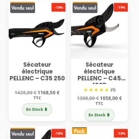
-18%
-19%
Sécateur
Sécateur
électrique
électrique
PELLENC – C35 250
PELLENC – C45
150P
(1)
Le
Le
1428,00
€
1168,50
€
prix
prix
Le
Le
TTC
1308,00
€
1058,00
€
initial
actuel
prix
prix
TTC
était :
est :
initial
actuel
En Stock 🔋
1428,00 €.
1168,50 €.
était :
est :
En Stock 🔋
1308,00 €.
1058,00 €
-18%
-18%