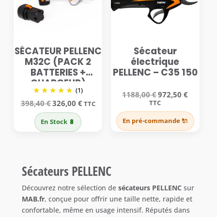
SÉCATEUR PELLENC
Sécateur
M32C (PACK 2
électrique
BATTERIES +
PELLENC – C35 150
CHARGEUR)
(1)
Le
Le
1188,00
€
972,50
€
prix
prix
Le
Le
398,40
€
326,00
€
TTC
TTC
initial
actuel
prix
prix
était :
est :
initial
actuel
En pré-commande 🔌
En Stock 🔋
1188,00 €.
972,50 €.
était :
est :
398,40 €.
326,00 €.
Sécateurs PELLENC
Découvrez notre sélection de
sécateurs PELLENC
sur
MAB.fr
, conçue pour offrir une taille nette, rapide et
confortable, même en usage intensif. Réputés dans