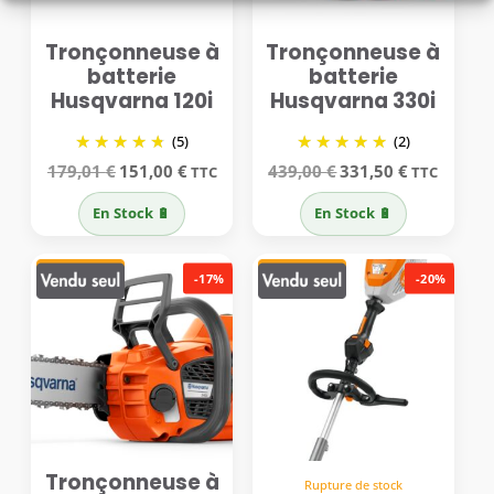
Tronçonneuse à
Tronçonneuse à
batterie
batterie
Husqvarna 120i
Husqvarna 330i
(5)
(2)
Le
Le
Le
Le
179,01
€
151,00
€
439,00
€
331,50
€
TTC
TTC
prix
prix
prix
prix
initial
actuel
initial
actuel
En Stock 🔋
En Stock 🔋
était :
est :
était :
est :
179,01 €.
151,00 €.
439,00 €.
331,50 €.
-17%
-20%
Tronçonneuse à
Rupture de stock