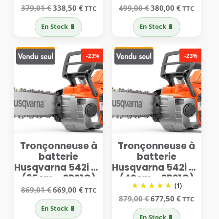
Le
Le
Le
Le
379,01
€
338,50
€
499,00
€
380,00
€
TTC
TTC
prix
prix
prix
prix
initial
actuel
initial
actuel
En Stock 🔋
En Stock 🔋
était :
est :
était :
est :
379,01 €.
338,50 €.
499,00 €.
380,00 €.
-23%
-23%
Tronçonneuse à
Tronçonneuse à
batterie
batterie
Husqvarna 542i XP
Husqvarna 542i XP
(35cm – SP21G)
(40cm – SP21G)
(1)
Le
Le
869,01
€
669,00
€
TTC
prix
prix
Le
Le
879,00
€
677,50
€
TTC
initial
actuel
prix
prix
En Stock 🔋
était :
est :
initial
actuel
En Stock 🔋