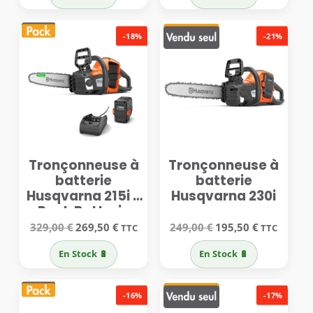
929,00 €.
780,00 €.
219,00 €.
177,00 €.
-18%
-21%
Tronçonneuse à
Tronçonneuse à
batterie
batterie
Husqvarna 215i –
Husqvarna 230i
Pack Batterie
avec Chargeur
Le
Le
Le
Le
329,00
€
269,50
€
249,00
€
195,50
€
TTC
TTC
prix
prix
prix
prix
initial
actuel
initial
actuel
En Stock 🔋
En Stock 🔋
était :
est :
était :
est :
329,00 €.
269,50 €.
249,00 €.
195,50 €.
-16%
-17%