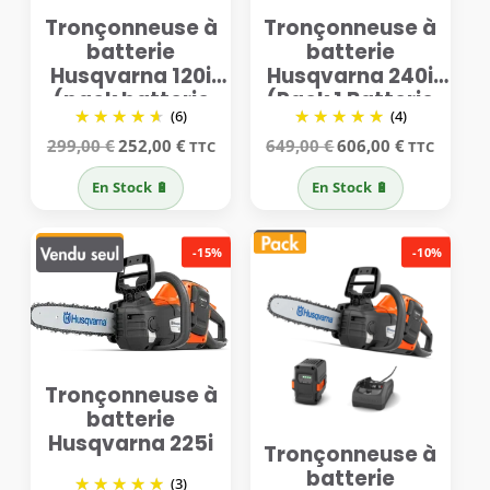
Tronçonneuse à
Tronçonneuse à
batterie
batterie
Husqvarna 120i
Husqvarna 240i
(pack batterie
(Pack 1 Batterie
(6)
(4)
BLi20 ou 40-B140
BLI20 ou BLI 40-
Le
Le
Le
Le
et chargeur QC
B140 + Chargeur
299,00
€
252,00
€
649,00
€
606,00
€
TTC
TTC
prix
prix
prix
prix
80)
40-C80)
initial
actuel
initial
actuel
En Stock 🔋
En Stock 🔋
était :
est :
était :
est :
299,00 €.
252,00 €.
649,00 €.
606,00 €.
-15%
-10%
Tronçonneuse à
batterie
Husqvarna 225i
Tronçonneuse à
batterie
(3)