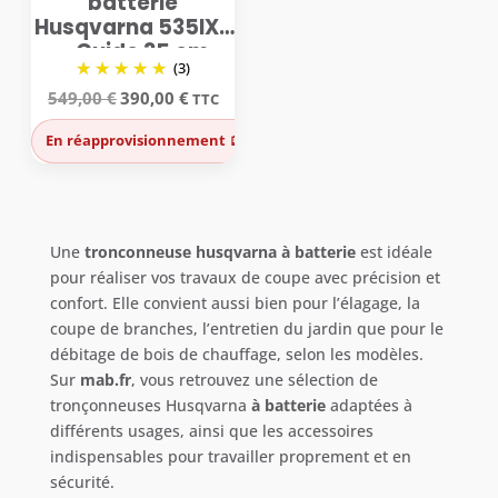
batterie
Husqvarna 535IXP
– Guide 35 cm
(3)
Le
Le
549,00
€
390,00
€
TTC
prix
prix
initial
actuel
En réapprovisionnement 🪫
était :
est :
549,00 €.
390,00 €.
Une
tronconneuse husqvarna à batterie
est idéale
pour réaliser vos travaux de coupe avec précision et
confort. Elle convient aussi bien pour l’élagage, la
coupe de branches, l’entretien du jardin que pour le
débitage de bois de chauffage, selon les modèles.
Sur
mab.fr
, vous retrouvez une sélection de
tronçonneuses Husqvarna
à batterie
adaptées à
différents usages, ainsi que les accessoires
indispensables pour travailler proprement et en
sécurité.