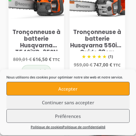
Tronçonneuse à
Tronçonneuse à
batterie
batterie
Husqvarna
Husqvarna 550iXP
T540iXP-35SN
Guide 38cm
(1)
Le
Le
809,01
€
616,50
€
TTC
prix
prix
Le
Le
959,00
€
747,00
€
TTC
initial
actuel
prix
prix
En Stock 🔋
était :
est :
initial
actuel
En Stock 🔋
Nous utilisons des cookies pour optimiser notre site web et notre service.
809,01 €.
616,50 €.
était :
est :
959,00 €.
747,00 €.
Accepter
-16%
-24%
Continuer sans accepter
Préférences
Politique de cookies
Politique de confidentialité