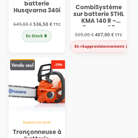
batterie
CombiSystème
Husqvarna 340i
sur batterie STHL
KMA 140 R –
Le
Le
649,00
€
536,50
€
TTC
Gamme AP
prix
prix
initial
actuel
Le
Le
509,00
€
407,00
€
TTC
En Stock 🔋
était :
est :
prix
prix
649,00 €.
536,50 €.
initial
actuel
En réapprovisionnement 🪫
était :
est :
509,00 €.
407,00 €.
-29%
Rupture de stock
Tronçonneuse à