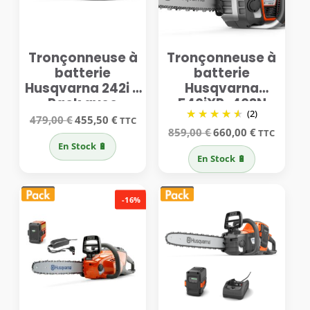
Tronçonneuse à
Tronçonneuse à
batterie
batterie
Husqvarna 242i –
Husqvarna
Pack avec
540iXP-40SN
(2)
batterie et
Le
Le
479,00
€
455,50
€
TTC
prix
prix
Le
Le
chargeur
859,00
€
660,00
€
TTC
initial
actuel
prix
prix
En Stock 🔋
était :
est :
initial
actuel
En Stock 🔋
479,00 €.
455,50 €.
était :
est :
859,00 €.
660,00 €.
-16%