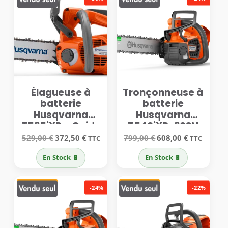
Élagueuse à
Tronçonneuse à
batterie
batterie
Husqvarna
Husqvarna
T535iXP – Guide
T540iXP-30SN
30 cm
Le
Le
Le
Le
529,00
€
372,50
€
799,00
€
608,00
€
TTC
TTC
prix
prix
prix
prix
initial
actuel
initial
actuel
En Stock 🔋
En Stock 🔋
était :
est :
était :
est :
529,00 €.
372,50 €.
799,00 €.
608,00 €.
-24%
-22%