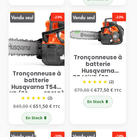
869,01 €.
669,00 €.
était :
est :
879,00 €.
677,50 €.
-23%
-23%
Tronçonneuse à
batterie
Husqvarna
Tronçonneuse à
T542iXP (35cm –
batterie
(2)
SP21G)
Husqvarna T542i
Le
Le
879,00
€
677,50
€
TTC
XP (30cm – SP21G)
prix
prix
(2)
initial
actuel
En Stock 🔋
était :
est :
Le
Le
849,00
€
651,50
€
TTC
879,00 €.
677,50 €.
prix
prix
initial
actuel
En Stock 🔋
était :
est :
849,00 €.
651,50 €.
-30%
-24%