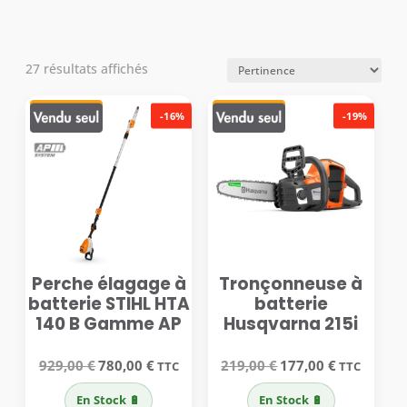
27 résultats affichés
-16%
-19%
Perche élagage à
Tronçonneuse à
batterie STIHL HTA
batterie
140 B Gamme AP
Husqvarna 215i
Le
Le
Le
Le
929,00
€
780,00
€
219,00
€
177,00
€
TTC
TTC
prix
prix
prix
prix
initial
actuel
initial
actuel
En Stock 🔋
En Stock 🔋
était :
est :
était :
est :