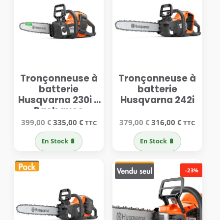
Tronçonneuse à
Tronçonneuse à
batterie
batterie
Husqvarna 230i –
Husqvarna 242i
Pack avec
batterie et
Le
Le
Le
Le
399,00
€
335,00
€
379,00
€
316,00
€
TTC
TTC
prix
prix
prix
prix
chargeur
initial
actuel
initial
actuel
En Stock 🔋
En Stock 🔋
était :
est :
était :
est :
399,00 €.
335,00 €.
379,00 €.
316,00 €.
-23%