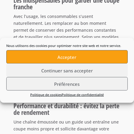
Les indispensables pour garder une coupe
franche
Avec l’usage, les consommables s’usent
naturellement. Les remplacer au bon moment
permet de conserver des performances constantes
et de travailler plus sereinement. Selon vos modèles,
vous trouverez notamment :
Nous utilisons des cookies pour optimiser notre site web et notre service.
chaînes
de rechange
Accepter
guides
Continuer sans accepter
éléments de
tension / fixation
(selon machines)
huile de chaîne
et produits d’entretien
Préférences
accessoires utiles pour l’entretien et le nettoyage
(selon besoins)
Politique de cookies
Politique de confidentialité
Performance et durabilité : évitez la perte
de rendement
Une chaîne émoussée ou un guide usé entraîne une
coupe moins propre et sollicite davantage votre