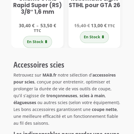
Rapid Super (RS)
STIHL pour GTA 26
3/8″ 1,6 mm
Plage
Le
Le
30,40
€
53,50
€
15,40
€
13,00
€
–
TTC
de
prix
prix
TTC
prix :
initial
actuel
En Stock 🔋
30,40 €
était :
est :
En Stock 🔋
à
15,40 €.
13,00 €.
53,50 €
Accessoires scies
Retrouvez sur
MAB.fr
notre sélection d’
accessoires
pour scies
, conçue pour entretenir, optimiser et
prolonger la durée de vie de vos outils de coupe,
qu’il s’agisse de
tronçonneuses
,
scies à main
,
élagueuses
ou autres scies (selon votre équipement).
Les bons accessoires garantissent une
coupe nette
,
une meilleure efficacité et un fonctionnement fiable
au fil des saisons.