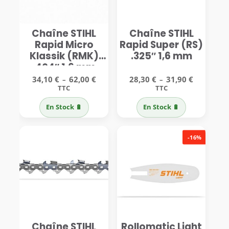
Chaîne STIHL
Chaîne STIHL
Rapid Micro
Rapid Super (RS)
Klassik (RMK)
.325″ 1,6 mm
.404″ 1,6 mm
Plage
Plage
34,10
€
62,00
€
28,30
€
31,90
€
–
–
de
de
TTC
TTC
prix :
prix :
34,10 €
28,30 €
En Stock 🔋
En Stock 🔋
à
à
62,00 €
31,90 €
-16%
Chaîne STIHL
Rollomatic Light