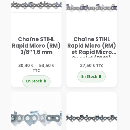
Chaîne STIHL
Chaîne STIHL
Rapid Micro (RM)
Rapid Micro (RM)
3/8″ 1,6 mm
et Rapid Micro
Special (RMS)
1/4″ 1,3 mm
Plage
30,40
€
53,50
€
27,50
€
–
TTC
de
TTC
prix :
En Stock 🔋
30,40 €
En Stock 🔋
à
53,50 €