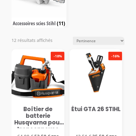
Accessoires scies Stihl
(11)
12 résultats affichés
-18%
-16%
Boîtier de
Étui GTA 26 STIHL
batterie
Husqvarna pour
tronçonneuse
Le
Le
Le
Le