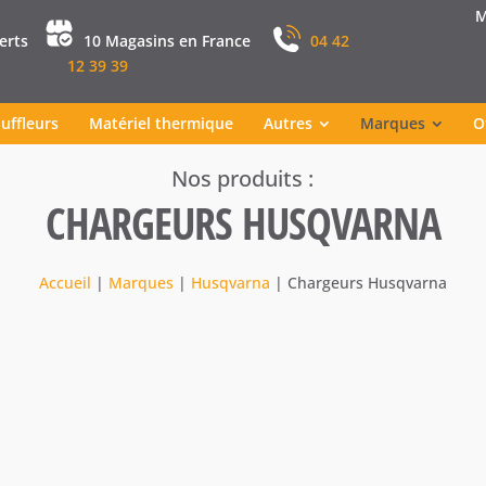
M
perts
10 Magasins en France
04 42
12 39 39
uffleurs
Matériel thermique
Autres
Marques
O
CHARGEURS HUSQVARNA
Accueil
|
Marques
|
Husqvarna
|
Chargeurs Husqvarna