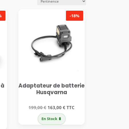
%
-18%
 à
Adaptateur de batterie
Husqvarna
Le
Le
199,00
€
163,00
€
TTC
prix
prix
En Stock 🔋
initial
actuel
l