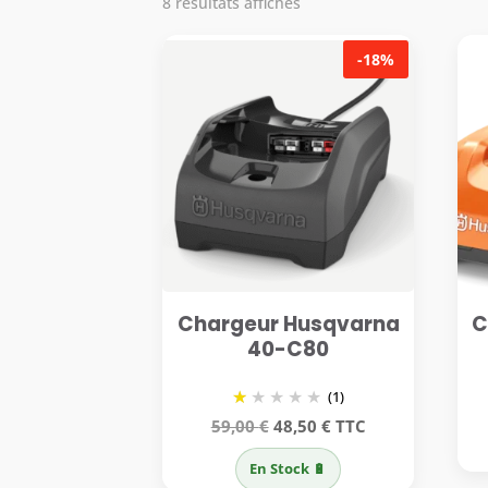
8 résultats affichés
-18%
Chargeur Husqvarna
C
40-C80
(1)
Le
Le
59,00
€
48,50
€
TTC
prix
prix
En Stock 🔋
initial
actuel