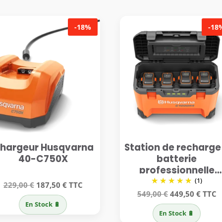
-18%
-18
hargeur Husqvarna
Station de recharge
40-C750X
batterie
professionnelle
Husqvarna 40-
(1)
Le
Le
229,00
€
187,50
€
TTC
C1000X4
Le
Le
549,00
€
449,50
€
TTC
prix
prix
En Stock 🔋
prix
prix
initial
actuel
En Stock 🔋
initial
actue