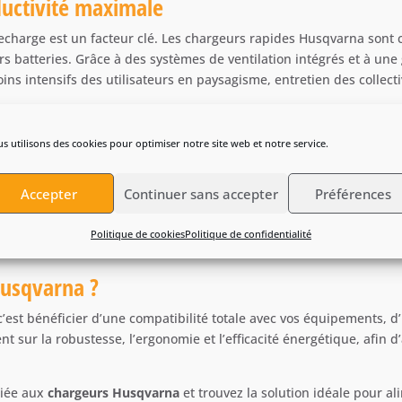
uctivité maximale
echarge est un facteur clé. Les chargeurs rapides Husqvarna sont c
s batteries. Grâce à des systèmes de ventilation intégrés et à une 
ins intensifs des utilisateurs en paysagisme, entretien des collect
es usages
s utilisons des cookies pour optimiser notre site web et notre service.
ne utilisation ponctuelle ainsi que des chargeurs rapides destiné
Accepter
Continuer sans accepter
Préférences
née ou une intégration dans des solutions de stockage profession
 leur jardin qu’aux exigences des professionnels recherchant une so
Politique de cookies
Politique de confidentialité
Husqvarna ?
’est bénéficier d’une compatibilité totale avec vos équipements, 
t sur la robustesse, l’ergonomie et l’efficacité énergétique, afin 
diée aux
chargeurs Husqvarna
et trouvez la solution idéale pour al