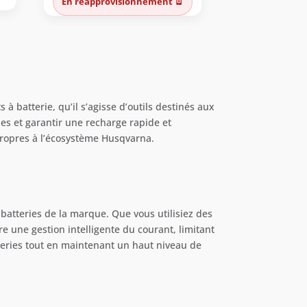
En réapprovisionnement 🪫
initial
actuel
était :
est :
€.
89,00 €.
73,00 €.
batterie, qu’il s’agisse d’outils destinés aux
ies et garantir une recharge rapide et
propres à l’écosystème Husqvarna.
atteries de la marque. Que vous utilisiez des
e une gestion intelligente du courant, limitant
tteries tout en maintenant un haut niveau de