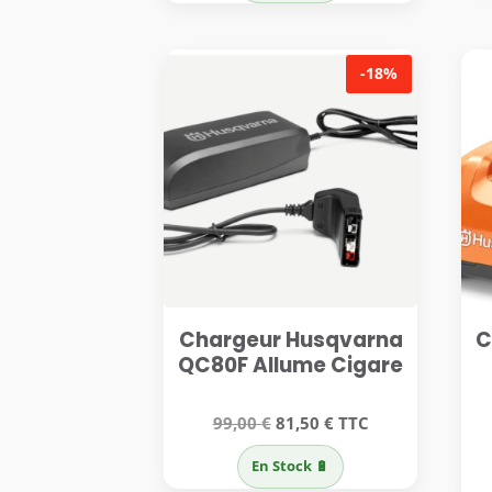
était :
est :
59,00 €.
48,50 €.
-18%
Chargeur Husqvarna
C
QC80F Allume Cigare
Le
Le
99,00
€
81,50
€
TTC
prix
prix
En Stock 🔋
initial
actuel