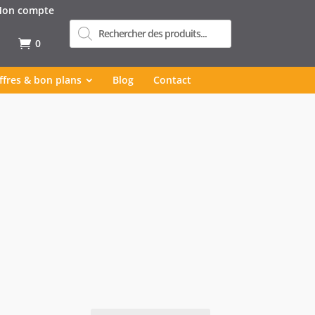
on compte
Recherche
de
produits
0
ffres & bon plans
Blog
Contact