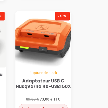
était :
est :
199,00 €.
163,00 €.
 €.
%
-18%
Rupture de stock
a
Adaptateur USB C
Husqvarna 40-USB150X
Le
Le
89,00
€
73,00
€
TTC
prix
prix