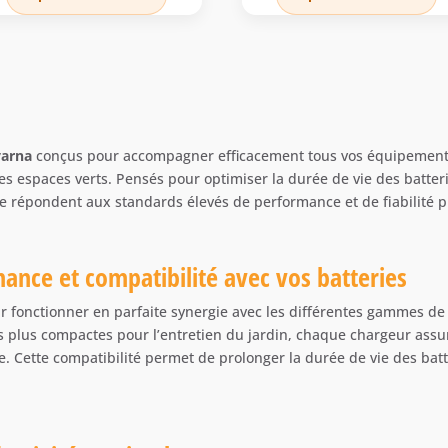
initial
actuel
initial
actuel
était :
est :
était :
est :
159,00 €.
130,50 €.
109,01 €.
89,50 
varna
conçus pour accompagner efficacement tous vos équipements à 
es espaces verts. Pensés pour optimiser la durée de vie des batter
e répondent aux standards élevés de performance et de fiabilité 
nce et compatibilité avec vos batteries
fonctionner en parfaite synergie avec les différentes gammes de b
s plus compactes pour l’entretien du jardin, chaque chargeur assur
ge. Cette compatibilité permet de prolonger la durée de vie des ba