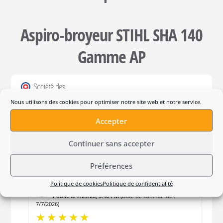
Aspiro-broyeur STIHL SHA 140
Gamme AP
4.4
/
5
Nous utilisons des cookies pour optimiser notre site web et notre service.
VOIR L'ATTESTATION
Basé sur 12 avis
Accepter
Contrôle & qualité
Continuer sans accepter
Trier par
date décroissante
Préférences
Politique de cookies
Politique de confidentialité
Florian M.
Publié le 7/29/26, 5:40 PM
(Date de commande :
7/7/2026)