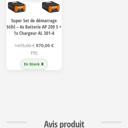
Super Set de démarrage
Stihl – 4x Batterie AP 200 S +
1x Chargeur AL 301-4
Le
Le
1475,00
€
970,00
€
prix
prix
TTC
initial
actuel
En Stock 🔋
était :
est :
1475,00 €.
970,00 €.
Avis produit