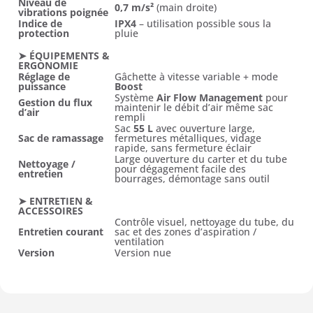
Niveau de
0,7 m/s²
(main droite)
vibrations poignée
Indice de
IPX4
– utilisation possible sous la
protection
pluie
➤ ÉQUIPEMENTS &
ERGONOMIE
Réglage de
Gâchette à vitesse variable + mode
puissance
Boost
Système
Air Flow Management
pour
Gestion du flux
maintenir le débit d’air même sac
d’air
rempli
Sac
55 L
avec ouverture large,
Sac de ramassage
fermetures métalliques, vidage
rapide, sans fermeture éclair
Large ouverture du carter et du tube
Nettoyage /
pour dégagement facile des
entretien
bourrages, démontage sans outil
➤ ENTRETIEN &
ACCESSOIRES
Contrôle visuel, nettoyage du tube, du
Entretien courant
sac et des zones d’aspiration /
ventilation
Version
Version nue