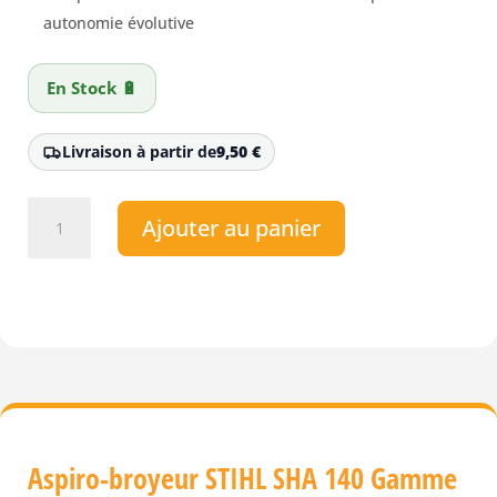
autonomie évolutive
En Stock 🔋
Livraison à partir de
9,50
€
quantité
Ajouter au panier
de
Aspiro-
broyeur
STIHL
SHA
140
Gamme
AP
Aspiro-broyeur STIHL SHA 140 Gamme