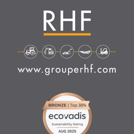
4.6
/
5
(1639 avis)