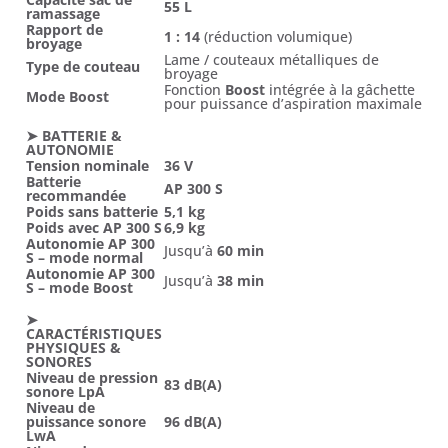
55 L
ramassage
Rapport de
1 : 14
(réduction volumique)
broyage
Lame / couteaux métalliques de
Type de couteau
broyage
Fonction
Boost
intégrée à la gâchette
Mode Boost
pour puissance d’aspiration maximale
➤ BATTERIE &
AUTONOMIE
Tension nominale
36 V
Batterie
AP 300 S
recommandée
Poids sans batterie
5,1 kg
Poids avec AP 300 S
6,9 kg
Autonomie AP 300
Jusqu’à
60 min
S – mode normal
Autonomie AP 300
Jusqu’à
38 min
S – mode Boost
➤
CARACTÉRISTIQUES
PHYSIQUES &
SONORES
Niveau de pression
83 dB(A)
sonore LpA
Niveau de
puissance sonore
96 dB(A)
LwA