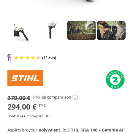
(12 avis)
379,00
€
Le
Le
294,00
€
TTC
prix
prix
Dont
:
0,74 €
d'éco-part, DEEE
initial
actuel
Aspiro-broyeur
polyvalent
, le
STIHL SHA 140 – Gamme AP