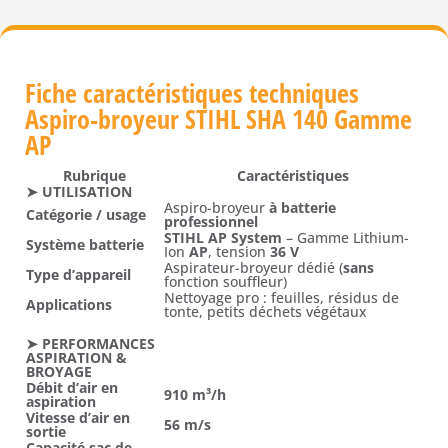
Fiche caractéristiques techniques
Aspiro-broyeur STIHL SHA 140 Gamme
AP
Rubrique
Caractéristiques
➤ UTILISATION
Aspiro-broyeur
à batterie
Catégorie / usage
professionnel
STIHL AP System
– Gamme Lithium-
Système batterie
Ion
AP
, tension
36 V
Aspirateur-broyeur dédié (
sans
Type d’appareil
fonction souffleur)
Nettoyage pro : feuilles, résidus de
Applications
tonte, petits déchets végétaux
➤ PERFORMANCES
ASPIRATION &
BROYAGE
Débit d’air en
910 m³/h
aspiration
Vitesse d’air en
56 m/s
sortie
Capacité sac de