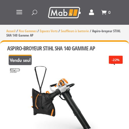
0
Accueil
/
Nos Gammes
/
Espaces Verts
/
Souffleurs à batterie
/
Aspiro-broyeur STIHL
SHA 140 Gamme AP
ASPIRO-BROYEUR STIHL SHA 140 GAMME AP
-22%