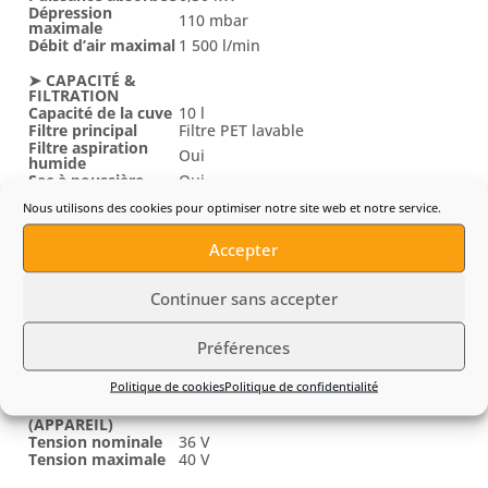
Dépression
110 mbar
maximale
Débit d’air maximal
1 500 l/min
➤ CAPACITÉ &
FILTRATION
Capacité de la cuve
10 l
Filtre principal
Filtre PET lavable
Filtre aspiration
Oui
humide
Sac à poussière
Oui
Nous utilisons des cookies pour optimiser notre site web et notre service.
➤ TUYAU &
ACCESSOIRES
Longueur du tuyau
Accepter
2,0 m
d’aspiration
Diamètre intérieur
32 mm
du tuyau
Continuer sans accepter
Tuyau 2,0 m, tube d’aspiration en 2
parties, palette de sol combinée,
Accessoires fournis
suceur plat, suceur à brosse, filtre
Préférences
PET, filtre humide, sac à poussière
Politique de cookies
Politique de confidentialité
➤ BATTERIE &
ALIMENTATION
(APPAREIL)
Tension nominale
36 V
Tension maximale
40 V