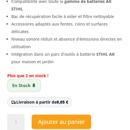
Compatibilité avec toute la
gamme de batteries AK
STIHL
Bac de récupération facile à vider et filtre nettoyable
Accessoires adaptés aux fentes, coins et surfaces
délicates
Niveau sonore réduit et absence d’émissions directes en
utilisation
Intégration dans un parc d’outils à batterie
STIHL AK
pour maison et jardin
Plus que 2 en stock !
En Stock 🔋
Livraison à partir de
9,05
€
quantité
Ajouter au panier
de