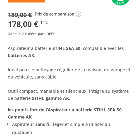
189,00
€
Le
Le
178,00
€
TTC
prix
prix
Dont
:
0,98 €
d'éco-part, DEEE
initial
actuel
Aspirateur à batterie
STIHL SEA 50
, compatible avec les
était :
est :
batteries AK
.
189,00 €.
178,00 €.
Idéal pour le nettoyage régulier de la maison, du garage et
du véhicule, sans câble.
Outil compact, maniable et silencieux, intégré au système
de batterie
STIHL gamme AK
.
les points fort de l’Aspirateur à batterie STIHL SEA 50
Gamme AK
Aspirateur
sans fil
, léger et simple à utiliser au
quotidien