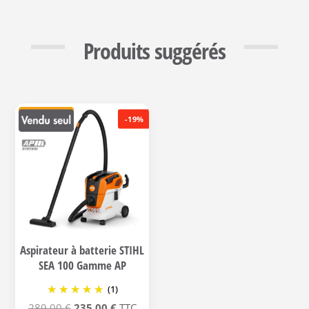
Produits suggérés
-19%
Aspirateur à batterie STIHL
SEA 100 Gamme AP
(1)
Le
Le
289,00
€
235,00
€
TTC