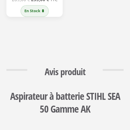
prix
prix
En Stock 🔋
initial
actuel
était :
est :
289,00 €.
235,00 €.
Avis produit
Aspirateur à batterie STIHL SEA
50 Gamme AK