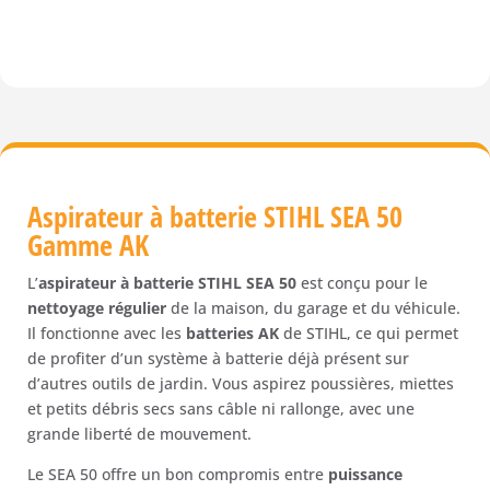
Aspirateur
à
batterie
STIHL
SEA
50
Gamme
AK
Aspirateur à batterie STIHL SEA 50
Gamme AK
L’
aspirateur à batterie STIHL SEA 50
est conçu pour le
nettoyage régulier
de la maison, du garage et du véhicule.
Il fonctionne avec les
batteries AK
de STIHL, ce qui permet
de profiter d’un système à batterie déjà présent sur
d’autres outils de jardin. Vous aspirez poussières, miettes
et petits débris secs sans câble ni rallonge, avec une
grande liberté de mouvement.
Le SEA 50 offre un bon compromis entre
puissance