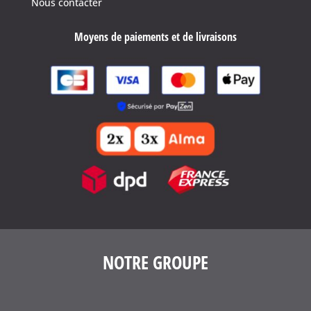
Nous contacter
Moyens de paiements et de livraisons
NOTRE GROUPE
4.6
/
5
(1641 avis)