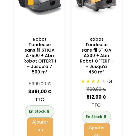
Robot
Robot
Tondeuse
Tondeuse
sans fil STIGA
sans fil STIGA
A7500 + Abri
A300 + Abri
Robot OFFERT !
Robot OFFERT !
– Jusqu’à 7
– Jusqu’à
500 m²
450 m²
(5)
Le
5999,00
€
Le
1199,00
€
prix
Le
3491,00
€
Le
prix
812,00
€
initial
prix
TTC
prix
initial
TTC
était :
actuel
En Stock 🔋
actuel
était :
5999,00 €.
est :
En Stock 🔋
est :
1199,00 €.
Ajouter
3491,00 €.
Ajouter
812,00 €.
au
au