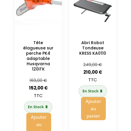
Tête
Abri Robot
élagueuse sur
Tondeuse
perche PK4
KRESS KA0110
adaptable
Husqvarna
Le
249,00
€
120iTK
prix
Le
210,00
€
initial
prix
TTC
Le
169,00
€
était :
actuel
prix
Le
152,00
€
En Stock 🔋
249,00 €.
est :
initial
prix
TTC
Ajouter
210,00 €.
était :
actuel
En Stock 🔋
au
169,00 €.
est :
panier
Ajouter
152,00 €.
au