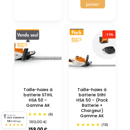
panier
-11%
Taille-haies à
Taille-haies à
batterie STIHL
batterie Stihl
HSA 50 –
HSA 50 – (Pack
Gamme AK
Batterie +
Chargeur)
(6)
Gamme AK
Le
169,00
€
4.6
/5 (1635 avis)
★★★★★
(10)
prix
Le
159,00
€