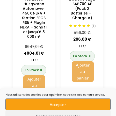
Husqvarna
SAB700 AE
Automower
(Pack 2
450X NERA +
Batteries + 1
Station EPOS
Chargeur)
RS5 + PlugIn
(1)
NERA – Sans fil
et jusqu’à 5
Le
556,00
€
000 m²
prix
Le
206,00
€
initial
prix
TTC
Le
6647,01
€
était :
actuel
prix
Le
4904,01
€
En Stock 🔋
556,00 €.
est :
initial
prix
TTC
Ajouter
206,00 €.
était :
actuel
En Stock 🔋
au
6647,01 €.
est :
panier
Ajouter
4904,01 €.
au
panier
Nous utilisons des cookies pour optimiser notre site web et notre service.
Accepter