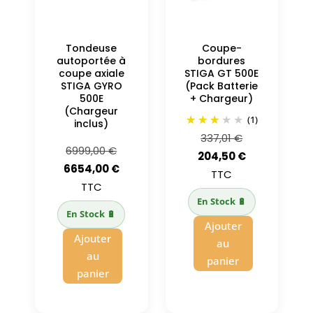
Tondeuse
Coupe-
autoportée à
bordures
coupe axiale
STIGA GT 500E
STIGA GYRO
(Pack Batterie
500E
+ Chargeur)
(Chargeur
(1)
inclus)
Le
337,01
€
Le
6999,00
€
prix
Le
204,50
€
prix
Le
6654,00
€
initial
prix
TTC
initial
prix
TTC
était :
actuel
En Stock 🔋
était :
actuel
337,01 €.
est :
En Stock 🔋
6999,00 €.
est :
Ajouter
204,50 €.
Ajouter
6654,00 €.
au
au
panier
panier