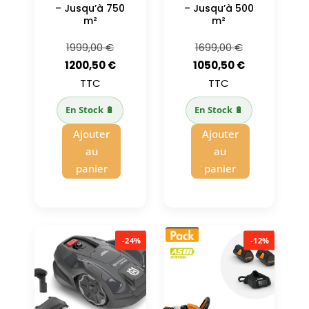
– Jusqu’à 750
– Jusqu’à 500
m²
m²
Le
Le
1999,00
€
1699,00
€
prix
Le
prix
Le
1200,50
€
1050,50
€
initial
prix
initial
prix
TTC
TTC
était :
actuel
était :
actuel
En Stock 🔋
En Stock 🔋
1999,00 €.
est :
1699,00 €.
est :
Ajouter
Ajouter
1200,50 €.
1050,50 €.
au
au
panier
panier
-24%
-12%