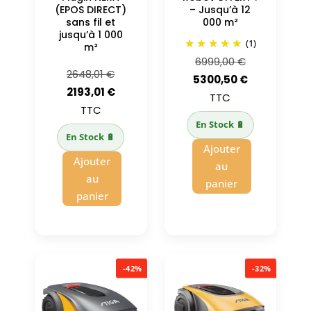
(EPOS DIRECT)
– Jusqu’à 12
sans fil et
000 m²
jusqu’à 1 000
(1)
m²
Le
6999,00
€
Le
2648,01
€
prix
Le
5300,50
€
prix
Le
2193,01
€
initial
prix
TTC
initial
prix
TTC
était :
actuel
En Stock 🔋
était :
actuel
6999,00 €.
est :
En Stock 🔋
2648,01 €.
est :
Ajouter
5300,50 €.
Ajouter
2193,01 €.
au
au
panier
panier
-42%
-32%