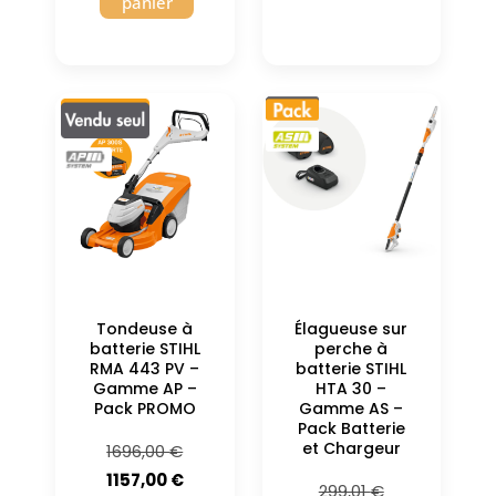
panier
Tondeuse à
Élagueuse sur
batterie STIHL
perche à
RMA 443 PV –
batterie STIHL
Gamme AP –
HTA 30 –
Pack PROMO
Gamme AS –
Pack Batterie
et Chargeur
Le
1696,00
€
prix
Le
1157,00
€
Le
299,01
€