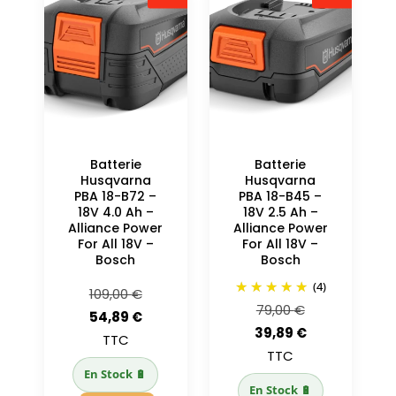
Batterie
Batterie
Husqvarna
Husqvarna
PBA 18-B72 –
PBA 18-B45 –
18V 4.0 Ah –
18V 2.5 Ah –
Alliance Power
Alliance Power
For All 18V –
For All 18V –
Bosch
Bosch
(4)
Le
109,00
€
Le
79,00
€
prix
Le
54,89
€
prix
Le
39,89
€
initial
prix
TTC
initial
prix
TTC
était :
actuel
En Stock 🔋
était :
actuel
109,00 €.
est :
En Stock 🔋