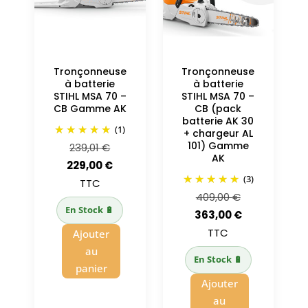
Tronçonneuse
Tronçonneuse
à batterie
à batterie
STIHL MSA 70 –
STIHL MSA 70 –
CB Gamme AK
CB (pack
batterie AK 30
(1)
+ chargeur AL
101) Gamme
Le
239,01
€
AK
prix
Le
229,00
€
(3)
initial
prix
TTC
Le
409,00
€
était :
actuel
En Stock 🔋
prix
Le
363,00
€
239,01 €.
est :
initial
prix
TTC
Ajouter
229,00 €.
était :
actuel
au
En Stock 🔋
409,00 €.
est :
panier
Ajouter
363,00 €.
au