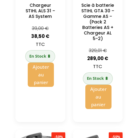
Chargeur
Scie à batterie
STIHL ALS 31 –
STIHL GTA 30 –
AS System
Gamme AS –
(Pack 2
Batteries AS +
Le
39,00
€
Chargeur AL
prix
Le
38,50
€
5-2)
initial
prix
TTC
Le
329,01
€
était :
actuel
En Stock 🔋
prix
Le
289,00
€
39,00 €.
est :
initial
prix
TTC
Ajouter
38,50 €.
était :
actuel
au
En Stock 🔋
329,01 €.
est :
panier
Ajouter
289,00 €.
au
panier
-50%
-50%