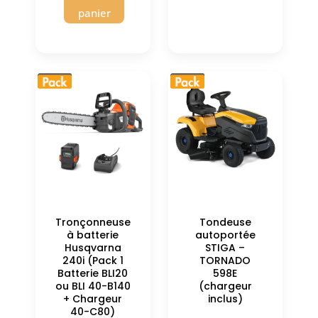
panier
Tronçonneuse
Tondeuse
à batterie
autoportée
Husqvarna
STIGA –
240i (Pack 1
TORNADO
Batterie BLI20
598E
ou BLI 40-B140
(chargeur
+ Chargeur
inclus)
40-C80)