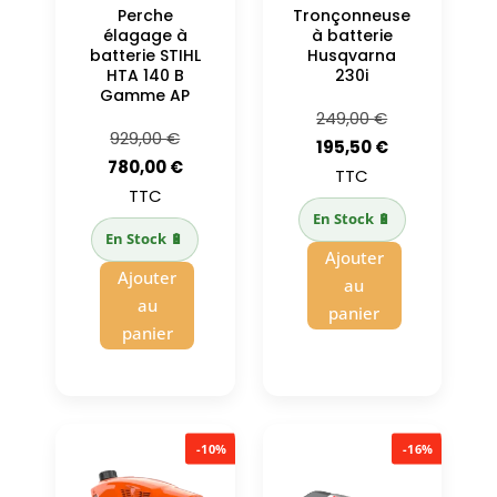
Perche
Tronçonneuse
élagage à
à batterie
batterie STIHL
Husqvarna
HTA 140 B
230i
Gamme AP
Le
249,00
€
Le
929,00
€
prix
Le
195,50
€
prix
Le
780,00
€
initial
prix
TTC
initial
prix
TTC
était :
actuel
En Stock 🔋
était :
actuel
249,00 €.
est :
En Stock 🔋
929,00 €.
est :
Ajouter
195,50 €.
Ajouter
780,00 €.
au
au
panier
panier
-10%
-16%