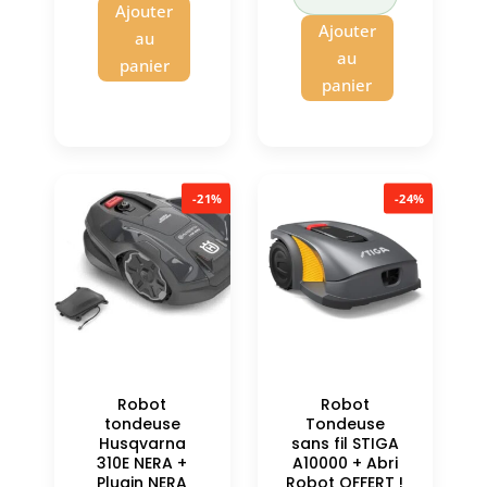
79,00 €.
est :
Ajouter
54,89 €.
Ajouter
39,89 €.
au
au
panier
panier
-21%
-24%
Robot
Robot
tondeuse
Tondeuse
Husqvarna
sans fil STIGA
310E NERA +
A10000 + Abri
Plugin NERA
Robot OFFERT !