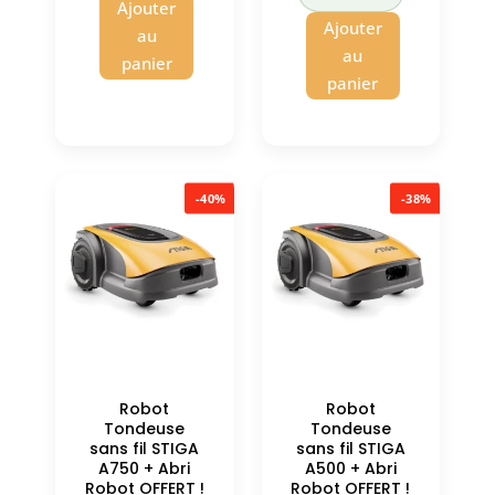
2499,00 €.
est :
Ajouter
307,00 €.
Ajouter
1544,00 €.
au
au
panier
panier
-40%
-38%
Robot
Robot
Tondeuse
Tondeuse
sans fil STIGA
sans fil STIGA
A750 + Abri
A500 + Abri
Robot OFFERT !
Robot OFFERT !