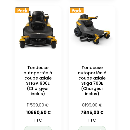
Tondeuse
Tondeuse
autoportée à
autoportée à
coupe axiale
coupe axiale
STIGA 900E
Stiga 700E
(Chargeur
(Chargeur
inclus)
inclus)
Le
Le
11599,00
€
8199,00
€
prix
prix
Le
10660,50
€
7845,00
€
Le
initial
initial
prix
TTC
TTC
prix
était :
était :
actuel