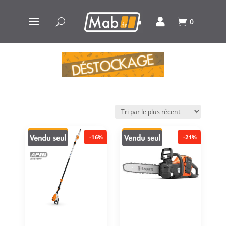
0
-16%
-21%