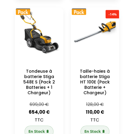
-14%
Tondeuse à
Taille-haies à
batterie Stiga
batterie Stiga
548E S (Pack 2
HT 100E (Pack
Batteries + 1
Batterie +
Chargeur)
Chargeur)
Le
Le
699,00
€
128,00
€
prix
Le
prix
Le
654,00
€
110,00
€
initial
prix
initial
prix
TTC
TTC
était :
actuel
était :
actuel
En Stock 🔋
En Stock 🔋