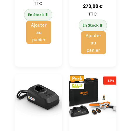
initial
prix
TTC
prix
Le
273,00
€
était :
actuel
initial
prix
TTC
En Stock 🔋
1696,00 €.
est :
était :
actuel
Ajouter
1157,00 €.
En Stock 🔋
299,01 €.
est :
au
Ajouter
273,00 €.
panier
au
panier
-12%