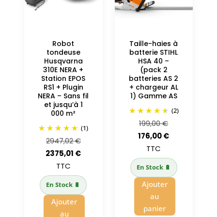
Robot
Taille-haies à
tondeuse
batterie STIHL
Husqvarna
HSA 40 –
310E NERA +
(pack 2
Station EPOS
batteries AS 2
RS1 + Plugin
+ chargeur AL
NERA – Sans fil
1) Gamme AS
et jusqu’à 1
(2)
000 m²
Le
199,00
€
(1)
prix
Le
176,00
€
Le
2947,02
€
initial
prix
TTC
prix
Le
2375,01
€
était :
actuel
initial
prix
TTC
En Stock 🔋
199,00 €.
est :
était :
actuel
Ajouter
En Stock 🔋
176,00 €.
2947,02 €.
est :
au
Ajouter
2375,01 €.
panier
au