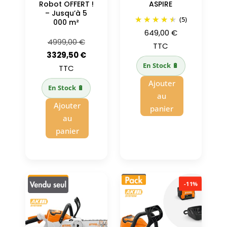
Robot OFFERT !
ASPIRE
– Jusqu’à 5
(5)
000 m²
649,00
€
Le
4999,00
€
TTC
prix
Le
3329,50
€
En Stock 🔋
initial
prix
TTC
était :
actuel
Ajouter
En Stock 🔋
4999,00 €.
est :
au
Ajouter
3329,50 €.
panier
au
panier
-11%