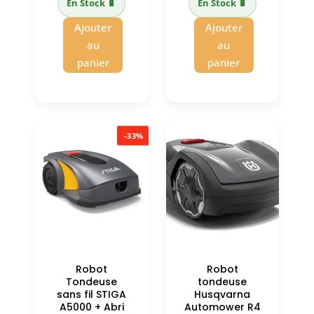
En Stock 🔋
En Stock 🔋
actuel
11599,00 €.
8199,00 €.
est :
Ajouter
Ajouter
est :
7845,00 €.
au
au
10660,50 €.
panier
panier
-33%
Robot
Robot
Tondeuse
tondeuse
sans fil STIGA
Husqvarna
A5000 + Abri
Automower R4