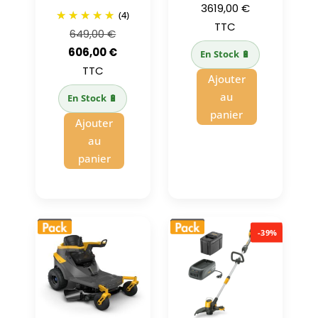
3619,00
€
(4)
TTC
Le
649,00
€
prix
Le
606,00
€
En Stock 🔋
initial
prix
TTC
Ajouter
était :
actuel
au
En Stock 🔋
649,00 €.
est :
panier
Ajouter
606,00 €.
au
panier
-39%