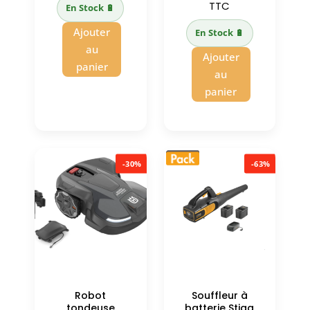
initial
prix
TTC
En Stock 🔋
239,01 €.
est :
était :
actuel
Ajouter
210,00 €.
En Stock 🔋
449,01 €.
est :
au
Ajouter
382,00 €.
panier
au
panier
-30%
-63%
Robot
Souffleur à
tondeuse
batterie Stiga