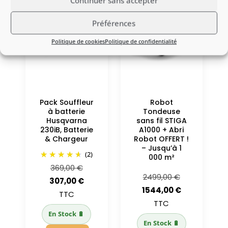
Continuer sans accepter
-17%
-38%
Préférences
Politique de cookies
Politique de confidentialité
Pack Souffleur
Robot
à batterie
Tondeuse
Husqvarna
sans fil STIGA
230iB, Batterie
A1000 + Abri
& Chargeur
Robot OFFERT !
– Jusqu’à 1
(2)
000 m²
Le
369,00
€
Le
2499,00
€
prix
Le
307,00
€
prix
Le
1544,00
€
initial
prix
TTC
initial
prix
TTC
était :
actuel
En Stock 🔋
était :
actuel
369,00 €.
est :
En Stock 🔋