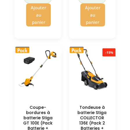
699,00 €.
est :
128,00 €.
est :
Ajouter
Ajouter
654,00 €.
110,00 €.
au
au
panier
panier
-15%
Coupe-
Tondeuse à
bordures à
batterie Stiga
batterie Stiga
COLLECTOR
GT 100E (Pack
136E (Pack 2
Batterie +
Batteries +