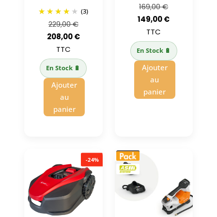
Le
169,00
€
(3)
prix
Le
149,00
€
Le
229,00
€
initial
prix
TTC
prix
Le
208,00
€
était :
actuel
initial
prix
TTC
En Stock 🔋
169,00 €.
est :
était :
actuel
Ajouter
En Stock 🔋
149,00 €.
229,00 €.
est :
au
Ajouter
208,00 €.
panier
au
panier
-24%