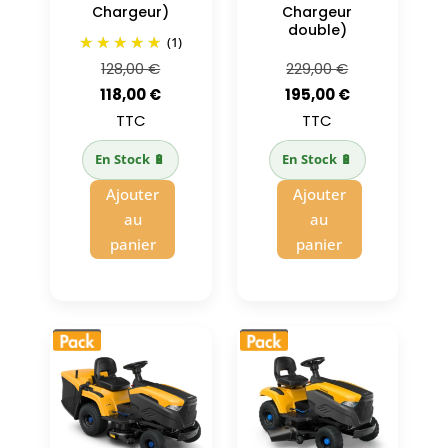
Chargeur)
Chargeur
double)
(1)
Le
Le
128,00
€
229,00
€
prix
Le
prix
Le
118,00
€
195,00
€
initial
prix
initial
prix
TTC
TTC
était :
actuel
était :
actuel
En Stock 🔋
En Stock 🔋
128,00 €.
est :
229,00 €.
est :
Ajouter
Ajouter
118,00 €.
195,00 €.
au
au
panier
panier