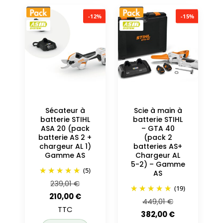
-12%
-15%
Sécateur à
Scie à main à
batterie STIHL
batterie STIHL
ASA 20 (pack
– GTA 40
batterie AS 2 +
(pack 2
chargeur AL 1)
batteries AS+
Gamme AS
Chargeur AL
5-2) – Gamme
(5)
AS
Le
239,01
€
(19)
prix
Le
210,00
€
Le
449,01
€
initial
prix
TTC
prix
Le
382,00
€
était :
actuel