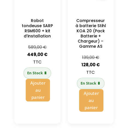
Robot
Compresseur
tondeuse SARP
à batterie Stihl
RSM600 + kit
KOA 20 (Pack
d’installation
Batterie +
Chargeur) –
Gamme AS
Le
589,00
€
prix
Le
449,00
€
Le
139,00
€
initial
prix
TTC
prix
Le
128,00
€
était :
actuel
initial
prix
TTC
En Stock 🔋
589,00 €.
est :
était :
actuel
Ajouter
449,00 €.
En Stock 🔋
139,00 €.
est :
au
Ajouter
128,00 €.
panier
au
panier