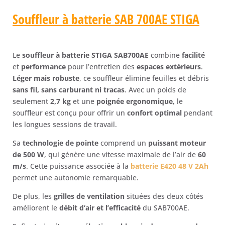
2
Batteries
Souffleur à batterie SAB 700AE STIGA
+
1
Chargeur)
Le
souffleur à batterie STIGA SAB700AE
combine
facilité
et
performance
pour l’entretien des
espaces extérieurs
.
Léger mais robuste
, ce souffleur élimine feuilles et débris
sans fil, sans carburant ni tracas
. Avec un poids de
seulement
2,7 kg
et une
poignée ergonomique,
le
souffleur est conçu pour offrir un
confort optimal
pendant
les longues sessions de travail.
Sa
technologie de pointe
comprend un
puissant moteur
de 500 W
, qui génère une vitesse maximale de l’air de
60
m/s
. Cette puissance associée à la
batterie E420 48 V 2Ah
permet une autonomie remarquable.
De plus, les
grilles de ventilation
situées des deux côtés
améliorent le
débit d’air et l’efficacité
du SAB700AE.