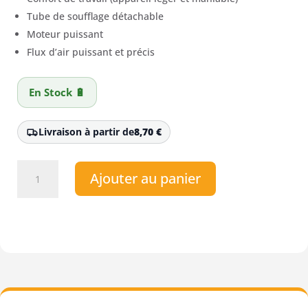
Tube de soufflage détachable
Moteur puissant
Flux d’air puissant et précis
En Stock 🔋
Livraison à partir de
8,70
€
quantité
Ajouter au panier
de
Souffleur
à
batterie
Stiga
SAB700
AE
(Pack