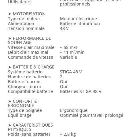
Utilisateurs
professionnels
➤ MOTORISATION
Type de moteur
Moteur électrique
Alimentation
Batterie lithium-ion
Tension nominale
48 V
➤ PERFORMANCE DE
SOUFFLAGE
Vitesse d’air maximale
≈ 55 m/s
Débit d’air maximal
≈ 11 m³/min
Commande de vitesse
Variable
➤ BATTERIE & CHARGE
Système batterie
STIGA 48 V
Nombre de batteries
2
Batterie fournie
Oui
Chargeur fourni
Oui
Compatibilité batterie
Batteries STIGA 48 V
➤ CONFORT &
ERGONOMIE
Type de poignée
Ergonomique
Équilibrage
Optimisé pour travail prolongé
➤ CARACTÉRISTIQUES
PHYSIQUES
Poids (sans batterie)
≈ 2,8 kg