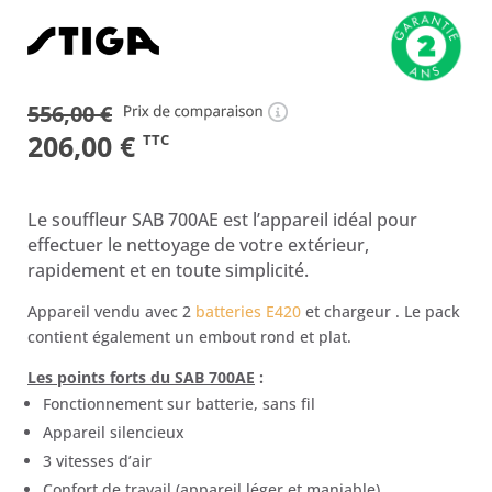
556,00
€
(1 avis)
Le
Le
206,00
€
TTC
prix
prix
initial
actuel
Le souffleur SAB 700AE est l’appareil idéal pour
était :
est :
effectuer le nettoyage de votre extérieur,
rapidement et en toute simplicité.
556,00 €.
206,00 €.
Appareil vendu avec 2
batteries E420
et chargeur . Le pack
contient également un embout rond et plat.
Les points forts du SAB 700AE
:
Fonctionnement sur batterie, sans fil
Appareil silencieux
3 vitesses d’air
Confort de travail (appareil léger et maniable)