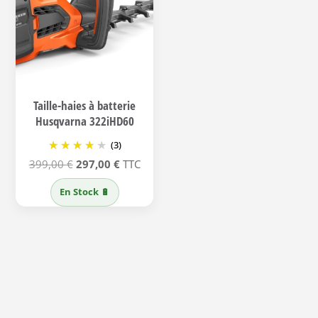
Taille-haies à batterie
Husqvarna 322iHD60
(3)
Le
Le
399,00
€
297,00
€
TTC
prix
prix
En Stock 🔋
initial
actuel
était :
est :
399,00 €.
297,00 €.