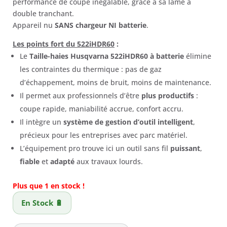
performance de coupe inégalable, grâce à sa lame à
659,01 €.
486,00 €.
double tranchant.
Appareil nu
SANS chargeur NI batterie
.
Les points fort du 522iHDR60
:
Le
Taille-haies Husqvarna 522iHDR60
à batterie
élimine
les contraintes du thermique : pas de gaz
d’échappement, moins de bruit, moins de maintenance.
Il permet aux professionnels d’être
plus productifs
:
coupe rapide, maniabilité accrue, confort accru.
Il intègre un
système de gestion d’outil intelligent
,
précieux pour les entreprises avec parc matériel.
L’équipement pro trouve ici un outil sans fil
puissant
,
fiable
et
adapté
aux travaux lourds.
Plus que 1 en stock !
En Stock 🔋