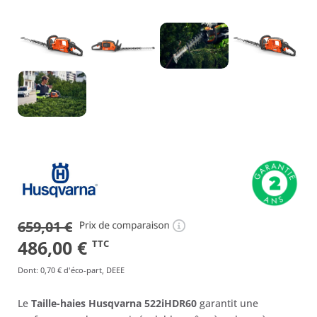
659,01
€
Le
Le
486,00
€
TTC
prix
prix
Dont
:
0,70 €
d'éco-part, DEEE
initial
actuel
Le
Taille-haies Husqvarna 522iHDR60
garantit une
était :
est :