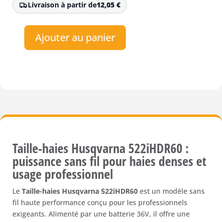
Livraison à partir de
12,05
€
Ajouter au panier
quantité
de
Taille-
haies
à
batterie
Husqvarna
522iHDR60
Taille-haies Husqvarna 522iHDR60 :
puissance sans fil pour haies denses et
usage professionnel
Le
Taille-haies Husqvarna 522iHDR60
est un modèle sans
fil haute performance conçu pour les professionnels
exigeants. Alimenté par une batterie 36V, il offre une