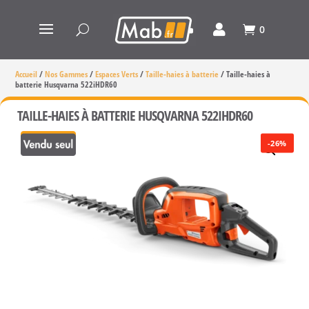
0
Accueil
/
Nos Gammes
/
Espaces Verts
/
Taille-haies à batterie
/
Taille-haies à
batterie Husqvarna 522iHDR60
TAILLE-HAIES À BATTERIE HUSQVARNA 522IHDR60
-26%