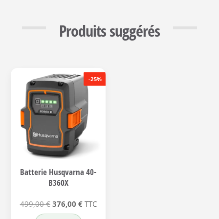
Produits suggérés
-25%
Batterie Husqvarna 40-
B360X
Le
Le
499,00
€
376,00
€
TTC
prix
prix