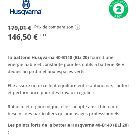
179,01
€
(7 avis)
Le
Le
146,50
€
TTC
prix
prix
initial
actuel
La
batterie Husqvarna 40-B140 (BLi 20)
fournit une
était :
est :
énergie fiable et constante pour les outils à batterie 36 V
dédiés au jardin et aux espaces verts.
179,01 €.
146,50 €.
Elle assure un excellent équilibre entre autonomie, confort
et performance pour des travaux réguliers.
Robuste et ergonomique, elle s’adapte aussi bien aux
besoins des particuliers qu’aux usages professionnels.
Les points forts de la batterie Husqvarna 40-B140 (BLi 20)
: