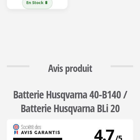
En Stock 🔋
initial
actuel
était :
est :
499,00 €.
376,00 €.
Avis produit
Batterie Husqvarna 40-B140 /
Batterie Husqvarna BLi 20
4.7
/
5