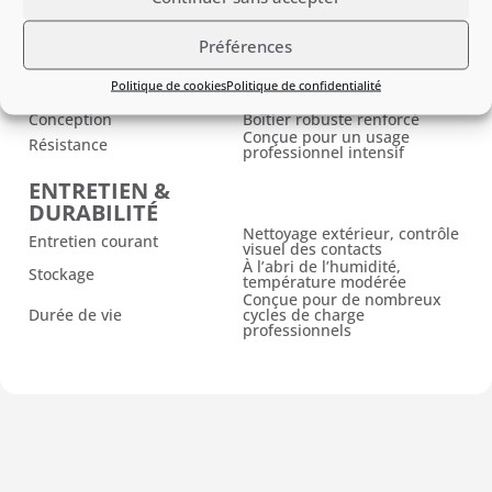
Compatibilité chargeurs
Chargeurs Husqvarna 36 V
Fixation
Encliquetage rapide sur outil
Préférences
CARACTÉRISTIQUES
PHYSIQUES
Politique de cookies
Politique de confidentialité
Poids
1,3 kg
Conception
Boîtier robuste renforcé
Conçue pour un usage
Résistance
professionnel intensif
ENTRETIEN &
DURABILITÉ
Nettoyage extérieur, contrôle
Entretien courant
visuel des contacts
À l’abri de l’humidité,
Stockage
température modérée
Conçue pour de nombreux
Durée de vie
cycles de charge
professionnels