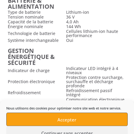
BATTERIE &
ALIMENTATION
Type de batterie
Lithium-ion
Tension nominale
36 V
Capacité de la batterie
4,0 Ah
Énergie nominale
144 Wh
Cellules lithium-ion haute
Technologie de batterie
performance
Système interchangeable
Oui
GESTION
ÉNERGÉTIQUE &
SÉCURITÉ
Indicateur LED intégré à 4
Indicateur de charge
niveaux
Protection contre surcharge,
Protection électronique
surchauffe et décharge
profonde
Refroidissement passif
Refroidissement
intégré
Communication électronique
Gestion intelligente
avec l’outil pour optimisation
des performances
Nous utilisons des cookies pour optimiser notre site web et notre service.
COMPATIBILITÉ &
Accepter
CHARGE
Système batterie
Système 36 V Husqvarna
Continuer sans accepter