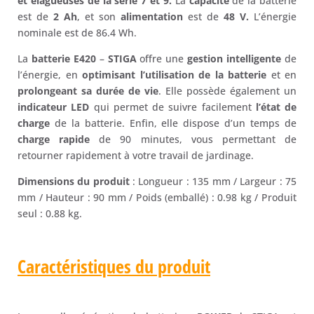
et élagueuses de la série 7 et 9.
La
capacité
de la batterie
est de
2 Ah
, et son
alimentation
est de
48 V.
L’énergie
nominale est de 86.4 Wh.
La
batterie E420
–
STIGA
offre une
gestion intelligente
de
l’énergie, en
optimisant l’utilisation de la batterie
et en
prolongeant sa durée de vie
. Elle possède également un
indicateur LED
qui permet de suivre facilement
l’état de
charge
de la batterie. Enfin, elle dispose d’un temps de
charge rapide
de 90 minutes, vous permettant de
retourner rapidement à votre travail de jardinage.
Dimensions du produit
: Longueur : 135 mm / Largeur : 75
mm / Hauteur : 90 mm / Poids (emballé) : 0.98 kg / Produit
seul : 0.88 kg.
Caractéristiques du produit