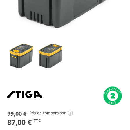
99,00
€
Le
Le
87,00
€
TTC