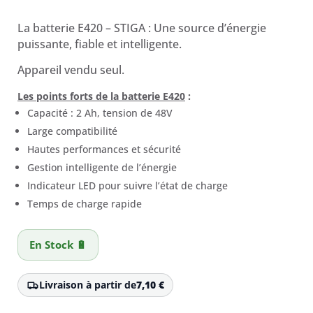
prix
prix
initial
actuel
La batterie E420 – STIGA : Une source d’énergie
était :
est :
puissante, fiable et intelligente.
99,00 €.
87,00 €.
Appareil vendu seul.
Les points forts de la batterie E420
:
Capacité : 2 Ah, tension de 48V
Large compatibilité
Hautes performances et sécurité
Gestion intelligente de l’énergie
Indicateur LED pour suivre l’état de charge
Temps de charge rapide
En Stock 🔋
Livraison à partir de
7,10
€