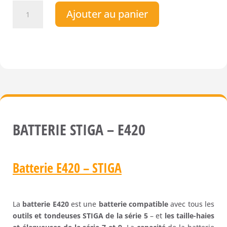
quantité
Ajouter au panier
de
Batterie
STIGA
-
E420
BATTERIE STIGA – E420
Batterie E420 – STIGA
La
batterie E420
est une
batterie compatible
avec tous les
outils et tondeuses STIGA de la série 5
– et
les taille-haies