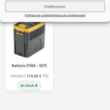
Préférences
Politique de cookies
Politique de confidentialité
-12%
Batterie STIGA – E475
Le
Le
199,00
€
174,50
€
TTC
prix
prix
En Stock 🔋
initial
actuel
était :
est :
199,00 €.
174,50 €.