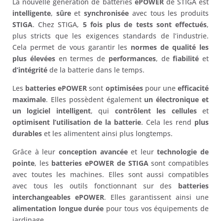
La nouvelle génération de batteries
ePOWER
de STIGA est
intelligente
,
sûre
et
synchronisée
avec tous les produits
STIGA
. Chez STIGA,
5 fois plus de tests sont effectués
,
plus stricts que les exigences standards de l’industrie.
Cela permet de vous garantir les
normes de qualité les
plus élevées
en termes de
performances
, de
fiabilité
et
d’intégrité
de la batterie dans le temps.
Les
batteries ePOWER
sont
optimisées
pour une
efficacité
maximale
. Elles possèdent également
un électronique et
un logiciel intelligent
, qui
contrôlent les cellules
et
optimisent l’utilisation de la batterie
. Cela les rend
plus
durables
et les alimentent ainsi plus longtemps.
Grâce à leur
conception avancée
et leur
technologie de
pointe
, les
batteries ePOWER de STIGA
sont compatibles
avec toutes les machines. Elles sont aussi compatibles
avec tous les outils fonctionnant sur des
batteries
interchangeables
ePOWER
. Elles garantissent ainsi une
alimentation longue durée
pour tous vos équipements de
jardinage.