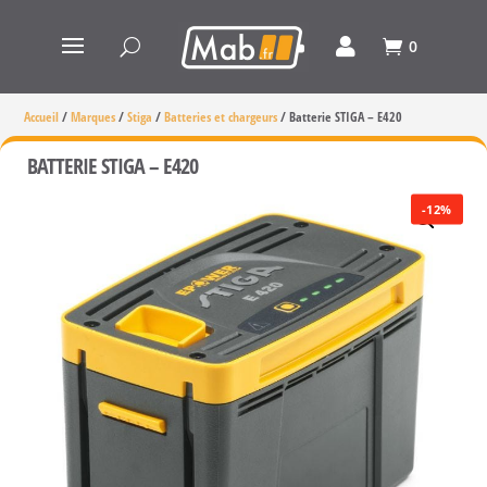
0
Accueil
/
Marques
/
Stiga
/
Batteries et chargeurs
/
Batterie STIGA – E420
BATTERIE STIGA – E420
-12%