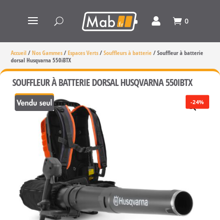
0
Accueil
/
Nos Gammes
/
Espaces Verts
/
Souffleurs à batterie
/
Souffleur à batterie
dorsal Husqvarna 550iBTX
SOUFFLEUR À BATTERIE DORSAL HUSQVARNA 550IBTX
-24%