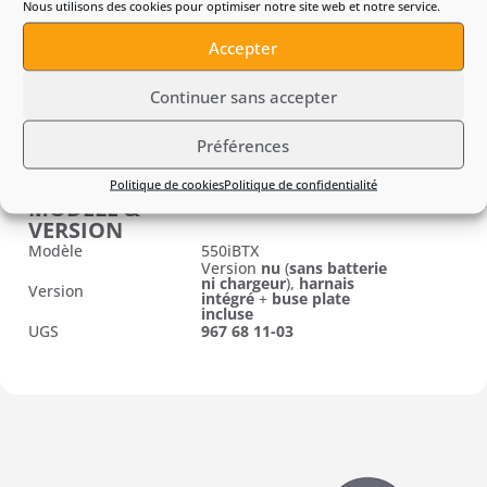
VIBRATIONS
Nous utilisons des cookies pour optimiser notre site web et notre service.
Niveau de pression
sonore au niveau des
73 dB(A)
Accepter
oreilles
Niveau de puissance
93 dB(A)
sonore mesuré
Continuer sans accepter
Niveau de puissance
94 dB(A)
sonore garanti (Lwa)
Niveau de vibrations
Préférences
équivalent (ahv, eq) –
0,1 m/s²
poignées avant/arrière
Politique de cookies
Politique de confidentialité
MODÈLE &
VERSION
Modèle
550iBTX
Version
nu
(
sans batterie
ni chargeur
),
harnais
Version
intégré
+
buse plate
incluse
UGS
967 68 11-03