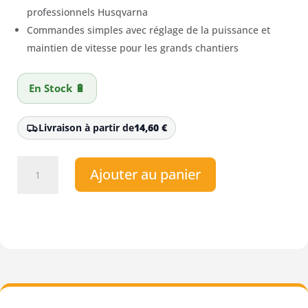
professionnels Husqvarna
Commandes simples avec réglage de la puissance et
maintien de vitesse pour les grands chantiers
En Stock 🔋
Livraison à partir de
14,60
€
quantité
Ajouter au panier
de
Souffleur
à
batterie
dorsal
Husqvarna
550iBTX