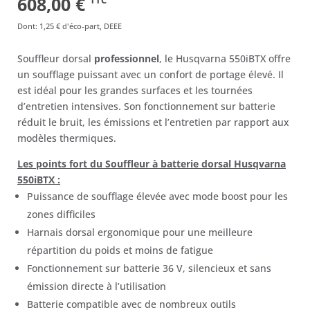
Le
Le
608,00
€
TTC
prix
prix
Dont
:
1,25 €
d'éco-part, DEEE
initial
actuel
Souffleur dorsal
professionnel
, le Husqvarna 550iBTX offre
était :
est :
un soufflage puissant avec un confort de portage élevé. Il
799,00 €.
608,00 €.
est idéal pour les grandes surfaces et les tournées
d’entretien intensives. Son fonctionnement sur batterie
réduit le bruit, les émissions et l’entretien par rapport aux
modèles thermiques.
Les points fort du Souffleur à batterie dorsal Husqvarna
550iBTX :
Puissance de soufflage élevée avec mode boost pour les
zones difficiles
Harnais dorsal ergonomique pour une meilleure
répartition du poids et moins de fatigue
Fonctionnement sur batterie 36 V, silencieux et sans
émission directe à l’utilisation
Batterie compatible avec de nombreux outils