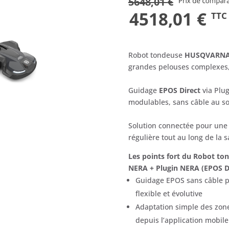
5648,01
€
Le
Le
4518,01
€
TTC
prix
pr
Robot tondeuse
HUSQVARNA
initial
ac
grandes pelouses complexes, 
était :
est
Guidage
EPOS Direct
via Plug
5648,01 €.
45
modulables, sans câble au so
Solution connectée pour une 
régulière tout au long de la s
Les points fort du Robot 
NERA + Plugin NERA (EPOS D
Guidage EPOS sans câble p
flexible et évolutive
Adaptation simple des zone
depuis l’application mobile