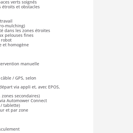
paces verts soignés
étroits et obstacles
travail
ro-mulching)
é dans les zones étroites
ux pelouses fines
 robot
nse et homogène
ntervention manuelle
câble / GPS, selon
départ via appli et, avec EPOS,
s, zones secondaires)
) via Automower Connect
 tablette)
ur et par zone
asculement