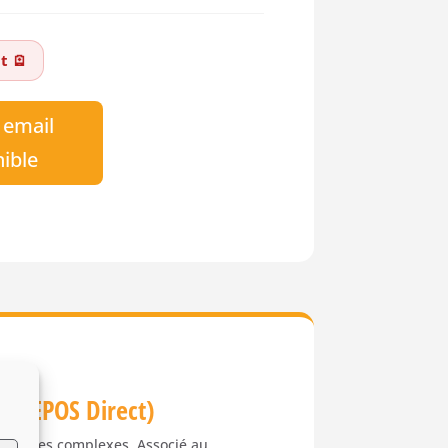
t 🪫
 email
nible
 (EPOS Direct)
pelouses complexes. Associé au