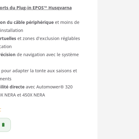
forts du Plug-in EPOS™ Husqvarna
on du câble périphérique
et moins de
installation
rtuelles
et zones d’exclusion réglables
ication
écision
de navigation avec le système
pour adapter la tonte aux saisons et
ments
lité directe
avec Automower® 320
0X NERA et 450X NERA
C
 🔋