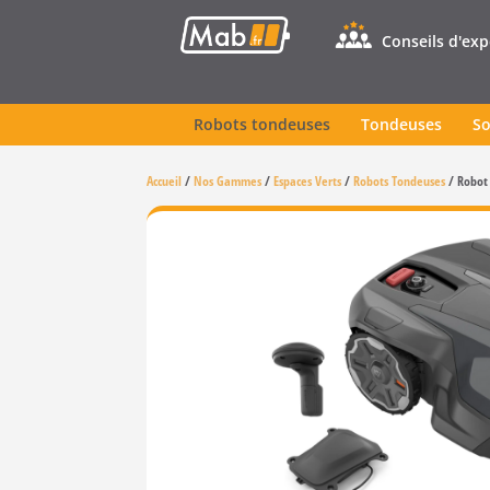
Conseils d'ex
Robots tondeuses
Tondeuses
So
Accueil
/
Nos Gammes
/
Espaces Verts
/
Robots Tondeuses
/
Robot