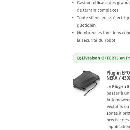
Gestion efficace des grand
de terrain complexes
Tonte silencieuse, électri
quotidien
Nombreuses fonctions conne
la sécurité du robot
Livraison OFFERTE en Fr
Plug-in E
NERA / 430
Le
Plug-in
passer à une
Automower® 
évolutifs ou
zones à prot
précise des
l’applicati