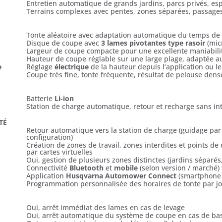
Entretien automatique de grands jardins, parcs privés, es
Terrains complexes avec pentes, zones séparées, passages 
Tonte aléatoire avec adaptation automatique du temps de 
Disque de coupe avec
3 lames pivotantes type rasoir
(mic
Largeur de coupe compacte pour une excellente maniabilit
Hauteur de coupe réglable sur une large plage, adaptée a
e
Réglage
électrique
de la hauteur depuis l’application ou le
Coupe très fine, tonte fréquente, résultat de pelouse de
Batterie
Li-ion
Station de charge automatique, retour et recharge sans i
TÉ
Retour automatique vers la station de charge (guidage par 
configuration)
Création de zones de travail, zones interdites et points de 
par cartes virtuelles
Oui, gestion de plusieurs zones distinctes (jardins séparé
Connectivité
Bluetooth
et
mobile
(selon version / marché
Application
Husqvarna Automower Connect
(smartphone /
Programmation personnalisée des horaires de tonte par jo
Oui, arrêt immédiat des lames en cas de levage
Oui, arrêt automatique du système de coupe en cas de b