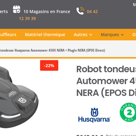
M
perts
10 Magasins en France
04 42
12 39 39
uffleurs
Matériel thermique
Autres
Marques
O
 tondeuse Husqvarna Automower 450X NERA + PlugIn NERA (EPOS Direct)
-22%
Robot tondeu
Automower 45
NERA (EPOS Di