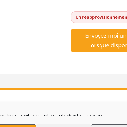
En réapprovisionnemen
Envoyez-moi un
lorsque dispo
QVARNA Automower 450X NERA + Plugin NERA
s utilisons des cookies pour optimiser notre site web et notre service.
A Automower 450X NERA
est conçu pour l’entretien des grandes 