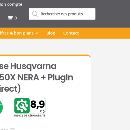
on compte
Recherche
de
produits
0
ffres & bon plans
Blog
Contact
se Husqvarna
0X NERA + PlugIn
rect)