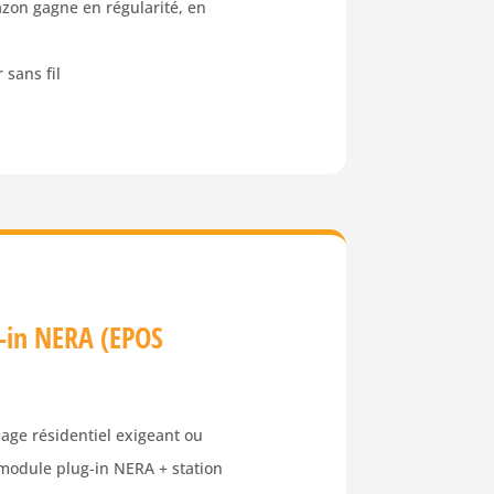
azon gagne en régularité, en
 sans fil
-in NERA (EPOS
ge résidentiel exigeant ou
module plug-in NERA + station