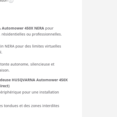
ix
 Automower 450X NERA
pour
tuel
résidentielles ou professionnelles.
 :
in NERA pour des limites virtuelles
18,01 €.
l.
tonte autonome, silencieuse et
aison.
tondeuse HUSQVARNA Automower 450X
irect)
ériphérique pour une installation
s tondues et des zones interdites