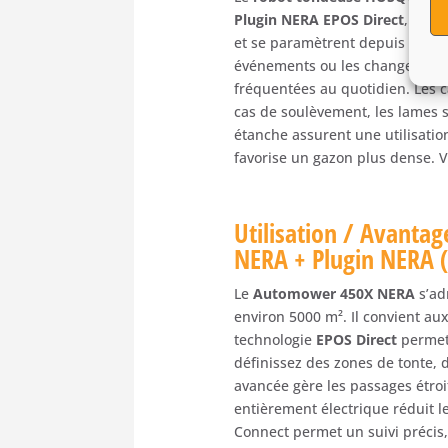
Plugin NERA EPOS Direct
, il f
et se paramètrent depuis l’appl
événements ou les changements 
fréquentées au quotidien. Les ca
cas de soulèvement, les lames
étanche assurent une utilisation 
favorise un gazon plus dense. V
Utilisation / Avant
NERA + Plugin NERA (
Le
Automower 450X NERA
s’ad
environ 5000 m². Il convient au
technologie
EPOS Direct
permet 
définissez des zones de tonte, 
avancée gère les passages étroi
entièrement électrique réduit l
Connect permet un suivi précis,