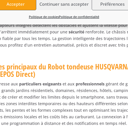
Accepter
Continuer sans accepter
Préférences
onctionne entièrement
sans câble périphérique
. Les limites et zones
ication mobile dédiée. Vous adaptez rapidement les zones tondues 
Politique de cookies
Politique de confidentialité
d’aménagement. La tonte reste silencieuse et régulière, même su
pteurs intégrés détectent les obstacles et ajustent la vitesse pour
 s’arrêtent immédiatement pour une
sécurité
renforcée. Le châssis 
fiable par tous les temps. La gestion intelligente des trajectoires li
ous profitez d’un entretien automatisé, précis et discret avec très
ages principaux du Robot tondeuse HUSQVA
EPOS Direct)
resse aux
particuliers exigeants
et aux
professionnels
gérant de g
x grands jardins résidentiels, domaines, résidences, hôtels, campin
de créer et modifier les limites depuis le smartphone, sans trava
des zones interdites temporaires ou des hauteurs différentes selon 
ts, les pentes et les formes complexes tout en optimisant les traje
es émissions locales et les coûts liés au carburant. La connexion à
 une programmation à distance et des notifications en temps réel. 