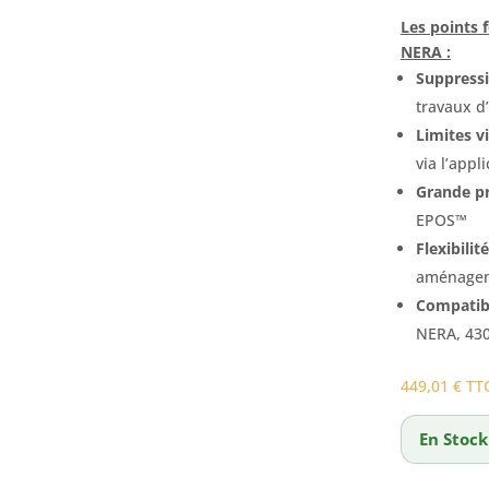
Les points 
NERA :
Suppressi
travaux d’
Limites vi
via l’appl
Grande pr
EPOS™
Flexibilité
aménage
Compatibi
NERA, 43
449,01
€
TT
En Stock