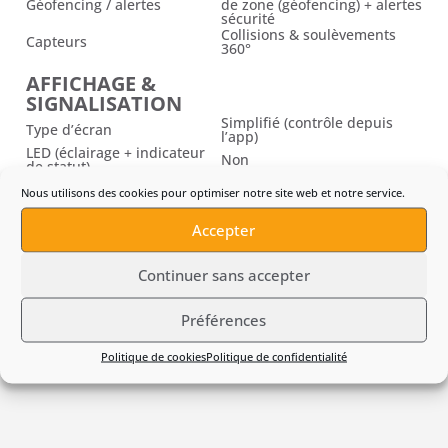
Géofencing / alertes
de zone (géofencing) + alertes
sécurité
Collisions & soulèvements
Capteurs
360°
AFFICHAGE &
SIGNALISATION
Simplifié (contrôle depuis
Type d’écran
l’app)
LED (éclairage + indicateur
Non
de statut)
Mode démo
Non
Nous utilisons des cookies pour optimiser notre site web et notre service.
CARACTÉRISTIQUES
Accepter
PHYSIQUES &
SONORES
Continuer sans accepter
Poids
12,7 kg
Pression acoustique
50,7 dB(A) ± 2,5 dB(A)
(EN50636-2-107:2015)
Préférences
Politique de cookies
Politique de confidentialité