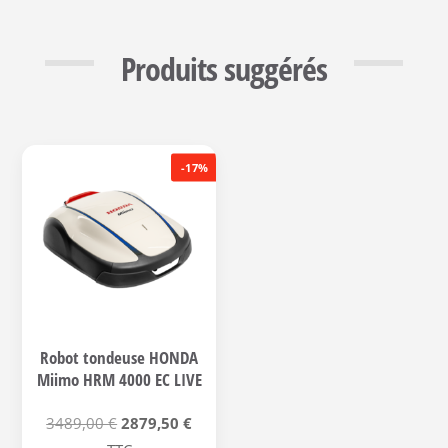
Produits suggérés
-17%
Robot tondeuse HONDA
Miimo HRM 4000 EC LIVE
Le
Le
3489,00
€
2879,50
€
prix
prix