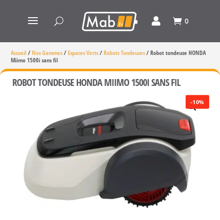
0
Accueil
/
Nos Gammes
/
Espaces Verts
/
Robots Tondeuses
/
Robot tondeuse HONDA
Miimo 1500i sans fil
ROBOT TONDEUSE HONDA MIIMO 1500I SANS FIL
-10%