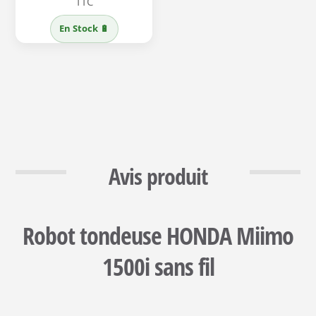
TTC
initial
actuel
En Stock 🔋
était :
est :
3489,00 €.
2879,50 €.
Avis produit
Robot tondeuse HONDA Miimo
1500i sans fil