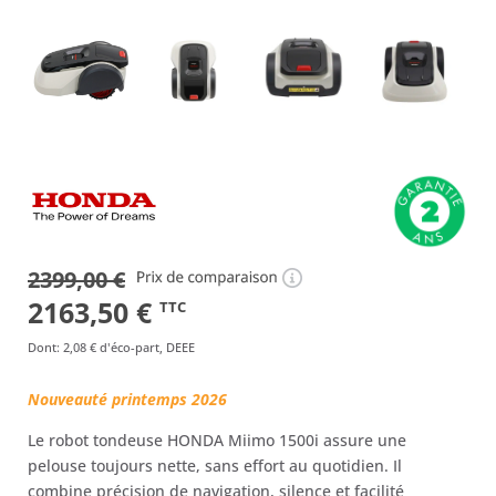
2399,00
€
Le
Le
2163,50
€
TTC
prix
prix
Dont
:
2,08 €
d'éco-part, DEEE
initial
actuel
Nouveauté printemps 2026
était :
est :
Le robot tondeuse HONDA Miimo 1500i assure une
2399,00 €.
2163,50 €.
pelouse toujours nette, sans effort au quotidien. Il
combine précision de navigation, silence et facilité