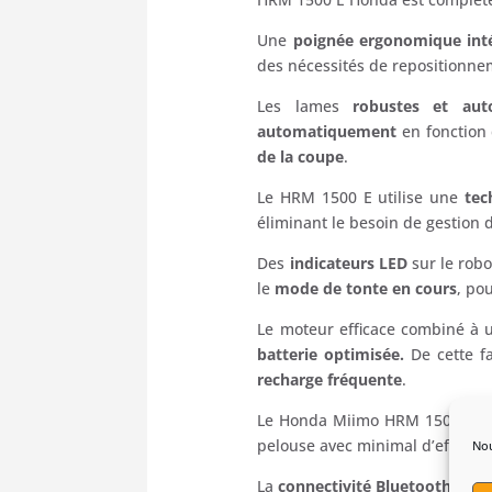
Une
poignée ergonomique int
des nécessités de repositionn
Les lames
robustes et auto-
automatiquement
en fonction 
de la coupe
.
Le HRM 1500 E utilise une
tec
éliminant le besoin de gestion 
Des
indicateurs LED
sur le robo
le
mode de tonte en cours
, po
Le moteur efficace combiné à u
batterie optimisée.
De cette f
recharge fréquente
.
Le Honda Miimo HRM 1500 E rep
pelouse avec minimal d’effort, 
Nou
La
connectivité Bluetooth
perme