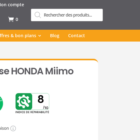
on compte
Recherche
de
produits
0
ffres & bon plans
Blog
Contact
use HONDA Miimo