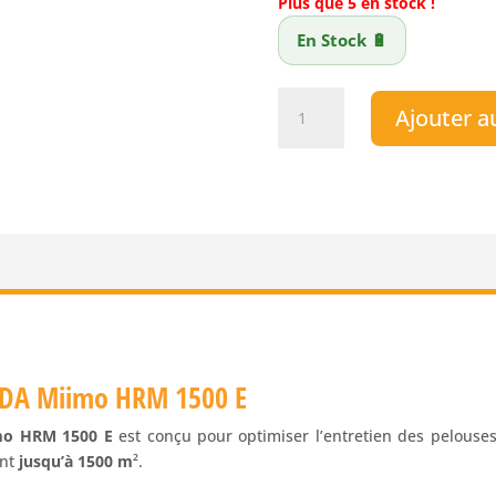
Plus que 5 en stock !
En Stock 🔋
quantité
Ajouter a
de
Robot
tondeuse
HONDA
Miimo
HRM
1500
E
DA Miimo HRM 1500 E
mo HRM 1500 E
est conçu pour optimiser l’entretien des pelouse
ant
jusqu’à 1500 m
².