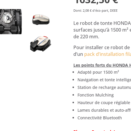
prix
pr
Dont
:
2,08 €
d'éco-part, DEEE
initial
ac
Le robot de tonte HONDA 
surfaces jusqu’à 1500 m² 
était :
est
de 220 mm.
1899,00 €.
16
Pour installer ce robot de
d’un
pack d’installation fil
Les points forts du HONDA 
Adapté pour 1500 m²
Navigation et tonte intellig
Station de recharge autom
Fonction Mulching
Hauteur de coupe réglable
Lames durables et auto-aff
Connectivité Bluetooth