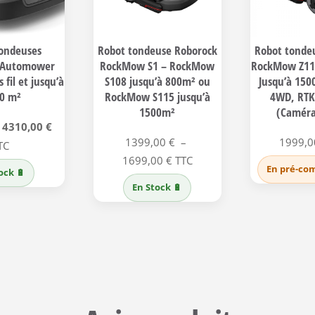
tondeuses
Robot tondeuse Roborock
Robot tonde
 Automower
RockMow S1 – RockMow
RockMow Z115
 fil et jusqu’à
S108 jusqu’à 800m² ou
Jusqu’à 1500
00 m²
RockMow S115 jusqu’à
4WD, RTK
1500m²
(Caméra
Le
Le
4310,00
€
1399,00
€
–
1999,
prix
prix
TC
Plage
1699,00
€
TTC
initial
actuel
En pré-co
ock 🔋
de
était :
est :
En Stock 🔋
prix :
5499,00 €.
4310,00 €.
1399,00 €
à
1699,00 €