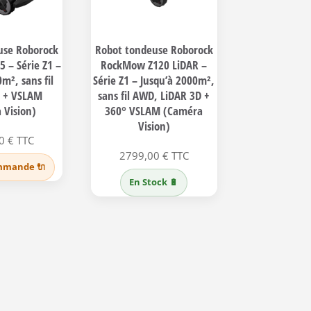
use Roborock
Robot tondeuse Roborock
 – Série Z1 –
RockMow Z120 LiDAR –
m², sans fil
Série Z1 – Jusqu’à 2000m²,
 + VSLAM
sans fil AWD, LiDAR 3D +
 Vision)
360° VSLAM (Caméra
Vision)
00
€
TTC
2799,00
€
TTC
mmande 🔌
En Stock 🔋