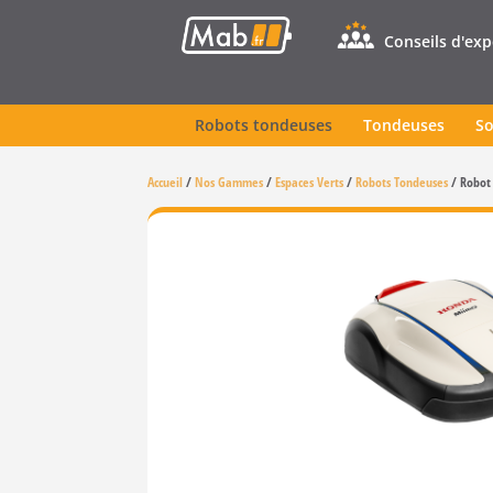
Conseils d'ex
Robots tondeuses
Tondeuses
So
Accueil
/
Nos Gammes
/
Espaces Verts
/
Robots Tondeuses
/
Robot