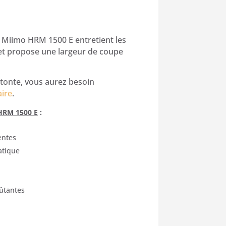
ix
tuel
Miimo HRM 1500 E entretient les
et propose une largeur de coupe
 :
32,50 €.
 tonte, vous aurez besoin
aire
.
HRM 1500 E
:
entes
atique
ûtantes