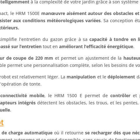
ntelligemment
à la complexité de votre jardin grâce à son système
pact, le HRM 1500E
manœuvre aisément autour des obstacles et 
sister aux conditions météorologiques variées
. Sa conception ét
térieurs.
mplifie l’entretien du gazon grâce à sa
capacité à tondre en li
assé sur l’entretien
tout en
améliorant l’efficacité énergétique
.
eur de coupe de 220 mm
et permet un ajustement de la
hauteu
e permet une personnalisation complète, selon les besoins de vo
 robot est relativement léger. La
manipulation
et le
déploiement
da
’opération de tonte.
connectivité mobile
, le HRM 1500 E permet de
contrôler
et
apteurs intégrés
détectent les obstacles, les trous, et les pentes
uelle
.
ot
n de charge automatique
où il retourne
se recharger dès que néc
ment autonome et se rend disponible, sans soucis de fonctionne