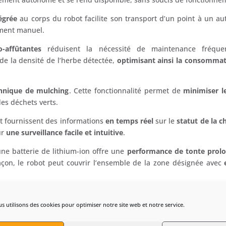
égrée
au corps du robot facilite son transport d’un point à un autr
ement manuel.
affûtantes
réduisent la nécessité de maintenance fréqu
de la densité de l’herbe détectée,
optimisant ainsi la consommatio
hnique de mulching
. Cette fonctionnalité permet de
minimiser l
des déchets verts.
t fournissent des informations
en temps réel
sur le
statut de la c
ur
une surveillance facile et intuitive
.
ne batterie de lithium-ion offre une
performance de tonte prol
açon, le robot peut couvrir l’ensemble de la zone désignée avec
e
résente ainsi une solution de tonte autonome idéale pour ceux 
maximisant à la fois la santé du gazon et la commodité de l’entreti
s utilisons des cookies pour optimiser notre site web et notre service.
ttra une interaction facile et une programmation
via smartphone 