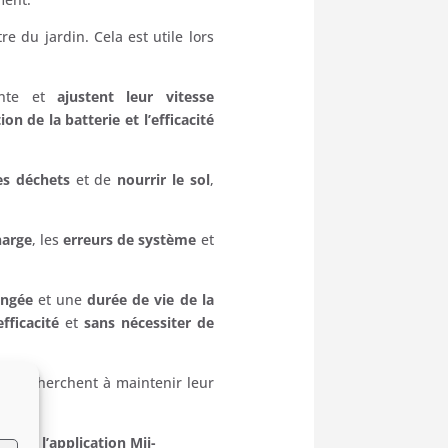
e du jardin. Cela est utile lors
ente et
ajustent leur vitesse
n de la batterie et l’efficacité
es déchets
et de
nourrir le sol
,
harge
, les
erreurs de système
et
ongée
et une
durée de vie de la
fficacité
et
sans nécessiter de
qui cherchent à maintenir leur
en.
avec l’application Mii-