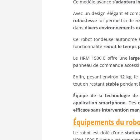
Ce modèle avancé
s’adaptera i
Avec un design élégant et com
robustesse
lui permettra de
ré
dans
divers environnements ex
Ce robot tondeuse autonome si
fonctionnalité
réduit le temps p
Le HRM 1500 E offre une
larg
panneau de commande accessibl
Enfin, pesant environ
12 kg
, le
tout en restant
stable
pendant l
Équipé de la technologie de 
application smartphone
. Des
c
efficace sans intervention man
Équipements du rob
Le robot est doté d’une
statio
HRM 1500 E Honda est compléte