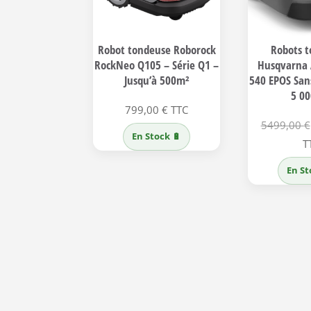
Robot tondeuse Roborock
Robots 
RockNeo Q105 – Série Q1 –
Husqvarna
Jusqu’à 500m²
540 EPOS Sans
5 0
799,00
€
TTC
5499,00
€
En Stock 🔋
T
En St