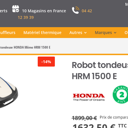
M
perts
10 Magasins en France
04 42
12 39 39
uffleurs
Matériel thermique
Autres
Marques
O
 tondeuse HONDA Miimo HRM 1500 E
-14%
Robot tonde
HRM 1500 E
1899,00
€
Le
Le
1632,50
€
TTC