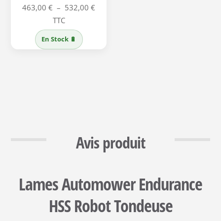
Plage
463,00
€
–
532,00
€
de
TTC
prix :
En Stock 🔋
463,00 €
à
532,00 €
Avis produit
Lames Automower Endurance
HSS Robot Tondeuse