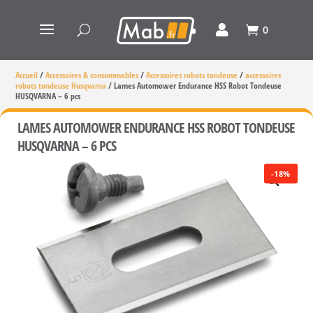
0
Accueil
/
Accessoires & consommables
/
Accessoires robots tondeuse
/
accessoires
robots tondeuse Husqvarna
/
Lames Automower Endurance HSS Robot Tondeuse
HUSQVARNA – 6 pcs
LAMES AUTOMOWER ENDURANCE HSS ROBOT TONDEUSE
HUSQVARNA – 6 PCS
-18%