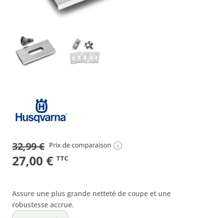
32,99
€
Le
Le
27,00
€
TTC
prix
prix
initial
actuel
Assure une plus grande netteté de coupe et une
était :
est :
robustesse accrue.