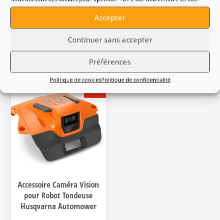
Accepter
Produits suggérés
Continuer sans accepter
Préférences
Politique de cookies
Politique de confidentialité
-23%
Accessoire Caméra Vision
pour Robot Tondeuse
Husqvarna Automower