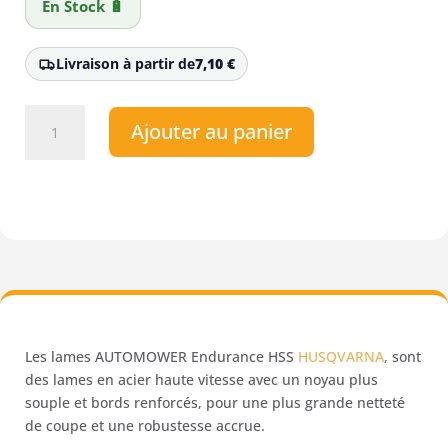
32,99 €.
27,00 €.
En Stock 🔋
Livraison à partir de
7,10
€
quantité
Ajouter au panier
de
Lames
Automower
Endurance
HSS
Robot
Tondeuse
HUSQVARNA
-
6
Les lames AUTOMOWER Endurance HSS
HUSQVARNA
, sont
pcs
des lames en acier haute vitesse avec un noyau plus
souple et bords renforcés, pour une plus grande netteté
de coupe et une robustesse accrue.