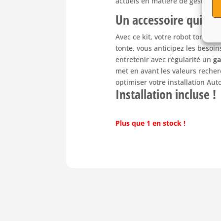
actuels
en
matière
de
gestion
d
Un
accessoire
qui
va
Avec
ce
kit,
votre
robot
tondeu
tonte,
vous
anticipez
les
besoi
entretenir
avec
régularité
un
g
met
en
avant
les
valeurs
reche
optimiser
votre
installation
Aut
Installation incluse !
Plus que 1 en stock !