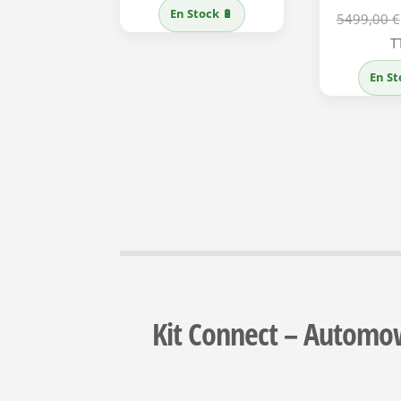
En Stock 🔋
5499,00
€
T
En St
Kit Connect – Automow