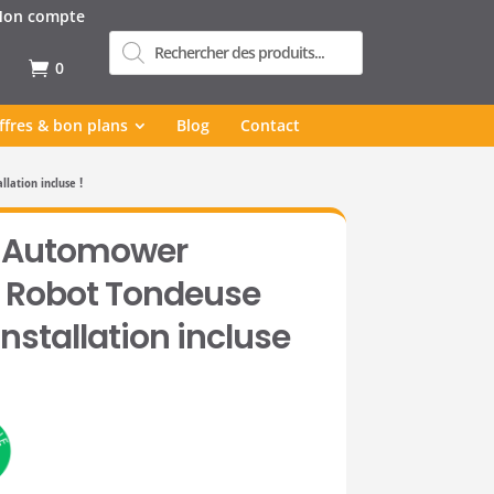
on compte
Recherche
de
produits
0
ffres & bon plans
Blog
Contact
lation incluse !
– Automower
 Robot Tondeuse
nstallation incluse