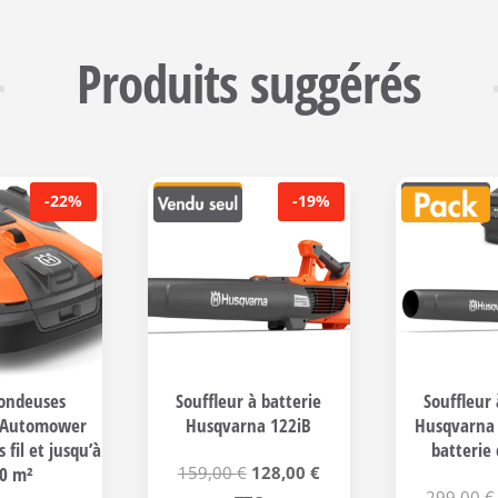
Produits suggérés
-22%
-19%
tondeuses
Souffleur à batterie
Souffleur 
 Automower
Husqvarna 122iB
Husqvarna 
 fil et jusqu’à
batterie
Le
Le
00 m²
159,00
€
128,00
€
299,00
€