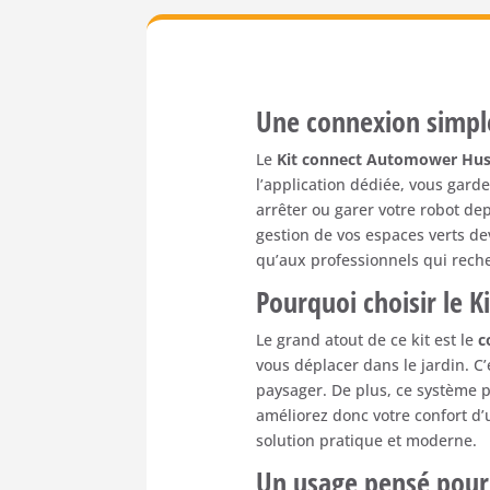
Une
connexion
simp
Le
Kit
connect
Automower
Hus
l’application
dédiée,
vous
gard
arrêter
ou
garer
votre
robot
de
gestion
de
vos
espaces
verts
de
qu’aux
professionnels
qui
rech
Pourquoi
choisir
le
K
Le
grand
atout
de
ce
kit
est
le
c
vous
déplacer
dans
le
jardin.
C’
paysager.
De
plus,
ce
système
améliorez
donc
votre
confort
d’
solution
pratique
et
moderne.
Un
usage
pensé
pou