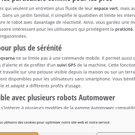
res
qui
veulent
un
entretien
plus
fluide
de
leur
espace
vert
,
mais
a
e.
Dans
un
jardin
familial,
il
simplifie
le
quotidien
et
limite
les
inter
vre
le
robot
avec
davantage
de
réactivité.
Ainsi,
vous
gardez
une
m
ssoire
intéressant
pour
les
utilisateurs
qui
privilégient
la
praticité
engazonnées.
pour
plus
de
sérénité
qvarna
ne
se
limite
pas
à
une
commande
mobile.
Il
permet
aussi
s
d’alerte
et
de
profiter
d’un
suivi
GPS
de
la
machine.
Cette
foncti
ot
travaille
sur
une
pelouse
visible
depuis
la
maison
ou
sur
un
terr
tent
disponibles
pour
les
utilisateurs
sans
smartphone.
Vous
bénéf
ble
et
adapté
à
différents
profils
d’usage.
ible
avec
plusieurs
robots
Automower
r
s’intégrer
à
plusieurs
modèles
de
la
gamme
Automower
compatib
er
un
robot
déjà
en
service,
sans
changer
vos
habitudes
d’entretie
moderniser
votre
installation
et
gagner
en
confort.
Une
fois
le
kit
i
s utilisons des cookies pour optimiser notre site web et notre service.
es
devient
simple
et
rapide.
Vous
profitez
alors
d’un
usage
plus
intu