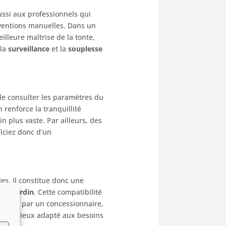
ussi
aux
professionnels
qui
ventions
manuelles.
Dans
un
eilleure
maîtrise
de
la
tonte,
,
la
surveillance
et
la
souplesse
de
consulter
les
paramètres
du
on
renforce
la
tranquillité
ain
plus
vaste.
Par
ailleurs,
des
iciez
donc
d’un
les.
Il
constitue
donc
une
n
du
jardin
.
Cette
compatibilité
nstallé
par
un
concessionnaire,
itif,
mieux
adapté
aux
besoins