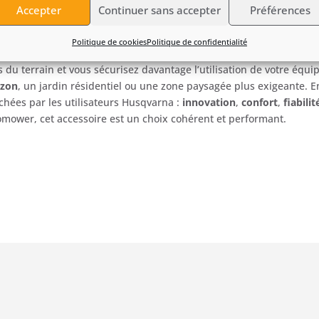
e
pelouse
et
d’espaces
extérieurs.
Accepter
Continuer sans accepter
Préférences
lorise
votre
entretien
extérieur
Politique de cookies
Politique de confidentialité
se
devient
encore
plus
efficace
dans
votre
organisation
quotidienne
ns
du
terrain
et
vous
sécurisez
davantage
l’utilisation
de
votre
équi
azon
,
un
jardin
résidentiel
ou
une
zone
paysagée
plus
exigeante.
E
rchées
par
les
utilisateurs
Husqvarna :
innovation
,
confort
,
fiabilit
omower,
cet
accessoire
est
un
choix
cohérent
et
performant.