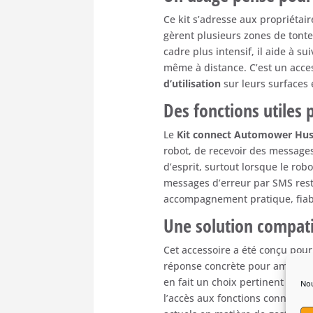
Ce
kit
s’adresse
aux
propriétai
gèrent
plusieurs
zones
de
tont
cadre
plus
intensif,
il
aide
à
sui
même
à
distance.
C’est
un
acce
d’utilisation
sur
leurs
surfaces
Des
fonctions
utiles
Le
Kit
connect
Automower
Hus
robot,
de
recevoir
des
message
d’esprit,
surtout
lorsque
le
rob
messages
d’erreur
par
SMS
res
accompagnement
pratique,
fia
Une
solution
compat
Cet
accessoire
a
été
conçu
pou
réponse
concrète
pour
amélior
en
fait
un
choix
pertinent
pour
Nou
l’accès
aux
fonctions
connecté