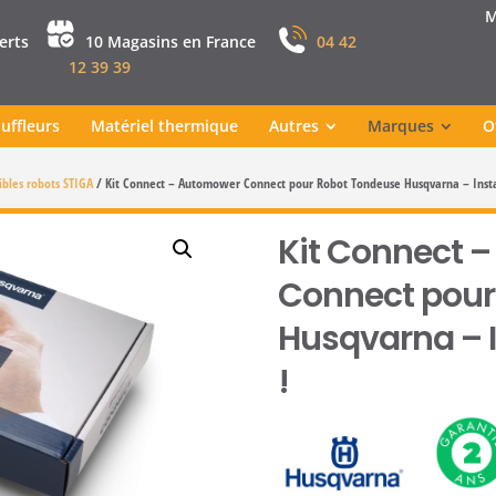
M
perts
10 Magasins en France
04 42
12 39 39
uffleurs
Matériel thermique
Autres
Marques
O
ibles robots STIGA
/
Kit Connect – Automower Connect pour Robot Tondeuse Husqvarna – Instal
Kit Connect 
Connect pour
Husqvarna – I
!