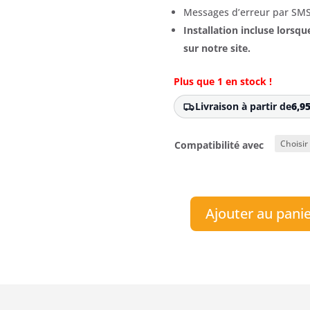
Messages
d’erreur
par
SM
Installation incluse lorsq
sur notre site.
Plus que 1 en stock !
Livraison à partir de
6,9
Compatibilité avec
Ajouter au pani
quantité
de
Kit
Connect
-
Automower