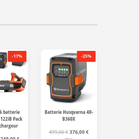
-17%
-25%
à batterie
Batterie Husqvarna 40-
122iB Pack
B360X
 chargeur
Le
Le
499,00
€
376,00
€
Le
Le
249,00
€