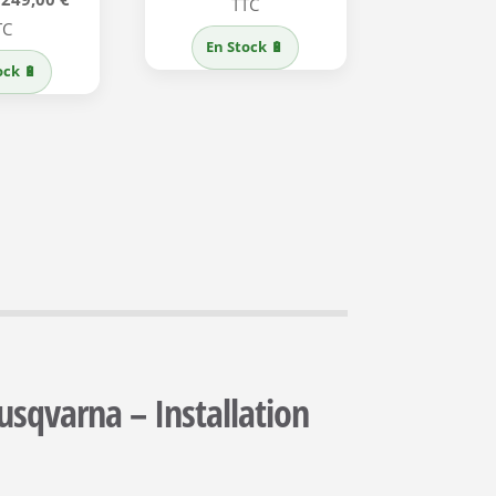
prix
prix
TTC
prix
prix
TC
initial
actuel
En Stock 🔋
initial
actuel
était :
est :
ock 🔋
était :
est :
499,00 €.
376,00 €.
299,00 €.
249,00 €.
sqvarna – Installation