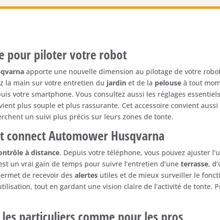
Connect
pour
Robot
Tondeuse
Husqvarna
le
pour
piloter
votre
robot
-
qvarna
apporte
une
nouvelle
dimension
au
pilotage
de
votre
robo
Installation
ez
la
main
sur
votre
entretien
du
jardin
et
de
la
pelouse
à
tout
mom
incluse
puis
votre
smartphone.
Vous
consultez
aussi
les
réglages
essentiel
!
vient
plus
souple
et
plus
rassurante.
Cet
accessoire
convient
auss
erchent
un
suivi
plus
précis
sur
leurs
zones
de
tonte.
it
connect
Automower
Husqvarna
ontrôle
à
distance
.
Depuis
votre
téléphone,
vous
pouvez
ajuster
l’
est
un
vrai
gain
de
temps
pour
suivre
l’entretien
d’une
terrasse
,
d
permet
de
recevoir
des
alertes
utiles
et
de
mieux
surveiller
le
fonc
utilisation,
tout
en
gardant
une
vision
claire
de
l’activité
de
tonte.
P
r
les
particuliers
comme
pour
les
pros