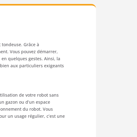
t
tondeuse.
Grâce
à
ent.
Vous
pouvez
démarrer,
s
en
quelques
gestes.
Ainsi,
la
i
bien
aux
particuliers
exigeants
utilisation
de
votre
robot
sans
’un
gazon
ou
d’un
espace
tionnement
du
robot.
Vous
our
un
usage
régulier,
c’est
une