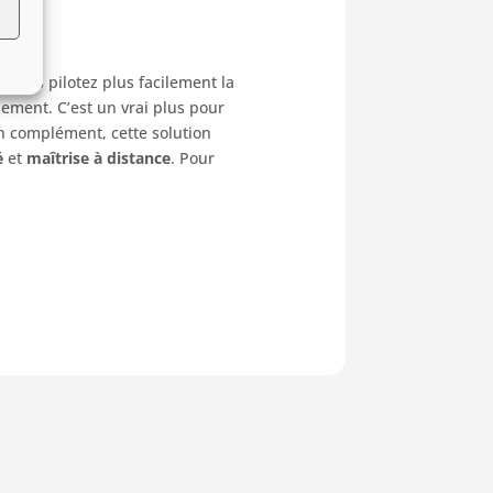
.
Vous
pilotez
plus
facilement
la
pement.
C’est
un
vrai
plus
pour
n
complément,
cette
solution
é
et
maîtrise
à
distance
.
Pour