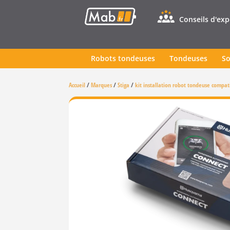
Conseils d'ex
Robots tondeuses
Tondeuses
So
Accueil
/
Marques
/
Stiga
/
kit installation robot tondeuse compat