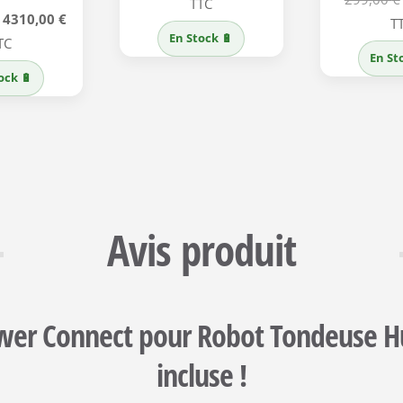
prix
prix
TTC
Le
Le
4310,00
€
T
initial
actuel
En Stock 🔋
prix
prix
TC
était :
est :
En St
initial
actuel
159,00 €.
128,00 €.
ock 🔋
était :
est :
5499,00 €.
4310,00 €.
Avis produit
er Connect pour Robot Tondeuse Hu
incluse !