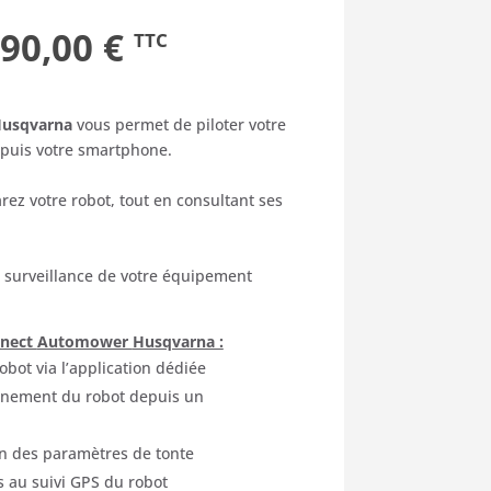
Plage
90,00
€
TTC
de
usqvarna
vous
permet
de
piloter
votre
prix :
puis
votre
smartphone.
290,00 €
arez
votre
robot,
tout
en
consultant
ses
à
390,00 €
a
surveillance
de
votre
équipement
nnect
Automower
Husqvarna :
robot
via
l’application
dédiée
onnement
du
robot
depuis
un
on
des
paramètres
de
tonte
s
au
suivi
GPS
du
robot