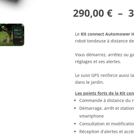
290,00
€
–
3
Le
Kit
connect
Automower
H
robot
tondeuse
à
distance
de
Vous
démarrez,
arrêtez
ou
g
réglages
et
ses
alertes.
Le
suivi
GPS
renforce
aussi
l
dans
le
jardin.
Les
points
forts
de
la
Kit
co
Commande
à
distance
du
Démarrage,
arrêt
et
stati
smartphone
Consultation
et
modificati
Réception
d’alertes
et
accè