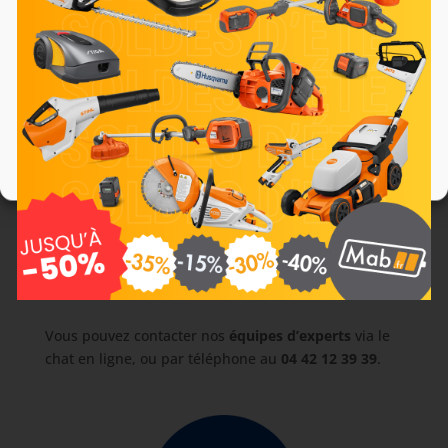
Choisir le bon chargeur
Nous utilisons des cookies pour optimiser notre site web et notre service.
Le chargeur influe sur votre rythme d’utilisation :
Accepter
temps de charge plus ou moins rapide selon
Continuer sans accepter
modèles
compatibilité avec la plateforme STIGA concernée
Préférences
usage ponctuel ou intensif (rotation de batteries)
Politique de cookies
Politique de confidentialité
Sur mab.fr, vous retrouvez aussi les
accessoires
compatibles
pour compléter votre système
à
batterie
et sécuriser votre équipement au quotidien.
Une question ? Un doute ?
Vous pouvez contacter nos
équipes d’experts
via le
chat en ligne, ou par téléphone au
04 42 12 39 39
.