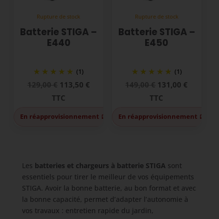
Rupture de stock
Rupture de stock
Batterie STIGA –
Batterie STIGA –
E440
E450
(1)
(1)
Le
Le
Le
Le
129,00
€
113,50
€
149,00
€
131,00
€
prix
prix
prix
prix
TTC
TTC
initial
actuel
initial
actuel
En réapprovisionnement 🪫
En réapprovisionnement 🪫
était :
est :
était :
est :
129,00 €.
113,50 €.
149,00 €.
131,00 €
Les
batteries et chargeurs à batterie STIGA
sont
essentiels pour tirer le meilleur de vos équipements
STIGA. Avoir la bonne batterie, au bon format et avec
la bonne capacité, permet d’adapter l’autonomie à
vos travaux : entretien rapide du jardin,