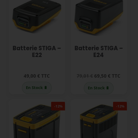
Batterie STIGA –
Batterie STIGA –
E22
E24
Le
Le
49,00
€
TTC
79,01
€
69,50
€
TTC
prix
prix
En Stock 🔋
En Stock 🔋
initial
actuel
était :
est :
-12%
-12%
79,01 €.
69,50 €.