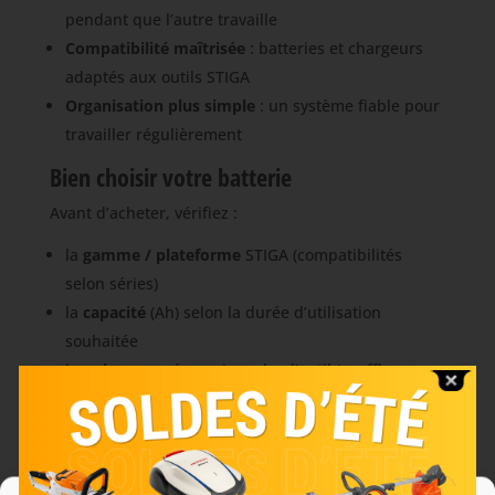
pendant que l’autre travaille
Compatibilité maîtrisée
: batteries et chargeurs
adaptés aux outils STIGA
Organisation plus simple
: un système fiable pour
travailler régulièrement
Bien choisir votre batterie
Avant d’acheter, vérifiez :
la
gamme / plateforme
STIGA (compatibilités
selon séries)
la
capacité
(Ah) selon la durée d’utilisation
souhaitée
la
puissance
nécessaire selon l’outil (souffleur,
tondeuse, taille-haies…)
le nombre de batteries utiles selon votre
fréquence de travail