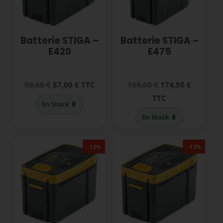
Batterie STIGA –
Batterie STIGA –
E420
E475
Le
Le
Le
Le
99,00
€
87,00
€
TTC
199,00
€
174,50
€
prix
prix
prix
prix
TTC
En Stock 🔋
initial
actuel
initial
actuel
En Stock 🔋
était :
est :
était :
est :
99,00 €.
87,00 €.
199,00 €.
174,50 €
-12%
-12%