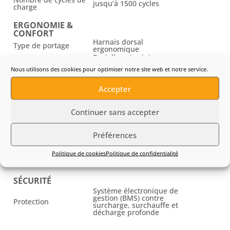
jusqu’à 1500 cycles
charge
ERGONOMIE &
CONFORT
Harnais dorsal
Type de portage
ergonomique
Bretelles et ceinture
Réglages
ajustables
Nous utilisons des cookies pour optimiser notre site web et notre service.
CARACTÉRISTIQUES
Accepter
PHYSIQUES
Poids
9,4 kg
Continuer sans accepter
Indice de protection
IPX4
Préférences
CONNECTIVITÉ
Indicateur LED de niveau
Politique de cookies
Politique de confidentialité
Interface utilisateur
de charge
SÉCURITÉ
Système électronique de
gestion (BMS) contre
Protection
surcharge, surchauffe et
décharge profonde