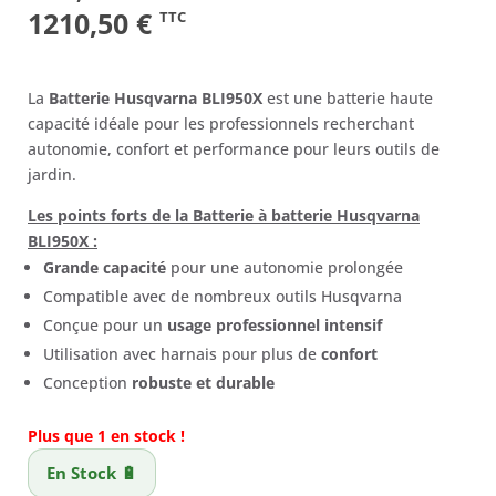
Le
Le
1210,50
€
TTC
prix
prix
initial
actuel
La
Batterie Husqvarna BLI950X
est une batterie haute
était :
est :
capacité idéale pour les professionnels recherchant
autonomie, confort et performance pour leurs outils de
1479,00 €.
1210,50 €.
jardin.
Les points forts de la Batterie à batterie Husqvarna
BLI950X :
Grande capacité
pour une autonomie prolongée
Compatible avec de nombreux outils Husqvarna
Conçue pour un
usage professionnel intensif
Utilisation avec harnais pour plus de
confort
Conception
robuste et durable
Plus que 1 en stock !
En Stock 🔋