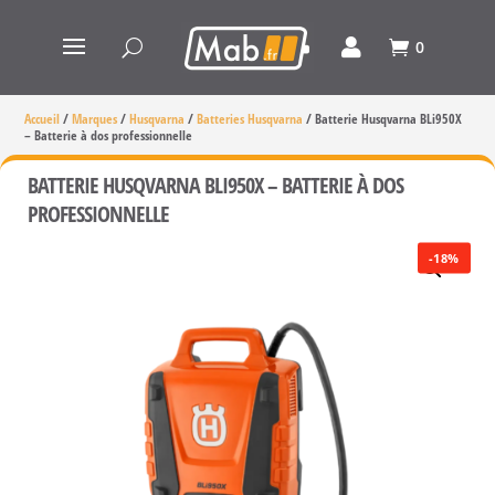
0
Accueil
/
Marques
/
Husqvarna
/
Batteries Husqvarna
/
Batterie Husqvarna BLi950X
– Batterie à dos professionnelle
BATTERIE HUSQVARNA BLI950X – BATTERIE À DOS
PROFESSIONNELLE
-18%