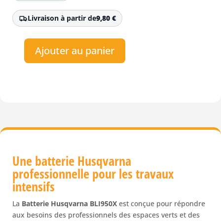
Livraison à partir de
9,80
€
Ajouter au panier
quantité
de
Batterie
Husqvarna
BLi950X
-
Batterie
à
dos
Une batterie Husqvarna
professionnelle
professionnelle pour les travaux
intensifs
La
Batterie Husqvarna BLI950X
est conçue pour répondre
aux besoins des professionnels des espaces verts et des