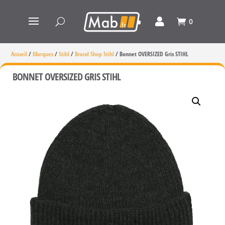
0
Accueil
/
Marques
/
Stihl
/
Brand Shop Stihl
/
Bonnet OVERSIZED Gris STIHL
BONNET OVERSIZED GRIS STIHL