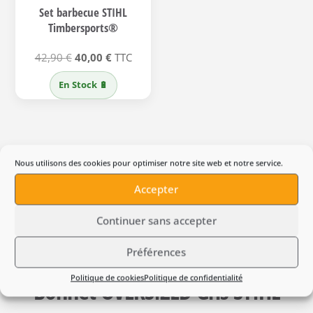
Set barbecue STIHL
Timbersports®
Le
Le
42,90
€
40,00
€
TTC
prix
prix
En Stock 🔋
initial
actuel
était :
est :
42,90 €.
40,00 €.
Nous utilisons des cookies pour optimiser notre site web et notre service.
Accepter
Continuer sans accepter
Avis produit
Préférences
Politique de cookies
Politique de confidentialité
Bonnet OVERSIZED Gris STIHL