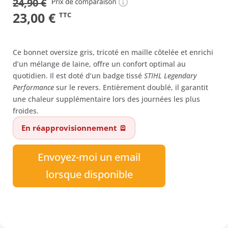
24,90
€
Le
Le
23,00
€
TTC
prix
prix
initial
actuel
Ce bonnet oversize gris, tricoté en maille côtelée et enrichi
était :
est :
d’un mélange de laine, offre un confort optimal au
quotidien. Il est doté d’un badge tissé
STIHL Legendary
24,90 €.
23,00 €.
Performance
sur le revers. Entièrement doublé, il garantit
une chaleur supplémentaire lors des journées les plus
froides.
En réapprovisionnement 🪫
Envoyez-moi un email
lorsque disponible