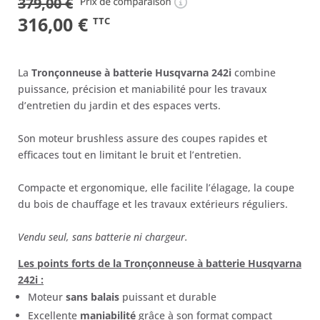
379,00
€
Le
Le
316,00
€
TTC
prix
prix
initial
actuel
La
Tronçonneuse à batterie Husqvarna 242i
combine
était :
est :
puissance, précision et maniabilité pour les travaux
d’entretien du jardin et des espaces verts.
379,00 €.
316,00 €.
Son moteur brushless assure des coupes rapides et
efficaces tout en limitant le bruit et l’entretien.
Compacte et ergonomique, elle facilite l’élagage, la coupe
du bois de chauffage et les travaux extérieurs réguliers.
Vendu seul, sans batterie ni chargeur.
Les points forts de la Tronçonneuse à batterie Husqvarna
242i :
Moteur
sans balais
puissant et durable
Excellente
maniabilité
grâce à son format compact