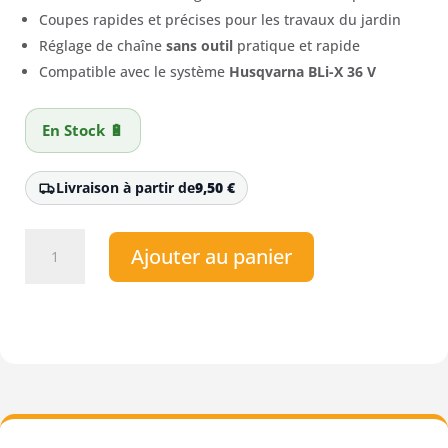
Coupes rapides et précises pour les travaux du jardin
Réglage de chaîne
sans outil
pratique et rapide
Compatible avec le système
Husqvarna BLi-X 36 V
En Stock 🔋
Livraison à partir de
9,50
€
quantité
Ajouter au panier
de
Tronçonneuse
à
batterie
Husqvarna
242i