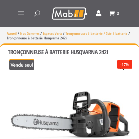
0
Accueil
/
Nos Gammes
/
Espaces Verts
/
Tronçonneuses à batterie / Scie à batterie
/
Tronçonneuse à batterie Husqvarna 242i
TRONÇONNEUSE À BATTERIE HUSQVARNA 242I
-17%