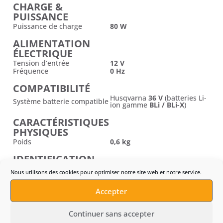
CHARGE &
PUISSANCE
Puissance de charge
80 W
ALIMENTATION
ÉLECTRIQUE
Tension d’entrée
12 V
Fréquence
0 Hz
COMPATIBILITÉ
Husqvarna
36 V
(batteries Li-
Système batterie compatible
ion gamme
BLi / BLi-X
)
CARACTÉRISTIQUES
PHYSIQUES
Poids
0,6 kg
IDENTIFICATION
PRODUIT
Nous utilisons des cookies pour optimiser notre site web et notre service.
Modèle
QC80F
Référence (Art. no)
967 62 83-01
Accepter
Code EAN (GTIN-13)
7393089380082
CONTENU DU PACK
Continuer sans accepter
& ENTRETIEN