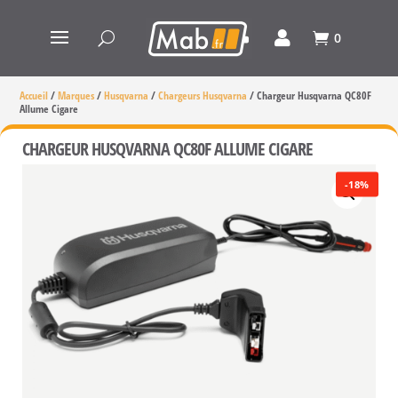
0
Accueil
/
Marques
/
Husqvarna
/
Chargeurs Husqvarna
/
Chargeur Husqvarna QC80F
Allume Cigare
CHARGEUR HUSQVARNA QC80F ALLUME CIGARE
-18%