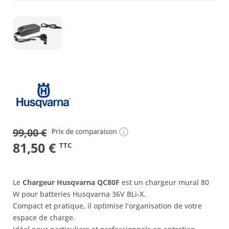
99,00
€
Le
Le
81,50
€
TTC
prix
prix
initial
actuel
Le
Chargeur Husqvarna QC80F
est un chargeur mural 80
était :
est :
W pour batteries Husqvarna 36V BLi-X.
Compact et pratique, il optimise l’organisation de votre
99,00 €.
81,50 €.
espace de charge.