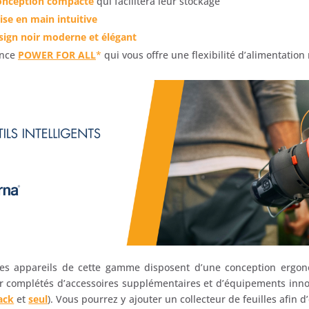
onception compacte
qui facilitera leur stockage
ise en main intuitive
sign noir moderne et élégant
iance
POWER FOR ALL
*
qui vous offre une flexibilité d’alimentatio
e les appareils de cette gamme disposent d’une conception ergo
ir complétés d’accessoires supplémentaires et d’équipements inn
ack
et
seul
). Vous pourrez y ajouter un collecteur de feuilles afin 