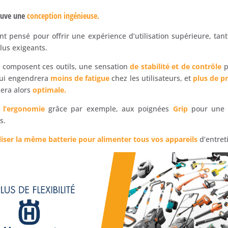
rouve une
conception ingénieuse.
t pensé pour offrir une expérience d’utilisation supérieure, tan
plus exigeants.
 composent ces outils, une sensation
de stabilité et de contrôle
p
ui engendrera
moins de fatigue
chez les utilisateurs, et
plus de p
sera alors
optimale.
r
l’ergonomie
grâce par exemple, aux poignées
Grip
pour un
s.
liser la même batterie pour alimenter tous vos appareils
d’entret