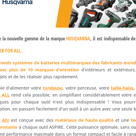
de la nouvelle gamme de la marque
HUSQVARNA
, il est indispensable d
R FOR ALL.
grands systèmes de batteries multimarques des fabricants mond
vec plus de 10 marques d’entretien
d’intérieurs et extérieur
ts et de les réaliser plus rapidement.
ble d’alimenter votre
tondeuse
, votre perceuse, votre
taille-haies
,
 ALL
rend cela possible, en simplifiant considérablement votre ex
fiques pour chaque outil n’est plus indispensable ! Vous pou
ption, en passant facilement d’un outil à un autre avec une seule b
5 Ah
)
est conçue avec des
matériaux de haute qualité
et une
te
constante
à chaque outil ASPIRE. Cette puissance optimale, sans ou
une performance maximale dans un format compact et facile à rang