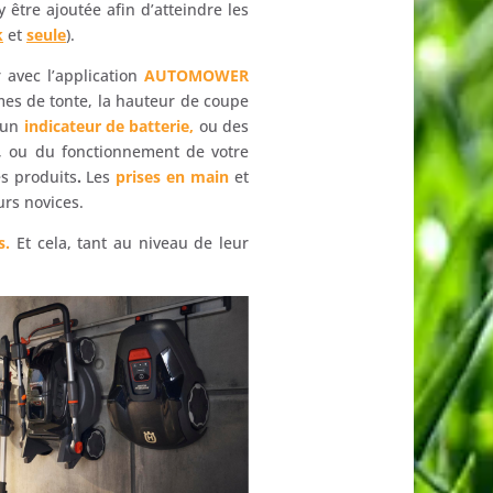
 être ajoutée afin d’atteindre les
k
et
seule
).
r avec l’application
AUTOMOWER
mmes de tonte, la hauteur de coupe
r un
indicateur de batterie,
ou des
e, ou du fonctionnement de votre
es produits
.
Les
prises en main
et
urs novices.
s.
Et cela, tant au niveau de leur