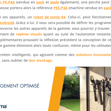
in P5-P4A
(vendue en
pack
et
seule
également), une perche peut y
ueuse portera alors la référence
PE5-P4A
(machine vendue en
pac
 ses appareils, un
robot de tonte R4
. Celui-ci, peut fonctionne
Android
). Grâce à lui, il vous sera possible de définir les progra
 concerne les autres appareils de la gamme, vous pourrez y trouve
ervent de
repères visuels
quant au suivi de l’autonomie restant
pplémentaires prouvant la réflexion précédent la conception de c
e gamme éliminent alors toute confusion, même pour les utilisate
entretien intelligents, qui agissent comme des
solutions innovante
,
sans oublier de
leur stockage.