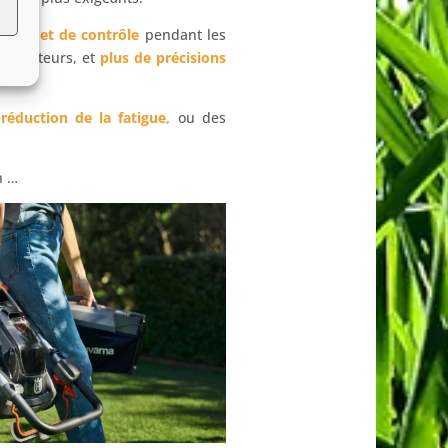
bilité et de contrôle
pendant les
tilisateurs, et
plus de précisions
e
réduction de la fatigue,
ou des
n …