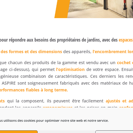
our répondre aux besoins des propriétaires de jardins, avec des
espaces 
 des formes et des dimensions
des appareils,
l’encombrement lors
que chacun des produits de la gamme est vendu avec un
cochet 
mage ci-dessus), qui permet
l’optimisation
de votre espace. Ensui
énieuse combinaison de caractéristiques. Ces derniers les re
ls ASPIRE sont soigneusement fabriqués avec des matériaux de hau
erformances fiables à long terme.
nts
qui la composent, ils peuvent être facilement
ajustés et a
 rendent les appareils
ergonomiques
et les prises en main
confor
s utilisons des cookies pour optimiser notre site web et notre service.
 se trouve une
conception ingénieus
e
.
Chaque détail a été soig
re,
tant pour les
amateurs
de bricolage, que pour les
professionne