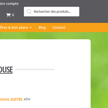
on compte
Recherche
de
produits
0
ffres & bon plans
Blog
Contact
OUSE
amme ASPIRE
allie