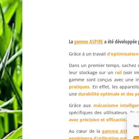
La
gamme ASPIRE
a été développée p
Grâce à un travail
d’optimisation
Dans un premier temps, sachez 
leur stockage sur un
rail
(voir i
gamme sont conçus avec une ing
pratiques.
En effet, les apparei
une
durabilité optimale et des p
Grâce aux
mécanisme intellige
spécifiques des utilisateurs. Ils
avec précision et efficacité.
Nou
Au cœur de la
gamme ASPIRE
,
expérience d’utilisation supérieu