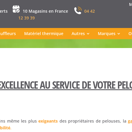
M
perts
10 Magasins en France
04 42
12 39 39
uffleurs
Matériel thermique
Autres
Marques
O
EXCELLENCE AU SERVICE DE VOTRE PEL
ins même les plus
exigeants
des propriétaires de pelouses, la
g
bilité
.