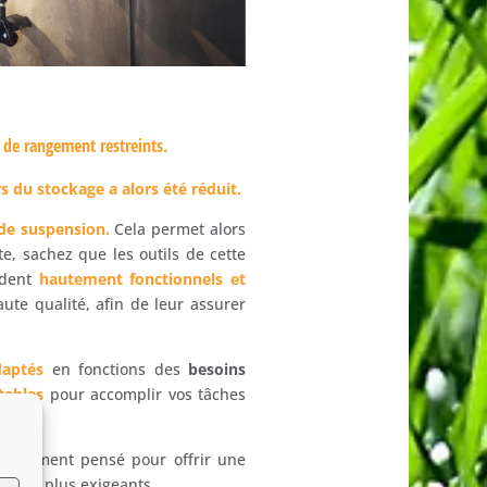
de rangement restreints.
 du stockage a alors été réduit.
de suspension.
Cela permet alors
te, sachez que les outils de cette
ndent
hautement fonctionnels et
te qualité, afin de leur assurer
daptés
en fonctions des
besoins
tables
pour accomplir vos tâches
neusement pensé pour offrir une
ls
les plus exigeants.