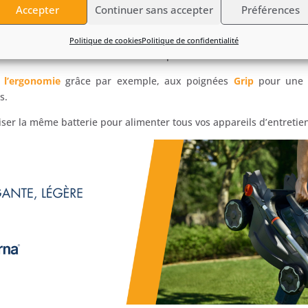
Accepter
Continuer sans accepter
Préférences
 ont été sélectionnés pour créer ces outils, une sensation
de sta
lobal a été réduit,
ce qui engendrera
moins de fatigue
chez les u
Politique de cookies
Politique de confidentialité
é des résultats obtenus sera alors optimale.
r
l’ergonomie
grâce par exemple, aux poignées
Grip
pour un
s.
iser la même batterie pour alimenter tous vos appareils d’entretie