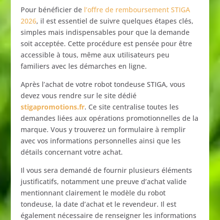
Pour
bénéficier
de
l’offre
de
remboursement
STIGA
2026
,
il
est
essentiel
de
suivre
quelques
étapes
clés,
simples
mais
indispensables
pour
que
la
demande
soit
acceptée.
Cette
procédure
est
pensée
pour
être
accessible
à
tous,
même
aux
utilisateurs
peu
familiers
avec
les
démarches
en
ligne.
Après
l’achat
de
votre
robot
tondeuse
STIGA,
vous
devez
vous
rendre
sur
le
site
dédié
stigapromotions.
fr
.
Ce
site
centralise
toutes
les
demandes
liées
aux
opérations
promotionnelles
de
la
marque.
Vous
y
trouverez
un
formulaire
à
remplir
avec
vos
informations
personnelles
ainsi
que
les
détails
concernant
votre
achat.
Il
vous
sera
demandé
de
fournir
plusieurs
éléments
justificatifs,
notamment
une
preuve
d’achat
valide
mentionnant
clairement
le
modèle
du
robot
tondeuse,
la
date
d’achat
et
le
revendeur.
Il
est
également
nécessaire
de
renseigner
les
informations