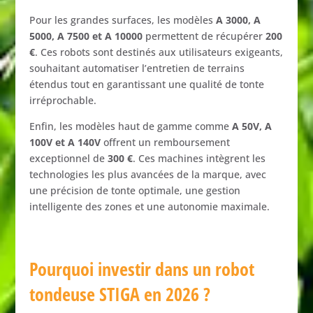
Pour
les
grandes
surfaces,
les
modèles
A
3000,
A
5000,
A
7500
et
A
10000
permettent
de
récupérer
200
€
.
Ces
robots
sont
destinés
aux
utilisateurs
exigeants,
souhaitant
automatiser
l’entretien
de
terrains
étendus
tout
en
garantissant
une
qualité
de
tonte
irréprochable.
Enfin,
les
modèles
haut
de
gamme
comme
A
50V,
A
100V
et
A
140V
offrent
un
remboursement
exceptionnel
de
300 €
.
Ces
machines
intègrent
les
technologies
les
plus
avancées
de
la
marque,
avec
une
précision
de
tonte
optimale,
une
gestion
intelligente
des
zones
et
une
autonomie
maximale.
Pourquoi
investir
dans
un
robot
tondeuse
STIGA
en
2026 ?