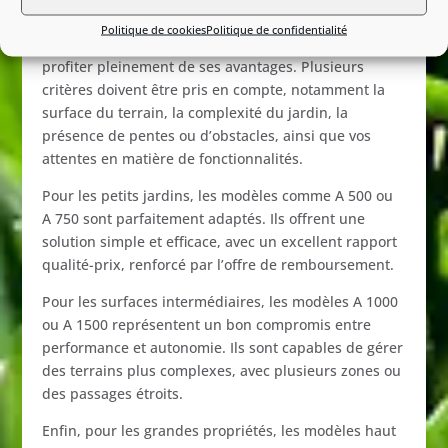
STIGA
idéal ?
Politique de cookies
Politique de confidentialité
Choisir
le
bon
robot
tondeuse
est
essentiel
pour
profiter
pleinement
de
ses
avantages.
Plusieurs
critères
doivent
être
pris
en
compte,
notamment
la
surface
du
terrain,
la
complexité
du
jardin,
la
présence
de
pentes
ou
d’obstacles,
ainsi
que
vos
attentes
en
matière
de
fonctionnalités.
Pour
les
petits
jardins,
les
modèles
comme
A
500
ou
A
750
sont
parfaitement
adaptés.
Ils
offrent
une
solution
simple
et
efficace,
avec
un
excellent
rapport
qualité-
prix,
renforcé
par
l’offre
de
remboursement.
Pour
les
surfaces
intermédiaires,
les
modèles
A
1000
ou
A
1500
représentent
un
bon
compromis
entre
performance
et
autonomie.
Ils
sont
capables
de
gérer
des
terrains
plus
complexes,
avec
plusieurs
zones
ou
des
passages
étroits.
Enfin,
pour
les
grandes
propriétés,
les
modèles
haut