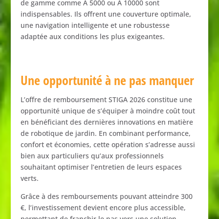
de
gamme
comme
A
5000
ou
A
10000
sont
indispensables.
Ils
offrent
une
couverture
optimale,
une
navigation
intelligente
et
une
robustesse
adaptée
aux
conditions
les
plus
exigeantes.
Une
opportunité
à
ne
pas
manquer
L’offre
de
remboursement
STIGA
2026
constitue
une
opportunité
unique
de
s’équiper
à
moindre
coût
tout
en
bénéficiant
des
dernières
innovations
en
matière
de
robotique
de
jardin.
En
combinant
performance,
confort
et
économies,
cette
opération
s’adresse
aussi
bien
aux
particuliers
qu’aux
professionnels
souhaitant
optimiser
l’entretien
de
leurs
espaces
verts.
Grâce
à
des
remboursements
pouvant
atteindre
300
€,
l’investissement
devient
encore
plus
accessible,
permettant
de
franchir
le
pas
vers
une
solution