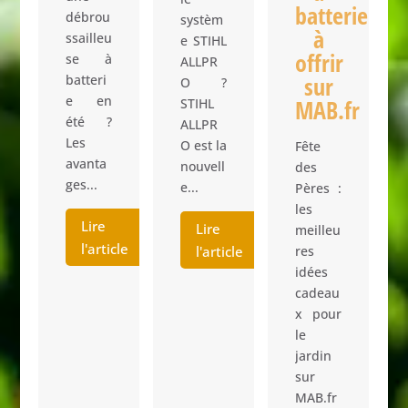
se
batterie
débrou
systèm
à
ssailleu
e STIHL
inte
offrir
se à
ALLPR
sur
f
batteri
O ?
e en
MAB.fr
STIHL
été ?
ALLPR
Les
O est la
Fête
e
avanta
nouvell
des
ges...
e...
Pères :
les
L
Lire
Lire
meilleu
r
l'article
l'article
res
t
idées
s
cadeau
c
x pour
p
le
jardin
t
sur
r
MAB.fr
q