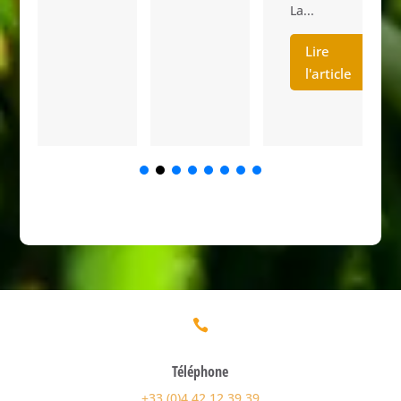
La...
e
L
Lire
l'article

Téléphone
+33 (0)4 42 12 39 39