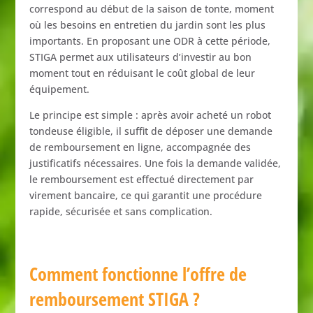
correspond
au
début
de
la
saison
de
tonte,
moment
où
les
besoins
en
entretien
du
jardin
sont
les
plus
importants.
En
proposant
une
ODR
à
cette
période,
STIGA
permet
aux
utilisateurs
d’investir
au
bon
moment
tout
en
réduisant
le
coût
global
de
leur
équipement.
Le
principe
est
simple :
après
avoir
acheté
un
robot
tondeuse
éligible,
il
suffit
de
déposer
une
demande
de
remboursement
en
ligne,
accompagnée
des
justificatifs
nécessaires.
Une
fois
la
demande
validée,
le
remboursement
est
effectué
directement
par
virement
bancaire,
ce
qui
garantit
une
procédure
rapide,
sécurisée
et
sans
complication.
Comment
fonctionne
l’offre
de
remboursement
STIGA ?