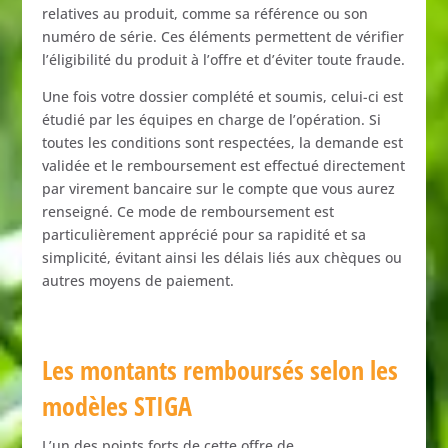
relatives
au
produit,
comme
sa
référence
ou
son
numéro
de
série.
Ces
éléments
permettent
de
vérifier
l’éligibilité
du
produit
à
l’offre
et
d’éviter
toute
fraude.
Une
fois
votre
dossier
complété
et
soumis,
celui-
ci
est
étudié
par
les
équipes
en
charge
de
l’opération.
Si
toutes
les
conditions
sont
respectées,
la
demande
est
validée
et
le
remboursement
est
effectué
directement
par
virement
bancaire
sur
le
compte
que
vous
aurez
renseigné.
Ce
mode
de
remboursement
est
particulièrement
apprécié
pour
sa
rapidité
et
sa
simplicité,
évitant
ainsi
les
délais
liés
aux
chèques
ou
autres
moyens
de
paiement.
Les
montants
remboursés
selon
les
modèles
STIGA
L’un
des
points
forts
de
cette
offre
de