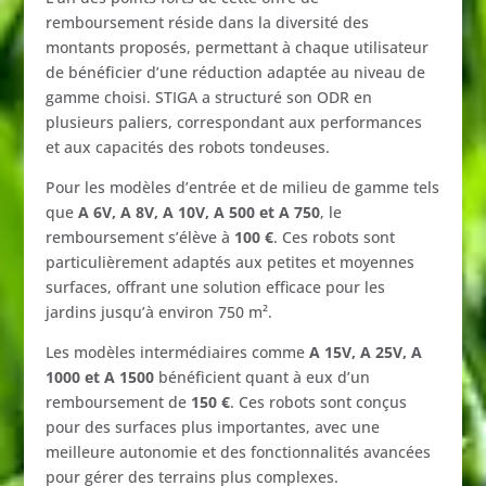
remboursement
réside
dans
la
diversité
des
montants
proposés,
permettant
à
chaque
utilisateur
de
bénéficier
d’une
réduction
adaptée
au
niveau
de
gamme
choisi.
STIGA
a
structuré
son
ODR
en
plusieurs
paliers,
correspondant
aux
performances
et
aux
capacités
des
robots
tondeuses.
Pour
les
modèles
d’entrée
et
de
milieu
de
gamme
tels
que
A
6V,
A
8V,
A
10V,
A
500
et
A
750
,
le
remboursement
s’élève
à
100 €
.
Ces
robots
sont
particulièrement
adaptés
aux
petites
et
moyennes
surfaces,
offrant
une
solution
efficace
pour
les
jardins
jusqu’à
environ
750
m².
Les
modèles
intermédiaires
comme
A
15V,
A
25V,
A
1000
et
A
1500
bénéficient
quant
à
eux
d’un
remboursement
de
150 €
.
Ces
robots
sont
conçus
pour
des
surfaces
plus
importantes,
avec
une
meilleure
autonomie
et
des
fonctionnalités
avancées
pour
gérer
des
terrains
plus
complexes.