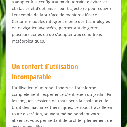
s’adapter
à
la
configuration
du
terrain,
d’éviter
les
obstacles
et
d’optimiser
leur
trajectoire
pour
couvrir
l’ensemble
de
la
surface
de
manière
efficace.
Certains
modèles
intègrent
même
des
technologies
de
navigation
avancées,
permettant
de
gérer
plusieurs
zones
ou
de
s’adapter
aux
conditions
météorologiques.
Un
confort
d’utilisation
incomparable
L’utilisation
d’un
robot
tondeuse
transforme
complètement
l’expérience
d’entretien
du
jardin.
Fini
les
longues
sessions
de
tonte
sous
la
chaleur
ou
le
bruit
des
machines
thermiques.
Le
robot
travaille
en
toute
discrétion,
souvent
même
pendant
votre
absence,
vous
permettant
de
profiter
pleinement
de
votre
temps
libre.