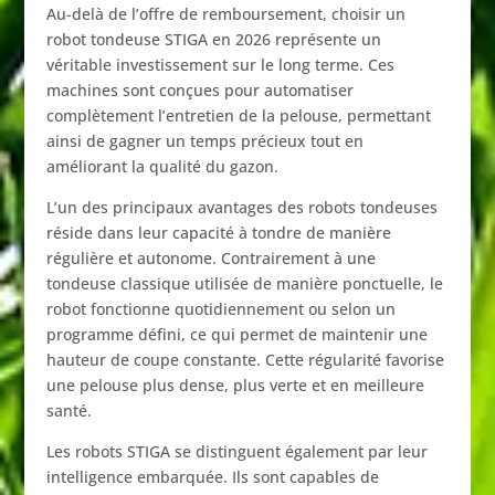
Au-
delà
de
l’offre
de
remboursement,
choisir
un
robot
tondeuse
STIGA
en
2026
représente
un
véritable
investissement
sur
le
long
terme.
Ces
machines
sont
conçues
pour
automatiser
complètement
l’entretien
de
la
pelouse,
permettant
ainsi
de
gagner
un
temps
précieux
tout
en
améliorant
la
qualité
du
gazon.
L’un
des
principaux
avantages
des
robots
tondeuses
réside
dans
leur
capacité
à
tondre
de
manière
régulière
et
autonome.
Contrairement
à
une
tondeuse
classique
utilisée
de
manière
ponctuelle,
le
robot
fonctionne
quotidiennement
ou
selon
un
programme
défini,
ce
qui
permet
de
maintenir
une
hauteur
de
coupe
constante.
Cette
régularité
favorise
une
pelouse
plus
dense,
plus
verte
et
en
meilleure
santé.
Les
robots
STIGA
se
distinguent
également
par
leur
intelligence
embarquée.
Ils
sont
capables
de