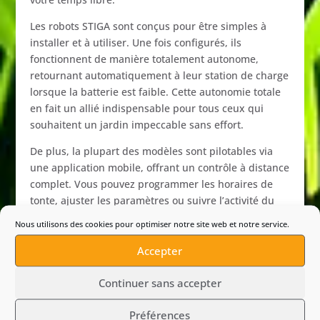
Les
robots
STIGA
sont
conçus
pour
être
simples
à
installer
et
à
utiliser.
Une
fois
configurés,
ils
fonctionnent
de
manière
totalement
autonome,
retournant
automatiquement
à
leur
station
de
charge
lorsque
la
batterie
est
faible.
Cette
autonomie
totale
en
fait
un
allié
indispensable
pour
tous
ceux
qui
souhaitent
un
jardin
impeccable
sans
effort.
De
plus,
la
plupart
des
modèles
sont
pilotables
via
une
application
mobile,
offrant
un
contrôle
à
distance
complet.
Vous
pouvez
programmer
les
horaires
de
tonte,
ajuster
les
paramètres
ou
suivre
l’activité
du
robot
en
temps
réel,
directement
depuis
votre
Nous utilisons des cookies pour optimiser notre site web et notre service.
smartphone.
Accepter
Continuer sans accepter
Comment
choisir
le
robot
tondeuse
Préférences