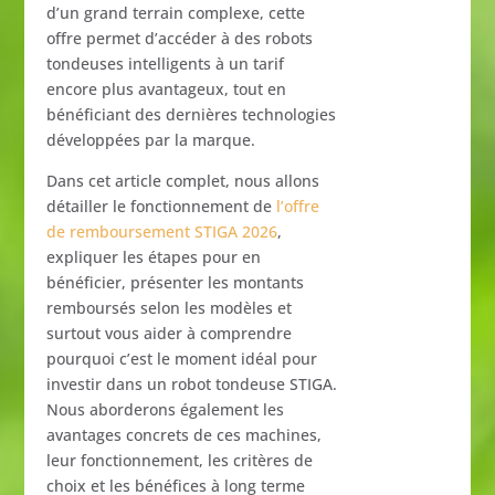
d’un
grand
terrain
complexe,
cette
offre
permet
d’accéder
à
des
robots
tondeuses
intelligents
à
un
tarif
encore
plus
avantageux,
tout
en
bénéficiant
des
dernières
technologies
développées
par
la
marque.
Dans
cet
article
complet,
nous
allons
détailler
le
fonctionnement
de
l’offre
de
remboursement
STIGA
2026
,
expliquer
les
étapes
pour
en
bénéficier,
présenter
les
montants
remboursés
selon
les
modèles
et
surtout
vous
aider
à
comprendre
pourquoi
c’est
le
moment
idéal
pour
investir
dans
un
robot
tondeuse
STIGA.
Nous
aborderons
également
les
avantages
concrets
de
ces
machines,
leur
fonctionnement,
les
critères
de
choix
et
les
bénéfices
à
long
terme