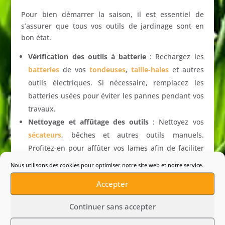
Pour bien démarrer la saison, il est essentiel de
s’assurer que tous vos outils de jardinage sont en
bon état.
Vérification des outils à batterie
: Rechargez les
batteries
de vos
tondeuses
,
taille-haies
et autres
outils électriques. Si nécessaire, remplacez les
batteries usées pour éviter les pannes pendant vos
travaux.
Nettoyage et affûtage des outils
: Nettoyez vos
sécateurs
, bêches et autres outils manuels.
Profitez-en pour affûter vos lames afin de faciliter
la taille et la coupe.
Nous utilisons des cookies pour optimiser notre site web et notre service.
Vérification du système d’arrosage
: Si vous avez
Accepter
un système d’arrosage automatique, vérifiez qu’il
fonctionne correctement et qu’il n’y a pas de fuites
Continuer sans accepter
ou de buses bouchées. Avec l’arrivée de la chaleur,