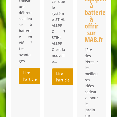
choisir
ce que
e
à
une
le
use
batterie
débrou
systèm
à
ssailleu
e STIHL
ainte
offrir
se à
ALLPR
sur
batteri
O ?
e en
MAB.fr
STIHL
été ?
ALLPR
Les
O est la
Fête
cle
avanta
nouvell
des
ges...
e...
Pères :
les
Lire
Lire
meilleu
l'article
l'article
res
idées
cadeau
x pour
le
jardin
sur