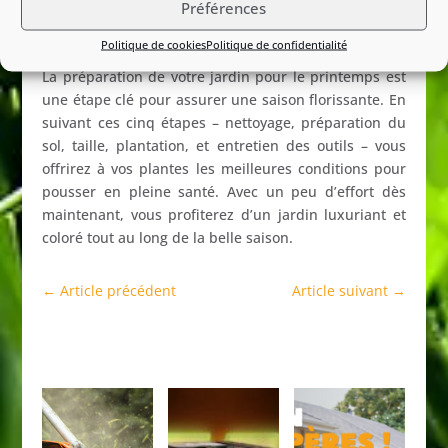
un bon système d’arrosage sera essentiel pour
Préférences
maintenir votre jardin en pleine forme.
Politique de cookies
Politique de confidentialité
La préparation de votre jardin pour le printemps est
une étape clé pour assurer une saison florissante. En
suivant ces cinq étapes – nettoyage, préparation du
sol, taille, plantation, et entretien des outils – vous
offrirez à vos plantes les meilleures conditions pour
pousser en pleine santé. Avec un peu d’effort dès
maintenant, vous profiterez d’un jardin luxuriant et
coloré tout au long de la belle saison.
←
Article précédent
Article suivant
→