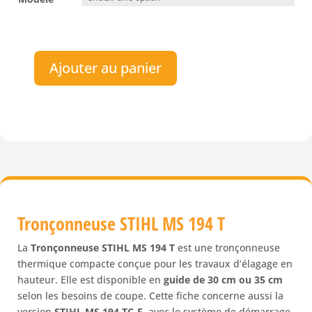
Ajouter au panier
quantité
de
Tronçonneuse
d'élagage
thermique
STIHL
MS
194
T
Tronçonneuse STIHL MS 194 T
La
Tronçonneuse STIHL MS 194 T
est une tronçonneuse
thermique compacte conçue pour les travaux d’élagage en
hauteur. Elle est disponible en
guide de 30 cm ou 35 cm
selon les besoins de coupe. Cette fiche concerne aussi la
version
STIHL MS 194 TC-E
, avec le système de démarrage