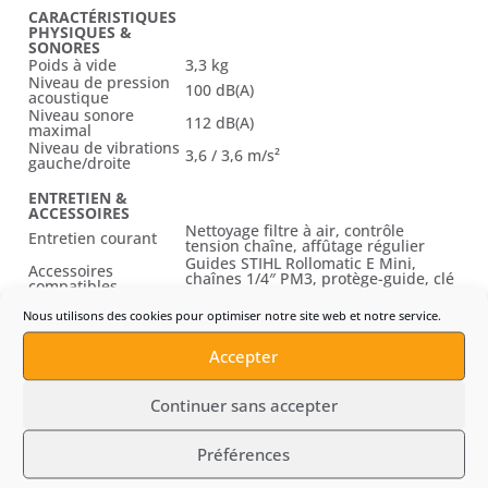
CARACTÉRISTIQUES
PHYSIQUES &
SONORES
Poids à vide
3,3 kg
Niveau de pression
100 dB(A)
acoustique
Niveau sonore
112 dB(A)
maximal
Niveau de vibrations
3,6 / 3,6 m/s²
gauche/droite
ENTRETIEN &
ACCESSOIRES
Nettoyage filtre à air, contrôle
Entretien courant
tension chaîne, affûtage régulier
Guides STIHL Rollomatic E Mini,
Accessoires
chaînes 1/4″ PM3, protège-guide, clé
compatibles
de service
Guide-chaîne, chaîne, protège-guide,
Nous utilisons des cookies pour optimiser notre site web et notre service.
Équipements inclus
clé de service
Applications
Taille d’entretien, démontage léger,
Accepter
principales
travaux arboricoles techniques
Continuer sans accepter
Préférences