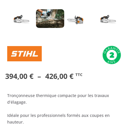
Plage
394,00
€
–
426,00
€
TTC
de
prix :
Tronçonneuse thermique compacte pour les travaux
394,00 €
d’élagage.
à
Idéale pour les professionnels formés aux coupes en
426,00 €
hauteur.