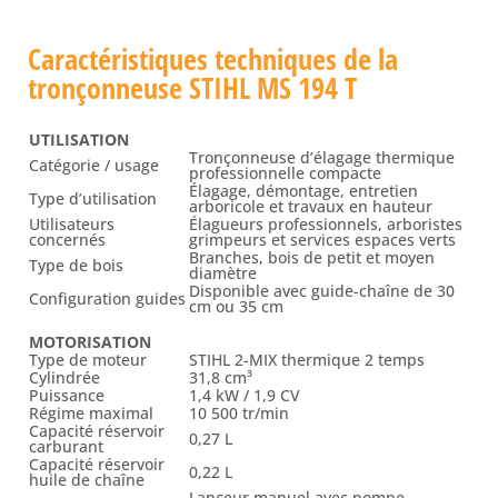
Caractéristiques techniques de la
tronçonneuse STIHL MS 194 T
UTILISATION
Tronçonneuse d’élagage thermique
Catégorie / usage
professionnelle compacte
Élagage, démontage, entretien
Type d’utilisation
arboricole et travaux en hauteur
Utilisateurs
Élagueurs professionnels, arboristes
concernés
grimpeurs et services espaces verts
Branches, bois de petit et moyen
Type de bois
diamètre
Disponible avec guide-chaîne de 30
Configuration guides
cm ou 35 cm
MOTORISATION
Type de moteur
STIHL 2-MIX thermique 2 temps
Cylindrée
31,8 cm³
Puissance
1,4 kW / 1,9 CV
Régime maximal
10 500 tr/min
Capacité réservoir
0,27 L
carburant
Capacité réservoir
0,22 L
huile de chaîne
Lanceur manuel avec pompe