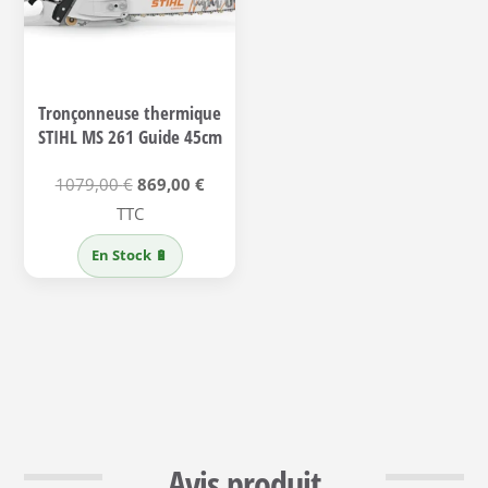
Tronçonneuse thermique
STIHL MS 261 Guide 45cm
Le
Le
1079,00
€
869,00
€
prix
prix
TTC
initial
actuel
En Stock 🔋
était :
est :
1079,00 €.
869,00 €.
Avis produit