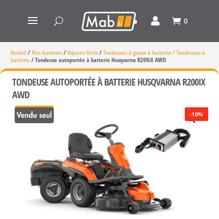
0
Accueil
/
Nos Gammes
/
Espaces Verts
/
Tondeuses à gazon à batterie / Tondeuses à
batterie
/
Tondeuse autoportée à batterie Husqvarna R200iX AWD
TONDEUSE AUTOPORTÉE À BATTERIE HUSQVARNA R200IX
AWD
-10%