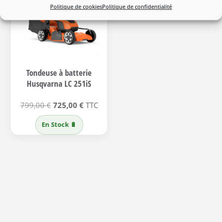
Politique de cookies
Politique de confidentialité
Tondeuse à batterie
Husqvarna LC 251iS
Le
Le
799,00
€
725,00
€
TTC
prix
prix
En Stock 🔋
initial
actuel
était :
est :
799,00 €.
725,00 €.