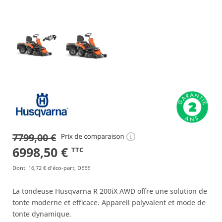
7799,00
€
Le
Le
6998,50
€
TTC
prix
prix
Dont
:
16,72 €
d'éco-part, DEEE
initial
actuel
La tondeuse Husqvarna R 200iX AWD offre une solution de
était :
est :
tonte moderne et efficace. Appareil polyvalent et mode de
7799,00 €.
6998,50 €.
tonte dynamique.