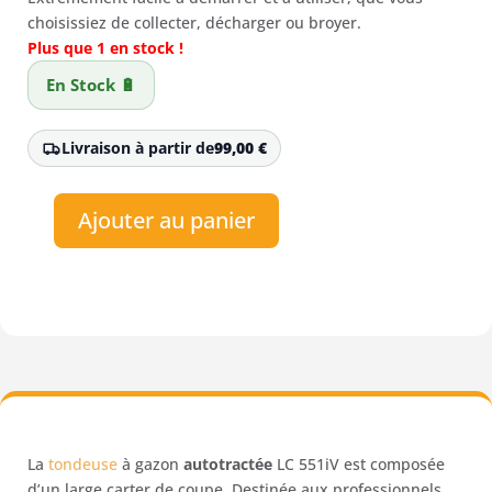
était :
est :
choisissiez de collecter, décharger ou broyer.
1599,00 €.
1378,00 €.
Plus que 1 en stock !
En Stock 🔋
Livraison à partir de
99,00
€
Ajouter au panier
quantité
de
Tondeuse
à
batterie
Husqvarna
LC
551iV
La
tondeuse
à gazon
autotractée
LC 551iV est composée
d’un large carter de coupe. Destinée aux professionnels,