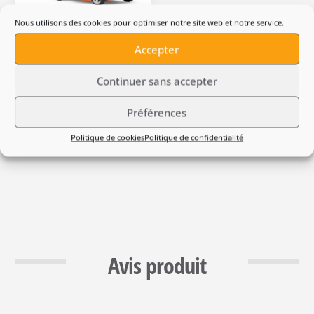
Nous utilisons des cookies pour optimiser notre site web et notre service.
Tondeuse à batterie
Accepter
Husqvarna LC 251iS
Continuer sans accepter
Le
Le
799,00
€
725,00
€
TTC
prix
prix
Préférences
En Stock 🔋
initial
actuel
Politique de cookies
Politique de confidentialité
était :
est :
799,00 €.
725,00 €.
Avis produit