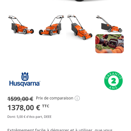
1599,00
€
Le
Le
1378,00
€
TTC
prix
prix
Dont
:
5,00 €
d'éco-part, DEEE
initial
actuel
Extrêmement facile à démarrer et à utiliser, que vous