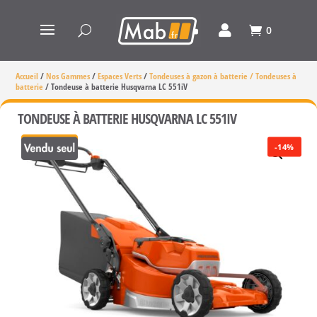
0
Accueil
/
Nos Gammes
/
Espaces Verts
/
Tondeuses à gazon à batterie / Tondeuses à
batterie
/
Tondeuse à batterie Husqvarna LC 551iV
TONDEUSE À BATTERIE HUSQVARNA LC 551IV
-14%