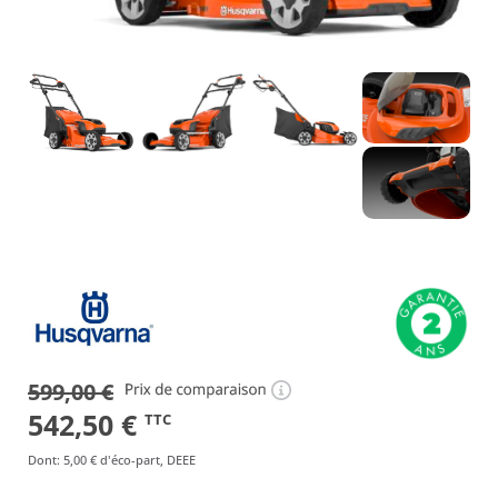
599,00
€
Le
Le
542,50
€
TTC
prix
prix
Dont
:
5,00 €
d'éco-part, DEEE
initial
actuel