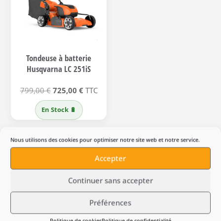
Tondeuse à batterie
Husqvarna LC 251iS
Le
Le
799,00
€
725,00
€
TTC
prix
prix
En Stock 🔋
initial
actuel
était :
est :
Nous utilisons des cookies pour optimiser notre site web et notre service.
799,00 €.
725,00 €.
Accepter
Continuer sans accepter
Préférences
Avis produit
Politique de cookies
Politique de confidentialité