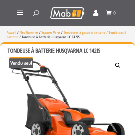
0
Accueil
/
Nos Gammes
/
Espaces Verts
/
Tondeuses à gazon à batterie / Tondeuses à
batterie
/
Tondeuse à batterie Husqvarna LC 142iS
TONDEUSE À BATTERIE HUSQVARNA LC 142IS