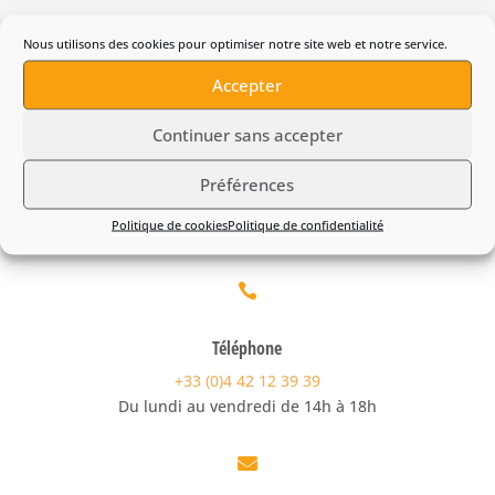
Tête taille-haies pour Combi
Nous utilisons des cookies pour optimiser notre site web et notre service.
Husqvarna HA200
Accepter
Continuer sans accepter
Préférences
Politique de cookies
Politique de confidentialité

Téléphone
+33 (0)4 42 12 39 39
Du lundi au vendredi de 14h à 18h
