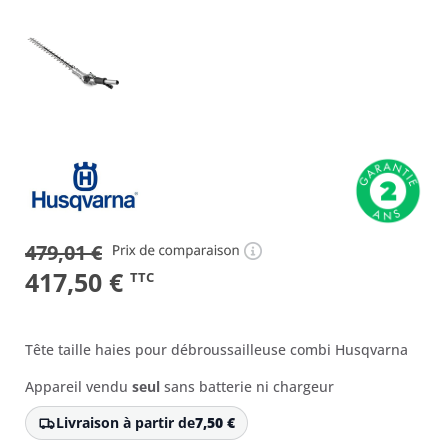
479,01
€
Le
Le
417,50
€
TTC
prix
prix
initial
actuel
Tête taille haies pour débroussailleuse combi Husqvarna
était :
est :
Appareil vendu
seul
sans batterie ni chargeur
479,01 €.
417,50 €.
Livraison à partir de
7,50
€