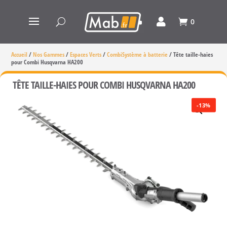
0
Accueil
/
Nos Gammes
/
Espaces Verts
/
CombiSystème à batterie
/
Tête taille-haies
pour Combi Husqvarna HA200
TÊTE TAILLE-HAIES POUR COMBI HUSQVARNA HA200
-13%