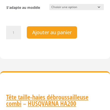
S'adapte au modèle
quantité
Ajouter au panier
de
Tête
taille-
haies
pour
Combi
Husqvarna
HA200
Tête taille-haies débroussailleuse
combi
–
HUSQVARNA HA200