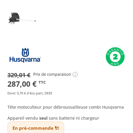
329,01
€
Le
Le
287,00
€
TTC
prix
prix
Dont
:
0,70 €
d'éco-part, DEEE
initial
actuel
Tête motoculteur pour débroussailleuse combi Husqvarna
était :
est :
Appareil vendu
seul
sans batterie ni chargeur
329,01 €.
287,00 €.
En pré-commande 🔌