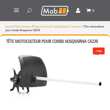
0
Accueil
/
Nos Gammes
/
Espaces Verts
/
CombiSystème à batterie
/
Tête motoculteur
pour Combi Husqvarna CA230
TÊTE MOTOCULTEUR POUR COMBI HUSQVARNA CA230
-13%