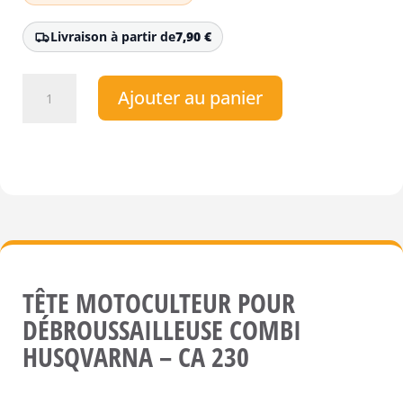
Livraison à partir de
7,90
€
quantité
Ajouter au panier
de
Tête
motoculteur
pour
Combi
Husqvarna
CA230
TÊTE MOTOCULTEUR POUR
DÉBROUSSAILLEUSE COMBI
HUSQVARNA – CA 230