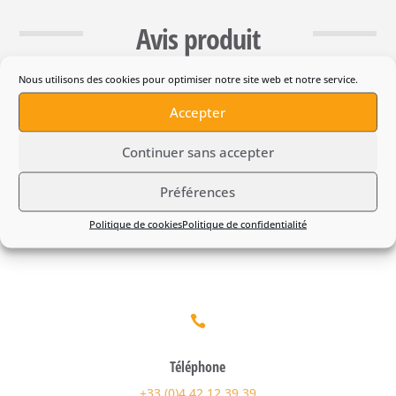
Avis produit
Nous utilisons des cookies pour optimiser notre site web et notre service.
Tête motoculteur pour Combi
Accepter
Husqvarna CA230
Continuer sans accepter
Préférences
Politique de cookies
Politique de confidentialité

Téléphone
+33 (0)4 42 12 39 39