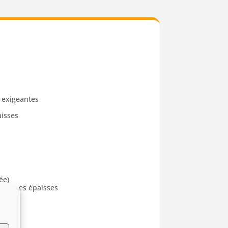
 exigeantes
aisses
ée)
branches épaisses