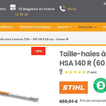
M
perts
10 Magasins en France
04 42
12 39 39
uffleurs
Matériel thermique
Autres
Marques
O
aille-haies à batterie STIHL – HSA 140 R (60 cm) – Gamme AP
-18%
Taille-haies à
HSA 140 R (6
659,01
€