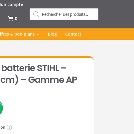
on compte
Recherche
de
produits
0
ffres & bon plans
Blog
Contact
 batterie STIHL –
0 cm) – Gamme AP
(1 avis)