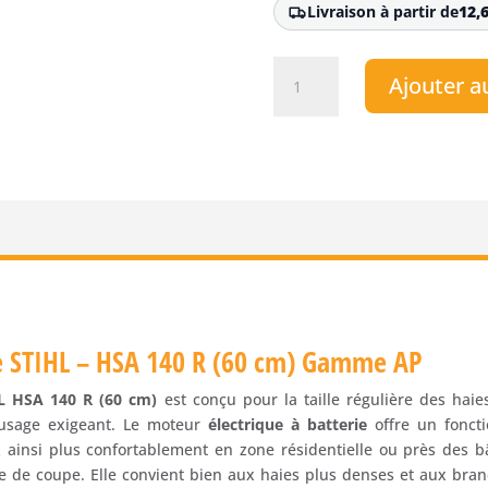
Livraison à partir de
12,
quantité
Ajouter a
de
Taille-
haies
à
batterie
STIHL
-
HSA
140
R
(60
rie STIHL – HSA 140 R (60 cm) Gamme AP
cm)
–
IHL HSA 140 R (60 cm)
est conçu pour la taille régulière des haies
Gamme
usage exigeant. Le moteur
électrique à batterie
offre un foncti
AP
z ainsi plus confortablement en zone résidentielle ou près des 
ce de coupe. Elle convient bien aux haies plus denses et aux bra