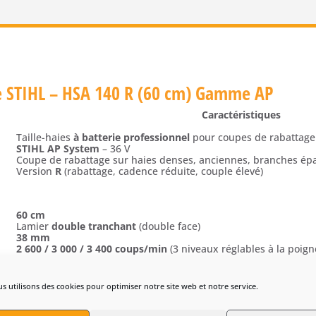
rie STIHL – HSA 140 R (60 cm) Gamme AP
Caractéristiques
Taille-haies
à batterie professionnel
pour coupes de rabattage
STIHL AP System
– 36 V
Coupe de rabattage sur haies denses, anciennes, branches ép
Version
R
(rabattage, cadence réduite, couple élevé)
60 cm
Lamier
double tranchant
(double face)
38 mm
2 600 / 3 000 / 3 400 coups/min
(3 niveaux réglables à la poign
Coupe de rabattage puissante à vitesse réduite, adaptée aux 
s utilisons des cookies pour optimiser notre site web et notre service.
36 V
0,46 kW
(puissance mécanique)