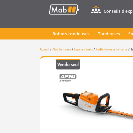
Conseils d'ex
Robots tondeuses
Tondeuses
So
Accueil
/
Nos Gammes
/
Espaces Verts
/
Taille-haies à batterie
/
T