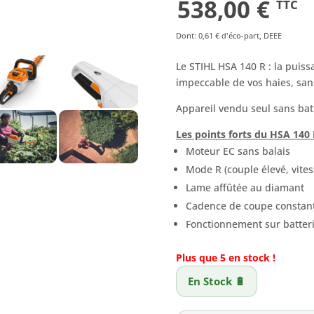
Le
Le
538,00
€
TTC
prix
pri
Dont
:
0,61 €
d'éco-part, DEEE
initial
act
Le STIHL HSA 140 R : la puiss
impeccable de vos haies, san
était :
est 
Appareil vendu seul sans bat
659,01 €.
538,
Les points forts du HSA 140 
Moteur EC sans balais
Mode R (couple élevé, vites
Lame affûtée au diamant
Cadence de coupe constant
Fonctionnement sur batteri
Plus que 5 en stock !
En Stock 🔋