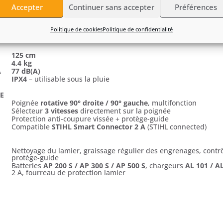
AP 200 S
Accepter
Continuer sans accepter
Préférences
Jusqu’à
150 min
Jusqu’à
245 min
Jusqu’à
290 min
Politique de cookies
Politique de confidentialité
125 cm
4,4 kg
A
77 dB(A)
IPX4
– utilisable sous la pluie
E
Poignée
rotative 90° droite / 90° gauche
, multifonction
Sélecteur
3 vitesses
directement sur la poignée
Protection anti-coupure vissée + protège-guide
Compatible
STIHL Smart Connector 2 A
(STIHL connected)
Nettoyage du lamier, graissage régulier des engrenages, contrô
protège-guide
Batteries
AP 200 S / AP 300 S / AP 500 S
, chargeurs
AL 101 / A
2 A, fourreau de protection lamier