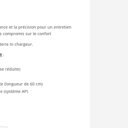
x
uel
ance et la précision pour un entretien
s compromis sur le confort
:
terie ni chargeur.
00 €.
R
:
se réduite)
e (longueur de 60 cm)
e (système AP)