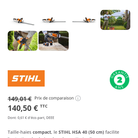
149,01
€
Le
Le
140,50
€
TTC
prix
prix
Dont
:
0,61 €
d'éco-part, DEEE
initial
actuel
Taille-haies
compact
, le
STIHL HSA 40 (50 cm)
facilite
était :
est :