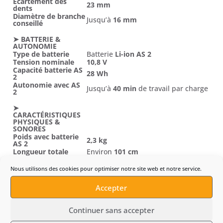
Écartement des
23 mm
dents
Diamètre de branche
Jusqu’à
16 mm
conseillé
➤ BATTERIE &
AUTONOMIE
Type de batterie
Batterie
Li-ion AS 2
Tension nominale
10,8 V
Capacité batterie AS
28 Wh
2
Autonomie avec AS
Jusqu’à
40 min
de travail par charge
2
➤
CARACTÉRISTIQUES
PHYSIQUES &
SONORES
Poids avec batterie
2,3 kg
AS 2
Longueur totale
Environ
101 cm
Niveau de pression
80 dB(A)
sonore LpA
Nous utilisons des cookies pour optimiser notre site web et notre service.
Niveau de puissance
90 dB(A)
sonore LwA
Accepter
Vibrations gauche /
Environ
1,5 / 1,5 m/s²
droite
Continuer sans accepter
➤ ÉQUIPEMENTS &
ERGONOMIE