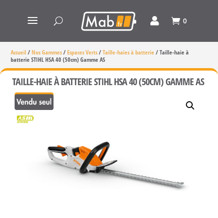
0
Accueil
/
Nos Gammes
/
Espaces Verts
/
Taille-haies à batterie
/
Taille-haie à
batterie STIHL HSA 40 (50cm) Gamme AS
TAILLE-HAIE À BATTERIE STIHL HSA 40 (50CM) GAMME AS