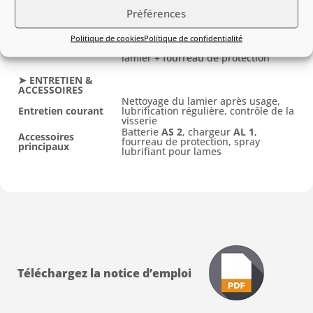
Poignée avant fermée, poignée
Poignée
Préférences
arrière avec interrupteur de sécurité
Équipement de
Lames découpées au laser, affûtées
coupe
au diamant
Politique de cookies
Politique de confidentialité
Butée de protection en bout de
Protection du lamier
lamier + fourreau de protection
➤ ENTRETIEN &
ACCESSOIRES
Nettoyage du lamier après usage,
Entretien courant
lubrification régulière, contrôle de la
visserie
Batterie
AS 2
, chargeur
AL 1
,
Accessoires
fourreau de protection, spray
principaux
lubrifiant pour lames
Téléchargez la notice d’emploi