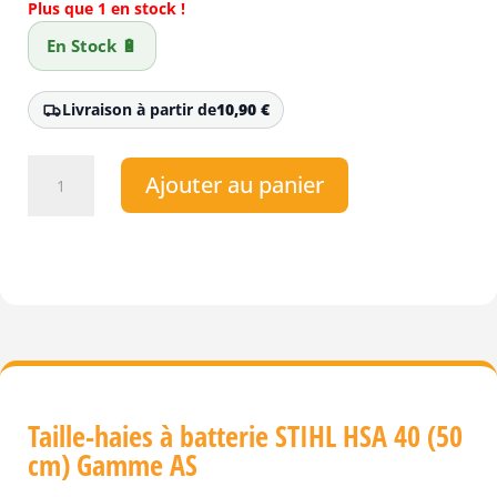
Plus que 1 en stock !
En Stock 🔋
Livraison à partir de
10,90
€
quantité
Ajouter au panier
de
Taille-
haie
à
batterie
STIHL
HSA
40
(50cm)
Gamme
Taille-haies à batterie STIHL HSA 40 (50
AS
cm) Gamme AS