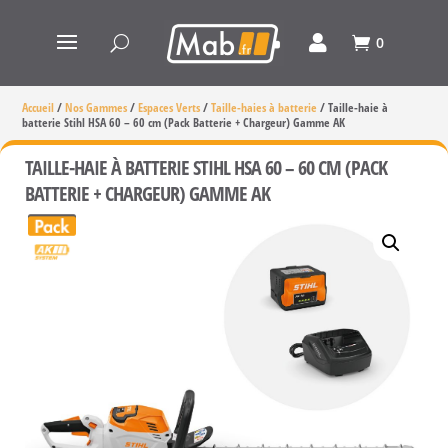
0
Accueil
/
Nos Gammes
/
Espaces Verts
/
Taille-haies à batterie
/
Taille-haie à
batterie Stihl HSA 60 – 60 cm (Pack Batterie + Chargeur) Gamme AK
TAILLE-HAIE À BATTERIE STIHL HSA 60 – 60 CM (PACK
BATTERIE + CHARGEUR) GAMME AK