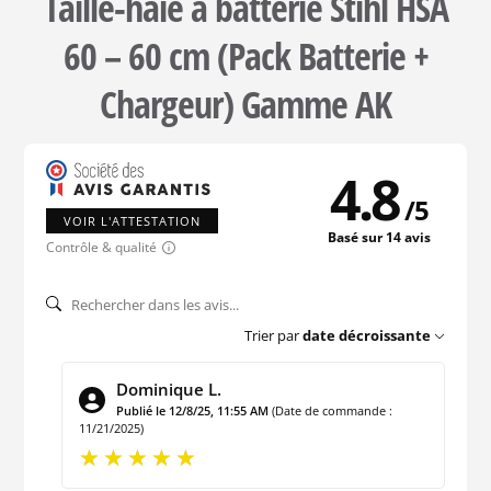
Taille-haie à batterie Stihl HSA
60 – 60 cm (Pack Batterie +
Chargeur) Gamme AK
4.8
/
5
VOIR L'ATTESTATION
Basé sur 14 avis
Contrôle & qualité
Trier par
date décroissante
Dominique L.
Publié le 12/8/25, 11:55 AM
(Date de commande :
11/21/2025)