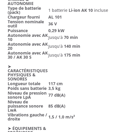
AUTONOMIE
Type de batterie
1 batterie
Li-ion AK 10
incluse
(pack)
Chargeur fourni
AL 101
Tension nominale
36 V
outil
Puissance
0,29 kW
Autonomie avec AK
Jusqu’à
70 min
10
Autonomie avec AK
Jusqu’à
140 min
20
Autonomie avec AK
Jusqu’à
175 min
30 / AK 30 S
➤
CARACTÉRISTIQUES
PHYSIQUES &
SONORES
Longueur totale
117 cm
Poids sans batterie
3,5 kg
Niveau de pression
77 dB(A)
sonore LpA
Niveau de
puissance sonore
85 dB(A)
LwA
Vibrations gauche /
1,5 / 1,0 m/s²
droite
➤ ÉQUIPEMENTS &