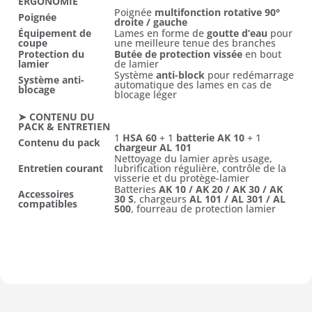
ERGONOMIE
Poignée
multifonction rotative 90°
Poignée
droite / gauche
Équipement de
Lames en forme de
goutte d’eau
pour
coupe
une meilleure tenue des branches
Protection du
Butée de protection vissée
en bout
lamier
de lamier
Système
anti-block
pour redémarrage
Système anti-
automatique des lames en cas de
blocage
blocage léger
➤ CONTENU DU
PACK & ENTRETIEN
1
HSA 60
+ 1
batterie AK 10
+ 1
Contenu du pack
chargeur AL 101
Nettoyage du lamier après usage,
Entretien courant
lubrification régulière, contrôle de la
visserie et du protège-lamier
Batteries
AK 10 / AK 20 / AK 30 / AK
Accessoires
30 S
, chargeurs
AL 101 / AL 301 / AL
compatibles
500
, fourreau de protection lamier