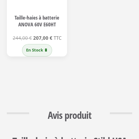
Taille-haies à batterie
ANOVA 60V E60HT
Le
Le
244,00
€
207,00
€
TTC
prix
prix
En Stock 🔋
initial
actuel
était :
est :
244,00 €.
207,00 €.
Avis produit