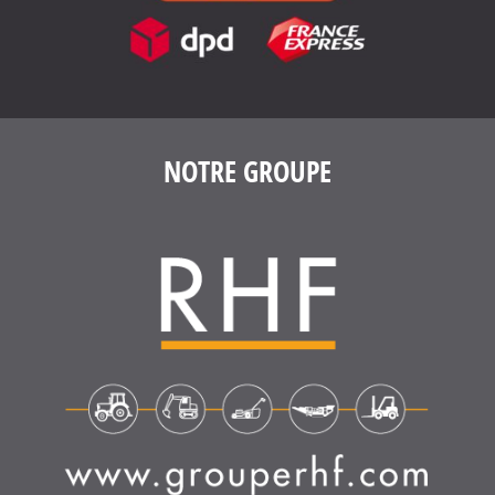
NOTRE GROUPE
4.6
/
5
(1639 avis)