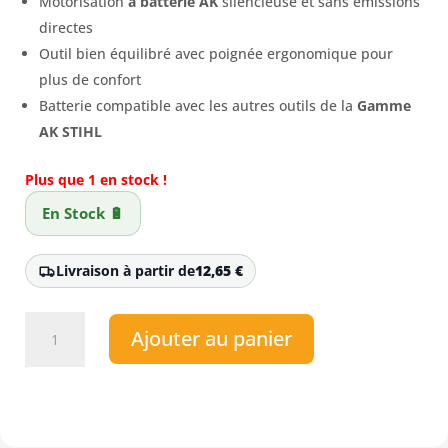
Motorisation
à batterie AK
silencieuse et sans émissions
directes
Outil bien équilibré avec poignée ergonomique pour
plus de confort
Batterie compatible avec les autres outils de la
Gamme
AK STIHL
Plus que 1 en stock !
En Stock 🔋
Livraison à partir de
12,65
€
quantité
Ajouter au panier
de
Taille-
haie
à
batterie