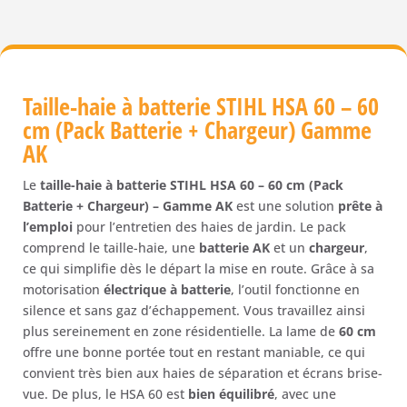
Stihl
HSA
60
-
60
Taille-haie à batterie STIHL HSA 60 – 60
cm
cm (Pack Batterie + Chargeur) Gamme
(Pack
AK
Batterie
+
Le
taille-haie à batterie STIHL HSA 60 – 60 cm (Pack
Chargeur)
Batterie + Chargeur) – Gamme AK
est une solution
prête à
Gamme
l’emploi
pour l’entretien des haies de jardin. Le pack
AK
comprend le taille-haie, une
batterie AK
et un
chargeur
,
ce qui simplifie dès le départ la mise en route. Grâce à sa
motorisation
électrique à batterie
, l’outil fonctionne en
silence et sans gaz d’échappement. Vous travaillez ainsi
plus sereinement en zone résidentielle. La lame de
60 cm
offre une bonne portée tout en restant maniable, ce qui
convient très bien aux haies de séparation et écrans brise-
vue. De plus, le HSA 60 est
bien équilibré
, avec une