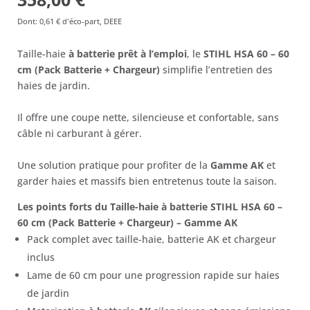
prix
prix
Dont
:
0,61 €
d'éco-part, DEEE
initial
actuel
Taille-haie
à batterie prêt à l’emploi
, le
STIHL HSA 60 – 60
était :
est :
cm (Pack Batterie + Chargeur)
simplifie l’entretien des
379,00 €.
358,00 €.
haies de jardin.
Il offre une coupe nette, silencieuse et confortable, sans
câble ni carburant à gérer.
Une solution pratique pour profiter de la
Gamme AK
et
garder haies et massifs bien entretenus toute la saison.
Les points forts du Taille-haie à batterie STIHL HSA 60 –
60 cm (Pack Batterie + Chargeur) – Gamme AK
Pack complet avec taille-haie, batterie AK et chargeur
inclus
Lame de 60 cm pour une progression rapide sur haies
de jardin