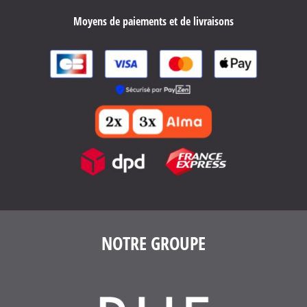
Moyens de paiements et de livraisons
4.6
/
5
(1639 avis)
NOTRE GROUPE