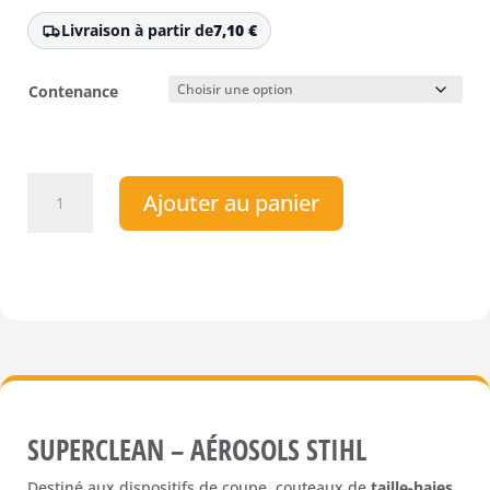
Livraison à partir de
7,10
€
Contenance
quantité
Ajouter au panier
de
Superclean
-
Aérosols
STIHL
SUPERCLEAN – AÉROSOLS STIHL
Destiné aux dispositifs de coupe, couteaux de
taille-haies,