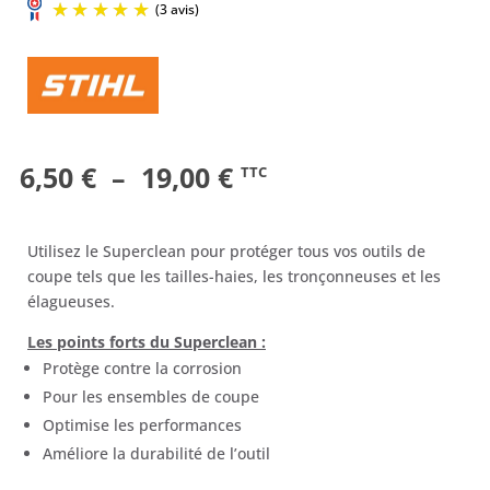
Plage
6,50
€
–
19,00
€
TTC
(3 avis)
de
prix :
Utilisez le Superclean pour protéger tous vos outils de
6,50 €
coupe tels que les tailles-haies, les tronçonneuses et les
élagueuses.
à
Les points forts du Superclean :
19,00 €
Protège contre la corrosion
Pour les ensembles de coupe
Optimise les performances
Améliore la durabilité de l’outil