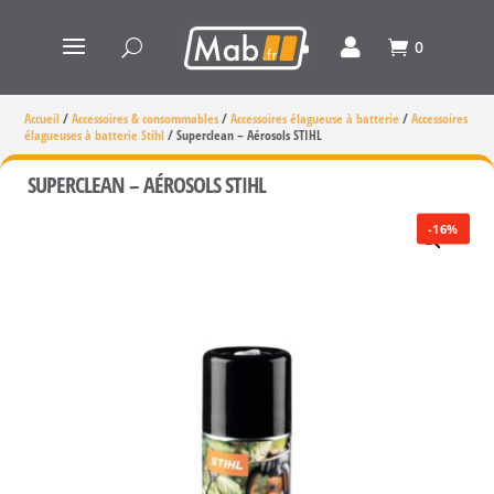
0
Accueil
/
Accessoires & consommables
/
Accessoires élagueuse à batterie
/
Accessoires
élagueuses à batterie Stihl
/
Superclean – Aérosols STIHL
SUPERCLEAN – AÉROSOLS STIHL
-16%