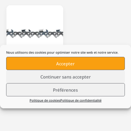
Nous utilisons des cookies pour optimiser notre site web et notre service.
Accepter
Chaîne STIHL Rapid Super
(RS) .325″ 1,6 mm
Continuer sans accepter
Plage
28,30
€
–
31,90
€
TTC
Préférences
de
En Stock 🔋
Politique de cookies
Politique de confidentialité
prix :
28,30 €
à
31,90 €