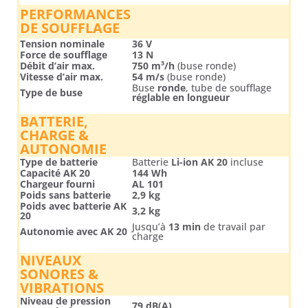
PERFORMANCES
DE SOUFFLAGE
Tension nominale
36 V
Force de soufflage
13 N
Débit d’air max.
750 m³/h
(buse ronde)
Vitesse d’air max.
54 m/s
(buse ronde)
Buse
ronde
, tube de soufflage
Type de buse
réglable en longueur
BATTERIE,
CHARGE &
AUTONOMIE
Type de batterie
Batterie
Li-ion AK 20
incluse
Capacité AK 20
144 Wh
Chargeur fourni
AL 101
Poids sans batterie
2,9 kg
Poids avec batterie AK
3,2 kg
20
Jusqu’à
13 min
de travail par
Autonomie avec AK 20
charge
NIVEAUX
SONORES &
VIBRATIONS
Niveau de pression
79 dB(A)