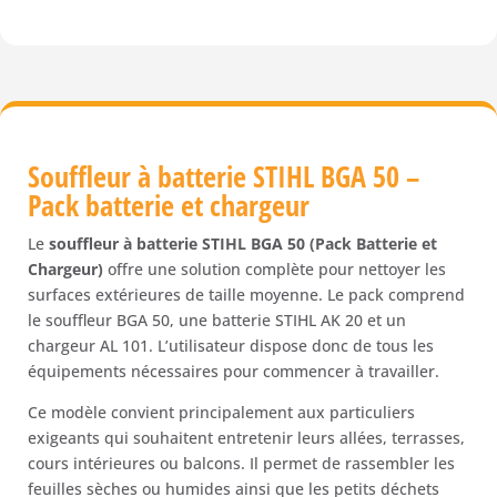
batterie
Stihl
BGA
50
(Pack
Batterie
et
Souffleur à batterie STIHL BGA 50 –
Chargeur)
Pack batterie et chargeur
Gamme
AK
Le
souffleur à batterie STIHL BGA 50 (Pack Batterie et
Chargeur)
offre une solution complète pour nettoyer les
surfaces extérieures de taille moyenne. Le pack comprend
le souffleur BGA 50, une batterie STIHL AK 20 et un
chargeur AL 101. L’utilisateur dispose donc de tous les
équipements nécessaires pour commencer à travailler.
Ce modèle convient principalement aux particuliers
exigeants qui souhaitent entretenir leurs allées, terrasses,
cours intérieures ou balcons. Il permet de rassembler les
feuilles sèches ou humides ainsi que les petits déchets