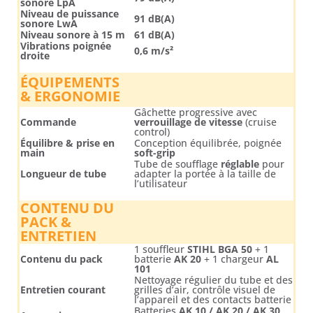
sonore LpA
Niveau de puissance
91 dB(A)
sonore LwA
Niveau sonore à 15 m
61 dB(A)
Vibrations poignée
0,6 m/s²
droite
ÉQUIPEMENTS
& ERGONOMIE
Gâchette progressive avec
Commande
verrouillage de vitesse
(cruise
control)
Équilibre & prise en
Conception équilibrée, poignée
main
soft-grip
Tube de soufflage
réglable
pour
Longueur de tube
adapter la portée à la taille de
l’utilisateur
CONTENU DU
PACK &
ENTRETIEN
1 souffleur
STIHL BGA 50
+ 1
Contenu du pack
batterie
AK 20
+ 1 chargeur
AL
101
Nettoyage régulier du tube et des
Entretien courant
grilles d’air, contrôle visuel de
l’appareil et des contacts batterie
Batteries
AK 10 / AK 20 / AK 30
,