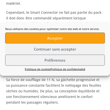
matériel.
Cependant, le Smart Connector ne fait pas partie du pack.
Il doit donc être commandé séparément lorsque
l’utilisateur souhaite profiter de cette fonctionnalité.
Nous utilisons des cookies pour optimiser notre site web et notre service.
Un pack complet pour entretenir le
jardin
Accepter
Le
souffleur à batterie STIHL BGA 50 (Pack Batterie et
Continuer sans accepter
Chargeur)
réunit un appareil puissant, une batterie
adaptée et un chargeur compatible. Il permet donc de
Préférences
commencer immédiatement les travaux sans prévoir
Politique de cookies
Politique de confidentialité
d’achat complémentaire.
Sa force de soufflage de 11 N, sa gâchette progressive et
sa puissance constante facilitent le nettoyage des feuilles
sèches ou humides. De plus, sa conception équilibrée et
son fonctionnement silencieux améliorent le confort
pendant les passages réguliers.