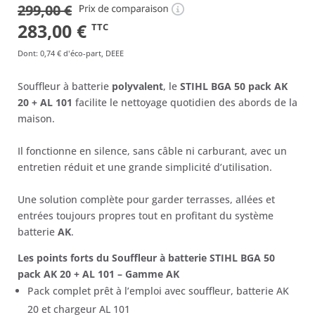
299,00
€
(2 avis)
Le
Le
283,00
€
TTC
prix
prix
Dont
:
0,74 €
d'éco-part, DEEE
initial
actuel
Souffleur à batterie
polyvalent
, le
STIHL BGA 50 pack AK
était :
est :
20 + AL 101
facilite le nettoyage quotidien des abords de la
299,00 €.
283,00 €.
maison.
Il fonctionne en silence, sans câble ni carburant, avec un
entretien réduit et une grande simplicité d’utilisation.
Une solution complète pour garder terrasses, allées et
entrées toujours propres tout en profitant du système
batterie
AK
.
Les points forts du Souffleur à batterie STIHL BGA 50
pack AK 20 + AL 101 – Gamme AK
Pack complet prêt à l’emploi avec souffleur, batterie AK
20 et chargeur AL 101