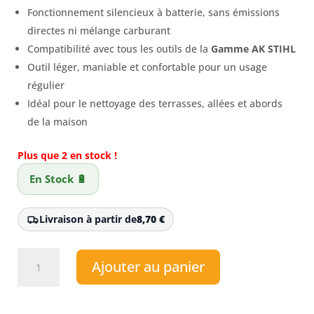
Fonctionnement silencieux à batterie, sans émissions
directes ni mélange carburant
Compatibilité avec tous les outils de la
Gamme AK STIHL
Outil léger, maniable et confortable pour un usage
régulier
Idéal pour le nettoyage des terrasses, allées et abords
de la maison
Plus que 2 en stock !
En Stock 🔋
Livraison à partir de
8,70
€
quantité
Ajouter au panier
de
Souffleur
à