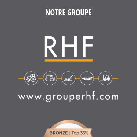
NOTRE GROUPE
4.6
/
5
(1635 avis)