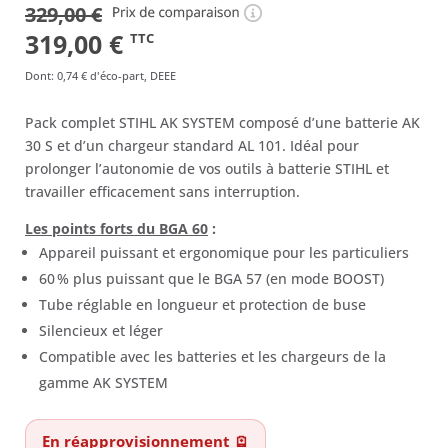
329,00
€
(55 avis)
Le
Le
319,00
€
TTC
prix
prix
Dont
:
0,74 €
d'éco-part, DEEE
initial
actuel
Pack complet STIHL AK SYSTEM composé d’une batterie AK
était :
est :
30 S et d’un chargeur standard AL 101. Idéal pour
329,00 €.
319,00 €.
prolonger l’autonomie de vos outils à batterie STIHL et
travailler efficacement sans interruption.
Les points forts du BGA 60
:
Appareil puissant et ergonomique pour les particuliers
60 % plus puissant que le BGA 57 (en mode BOOST)
Tube réglable en longueur et protection de buse
Silencieux et léger
Compatible avec les batteries et les chargeurs de la
gamme AK SYSTEM
En réapprovisionnement 🪫