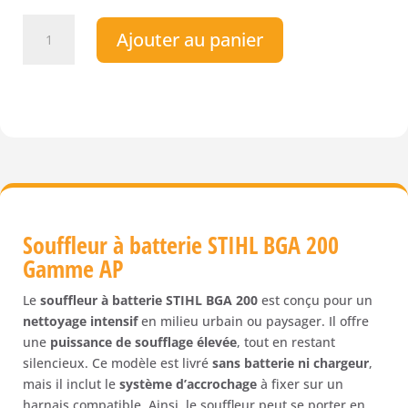
quantité
Ajouter au panier
de
Souffleur
à
batterie
STIHL
BGA
200
(produit
avec
système
Souffleur à batterie STIHL BGA 200
d'accrochage
Gamme AP
à
poser
Le
souffleur à batterie STIHL BGA 200
est conçu pour un
sur
nettoyage intensif
en milieu urbain ou paysager. Il offre
le
une
puissance de soufflage élevée
, tout en restant
harnais,
silencieux. Ce modèle est livré
sans batterie ni chargeur
,
sans
mais il inclut le
système d’accrochage
à fixer sur un
batterie)
harnais compatible. Ainsi, le souffleur peut se porter en