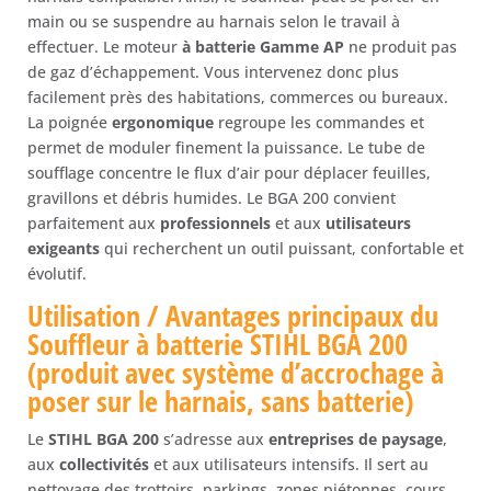
Gamme
main ou se suspendre au harnais selon le travail à
AP
effectuer. Le moteur
à batterie Gamme AP
ne produit pas
de gaz d’échappement. Vous intervenez donc plus
facilement près des habitations, commerces ou bureaux.
La poignée
ergonomique
regroupe les commandes et
permet de moduler finement la puissance. Le tube de
soufflage concentre le flux d’air pour déplacer feuilles,
gravillons et débris humides. Le BGA 200 convient
parfaitement aux
professionnels
et aux
utilisateurs
exigeants
qui recherchent un outil puissant, confortable et
évolutif.
Utilisation / Avantages principaux du
Souffleur à batterie STIHL BGA 200
(produit avec système d’accrochage à
poser sur le harnais, sans batterie)
Le
STIHL BGA 200
s’adresse aux
entreprises de paysage
,
aux
collectivités
et aux utilisateurs intensifs. Il sert au
nettoyage des trottoirs, parkings, zones piétonnes, cours