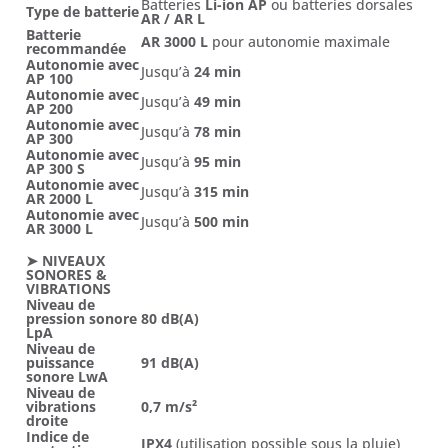
Batteries
Li-ion AP
ou batteries dorsales
Type de batterie
AR / AR L
Batterie
AR 3000 L
pour autonomie maximale
recommandée
Autonomie avec
Jusqu’à
24 min
AP 100
Autonomie avec
Jusqu’à
49 min
AP 200
Autonomie avec
Jusqu’à
78 min
AP 300
Autonomie avec
Jusqu’à
95 min
AP 300 S
Autonomie avec
Jusqu’à
315 min
AR 2000 L
Autonomie avec
Jusqu’à
500 min
AR 3000 L
➤ NIVEAUX
SONORES &
VIBRATIONS
Niveau de
pression sonore
80 dB(A)
LpA
Niveau de
puissance
91 dB(A)
sonore LwA
Niveau de
vibrations
0,7 m/s²
droite
Indice de
IPX4
(utilisation possible sous la pluie)