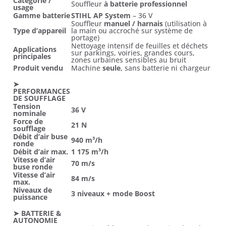
Catégorie /
Souffleur
à batterie professionnel
usage
Gamme batterie
STIHL AP System
– 36 V
Souffleur
manuel / harnais
(utilisation à
Type d’appareil
la main ou accroché sur système de
portage)
Nettoyage intensif de feuilles et déchets
Applications
sur parkings, voiries, grandes cours,
principales
zones urbaines sensibles au bruit
Produit vendu
Machine
seule
, sans batterie ni chargeur
➤
PERFORMANCES
DE SOUFFLAGE
Tension
36 V
nominale
Force de
21 N
soufflage
Débit d’air buse
940 m³/h
ronde
Débit d’air max.
1 175 m³/h
Vitesse d’air
70 m/s
buse ronde
Vitesse d’air
84 m/s
max.
Niveaux de
3 niveaux + mode Boost
puissance
➤ BATTERIE &
AUTONOMIE