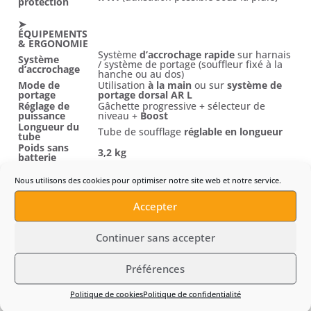
protection
➤
ÉQUIPEMENTS
& ERGONOMIE
Système
d’accrochage rapide
sur harnais
Système
/ système de portage (souffleur fixé à la
d’accrochage
hanche ou au dos)
Mode de
Utilisation
à la main
ou sur
système de
portage
portage dorsal AR L
Réglage de
Gâchette progressive + sélecteur de
puissance
niveau +
Boost
Longueur du
Tube de soufflage
réglable en longueur
tube
Poids sans
3,2 kg
batterie
➤ ENTRETIEN &
Nous utilisons des cookies pour optimiser notre site web et notre service.
ACCESSOIRES
Nettoyage du tube et des grilles d’air,
Entretien
Accepter
contrôle visuel régulier, vérification des
courant
contacts batterie
Harnais / système de portage pour
Accessoires
Continuer sans accepter
batteries
AR L
, batteries
AP / AR / AR L
,
principaux
chargeurs
AL 300 / AL 500
Préférences
Politique de cookies
Politique de confidentialité