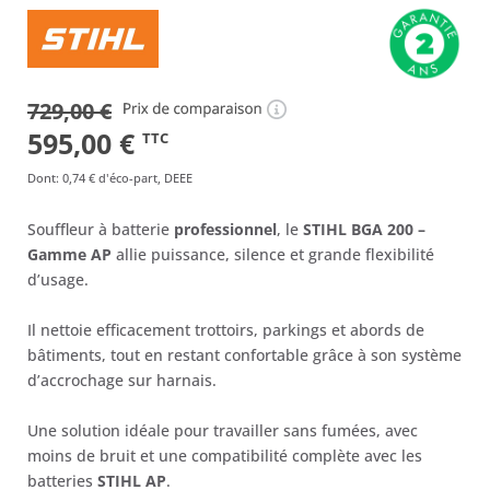
729,00
€
(3 avis)
Le
Le
595,00
€
TTC
prix
prix
Dont
:
0,74 €
d'éco-part, DEEE
initial
actuel
Souffleur à batterie
professionnel
, le
STIHL BGA 200 –
était :
est :
Gamme AP
allie puissance, silence et grande flexibilité
729,00 €.
595,00 €.
d’usage.
Il nettoie efficacement trottoirs, parkings et abords de
bâtiments, tout en restant confortable grâce à son système
d’accrochage sur harnais.
Une solution idéale pour travailler sans fumées, avec
moins de bruit et une compatibilité complète avec les
batteries
STIHL AP
.