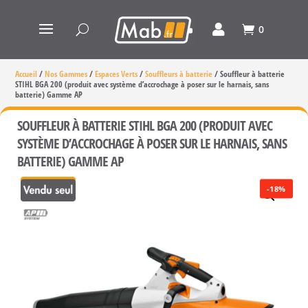
0
Accueil
/
Nos Gammes
/
Espaces Verts
/
Souffleurs à batterie
/
Souffleur à batterie
STIHL BGA 200 (produit avec système d’accrochage à poser sur le harnais, sans
batterie) Gamme AP
SOUFFLEUR À BATTERIE STIHL BGA 200 (PRODUIT AVEC
SYSTÈME D’ACCROCHAGE À POSER SUR LE HARNAIS, SANS
BATTERIE) GAMME AP
-18%