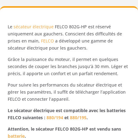
FELCO
-
802G-
HP
Le
sécateur électrique
FELCO 802G-HP est réservé
-
uniquement aux gauchers. Conscient des difficultés de
sans
prises en main,
FELCO
a développé une gamme de
batterie
sécateur électrique pour les gauchers.
ni
boitier
Grâce la puissance du moteur, il permet en quelques
-
secondes de couper les branches jusqu’à 30 mm. Léger et
pour
précis, il apporte un confort et un parfait rendement.
gauchers
Pour suivre les performances du sécateur électrique et
gérer les paramètres, il suffit de télécharger l’application
FELCO et connecter l’appareil.
Le sécateur électrique est compatible avec les batteries
FELCO suivantes :
880/194
et
880/195
.
Attention, le sécateur FELCO 802G-HP est vendu sans
batterie
.