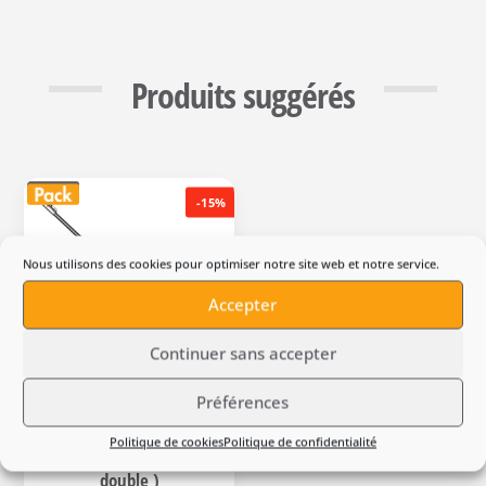
Produits suggérés
-15%
Nous utilisons des cookies pour optimiser notre site web et notre service.
Accepter
Continuer sans accepter
Préférences
Sécateur à batterie sur
perche ANOVA TPB2801 (
Politique de cookies
Politique de confidentialité
pack 2 batteries + chargeur
double )