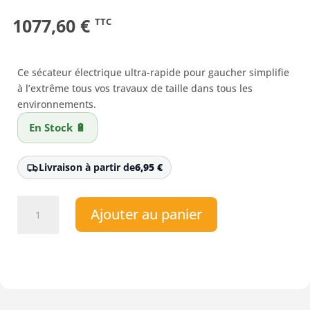
1077,60
€
TTC
Ce sécateur électrique ultra-rapide pour gaucher simplifie
à l’extrême tous vos travaux de taille dans tous les
environnements.
En Stock 🔋
Livraison à partir de
6,95
€
quantité
Ajouter au panier
de
Sécateur
électroportatif
électrique
à
batterie