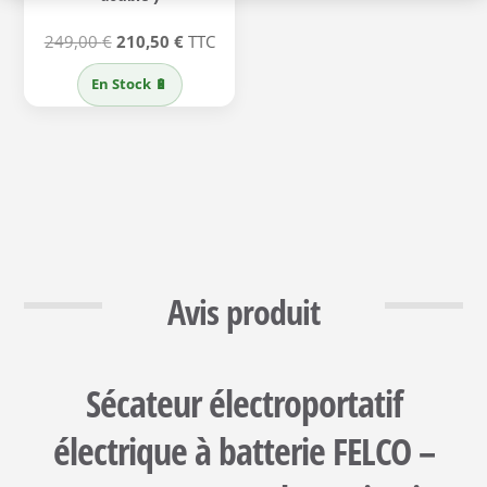
Le
Le
249,00
€
210,50
€
TTC
prix
prix
En Stock 🔋
initial
actuel
était :
est :
249,00 €.
210,50 €.
Avis produit
Sécateur électroportatif
électrique à batterie FELCO –