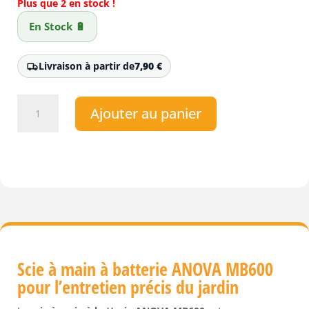
Plus que 2 en stock !
En Stock 🔋
Livraison à partir de
7,90
€
quantité
Ajouter au panier
de
Scie
de
jardin
à
batterie
ANOVA
MB600
Guide
chaine
Scie à main à batterie ANOVA MB600
20
pour l’entretien précis du jardin
cm
(