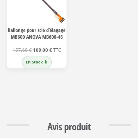
Rallonge pour scie d’élagage
MB600 ANOVA MB600-46
Le
Le
157,68
€
109,00
€
TTC
prix
prix
En Stock 🔋
initial
actuel
était :
est :
157,68 €.
109,00 €.
Avis produit