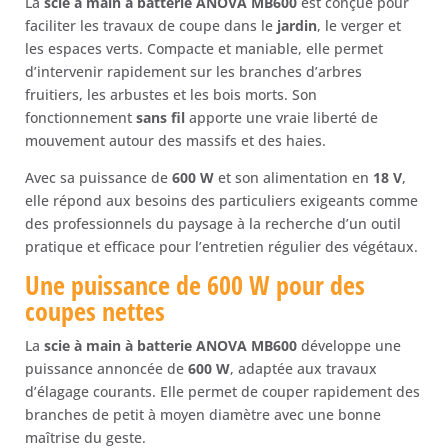
La
scie à main à batterie ANOVA MB600
est conçue pour
pack
faciliter les travaux de coupe dans le
jardin
, le verger et
2
les espaces verts. Compacte et maniable, elle permet
batteries+
d’intervenir rapidement sur les branches d’arbres
chargeur
fruitiers, les arbustes et les bois morts. Son
)
fonctionnement
sans fil
apporte une vraie liberté de
mouvement autour des massifs et des haies.
Avec sa puissance de
600 W
et son alimentation en
18 V
,
elle répond aux besoins des particuliers exigeants comme
des professionnels du paysage à la recherche d’un outil
pratique et efficace pour l’entretien régulier des végétaux.
Une puissance de 600 W pour des
coupes nettes
La
scie à main à batterie ANOVA MB600
développe une
puissance annoncée de
600 W
, adaptée aux travaux
d’élagage courants. Elle permet de couper rapidement des
branches de petit à moyen diamètre avec une bonne
maîtrise du geste.