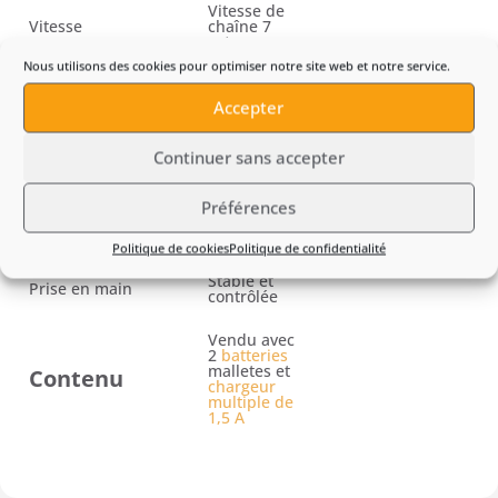
Vitesse de
Vitesse
chaîne 7
m/s
Nous utilisons des cookies pour optimiser notre site web et notre service.
CONFORT &
ERGONOMIE
Accepter
Format
Compact
Maniabilité
Élevée
Continuer sans accepter
Utilisation sans fil
Oui
Préférences
SÉCURITÉ
Politique de cookies
Politique de confidentialité
Utilisation sécurisée
Oui
Stable et
Prise en main
contrôlée
Vendu avec
2
batteries
malletes et
Contenu
chargeur
multiple de
1,5 A