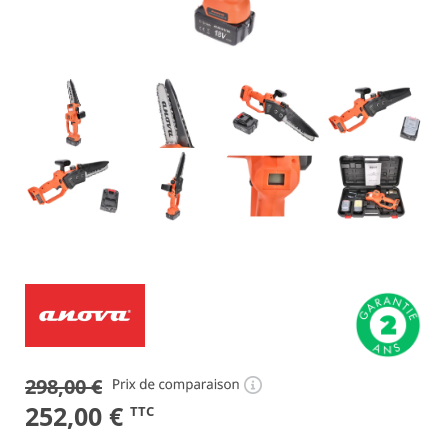
298,00
€
Le
Le
252,00
€
TTC
prix
prix