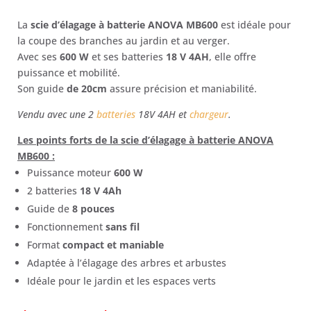
initial
actuel
La
scie d’élagage à batterie ANOVA MB600
est idéale pour
était :
est :
la coupe des branches au jardin et au verger.
Avec ses
600 W
et ses batteries
18 V 4AH
, elle offre
298,00 €.
252,00 €.
puissance et mobilité.
Son guide
de 20cm
assure précision et maniabilité.
Vendu avec une 2
batteries
18V 4AH et
chargeur
.
Les points forts de la scie d’élagage à batterie ANOVA
MB600 :
Puissance moteur
600 W
2 batteries
18 V 4Ah
Guide de
8 pouces
Fonctionnement
sans fil
Format
compact et maniable
Adaptée à l’élagage des arbres et arbustes
Idéale pour le jardin et les espaces verts