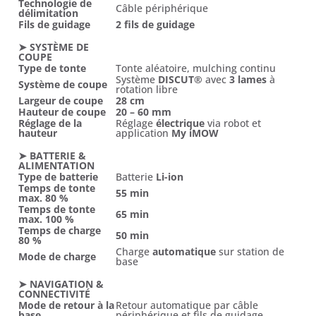
Technologie de
Câble périphérique
délimitation
Fils de guidage
2 fils de guidage
➤ SYSTÈME DE
COUPE
Type de tonte
Tonte aléatoire, mulching continu
Système
DISCUT®
avec
3 lames
à
Système de coupe
rotation libre
Largeur de coupe
28 cm
Hauteur de coupe
20 – 60 mm
Réglage de la
Réglage
électrique
via robot et
hauteur
application
My iMOW
➤ BATTERIE &
ALIMENTATION
Type de batterie
Batterie
Li-ion
Temps de tonte
55 min
max. 80 %
Temps de tonte
65 min
max. 100 %
Temps de charge
50 min
80 %
Charge
automatique
sur station de
Mode de charge
base
➤ NAVIGATION &
CONNECTIVITÉ
Mode de retour à la
Retour automatique par câble
base
périphérique et fils de guidage