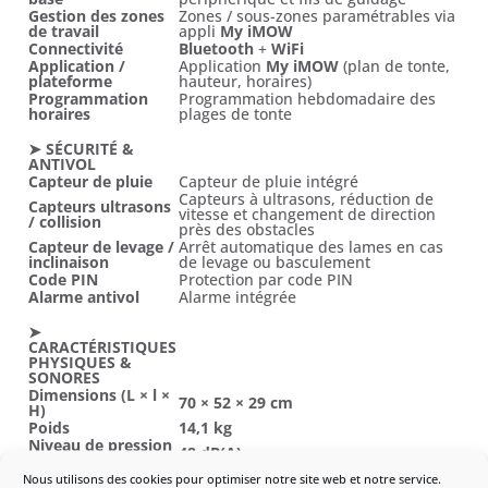
Gestion des zones
Zones / sous-zones paramétrables via
de travail
appli
My iMOW
Connectivité
Bluetooth
+
WiFi
Application /
Application
My iMOW
(plan de tonte,
plateforme
hauteur, horaires)
Programmation
Programmation hebdomadaire des
horaires
plages de tonte
➤ SÉCURITÉ &
ANTIVOL
Capteur de pluie
Capteur de pluie intégré
Capteurs à ultrasons, réduction de
Capteurs ultrasons
vitesse et changement de direction
/ collision
près des obstacles
Capteur de levage /
Arrêt automatique des lames en cas
inclinaison
de levage ou basculement
Code PIN
Protection par code PIN
Alarme antivol
Alarme intégrée
➤
CARACTÉRISTIQUES
PHYSIQUES &
SONORES
Dimensions (L × l ×
70 × 52 × 29 cm
H)
Poids
14,1 kg
Niveau de pression
48 dB(A)
sonore LpA
Niveau de
Nous utilisons des cookies pour optimiser notre site web et notre service.