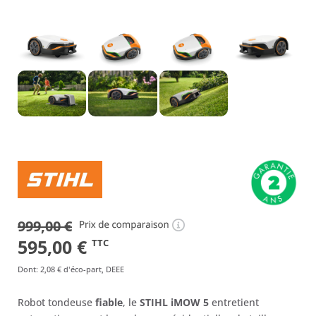
999,00
€
Le
Le
595,00
€
TTC
prix
prix
Dont
:
2,08 €
d'éco-part, DEEE
initial
actuel
Robot tondeuse
fiable
, le
STIHL iMOW 5
entretient
était :
est :