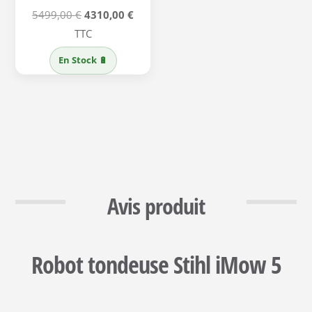
Le
Le
5499,00
€
4310,00
€
prix
prix
TTC
initial
actuel
En Stock 🔋
était :
est :
5499,00 €.
4310,00 €.
Avis produit
Robot tondeuse Stihl iMow 5