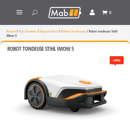
0
Accueil
/
Nos Gammes
/
Espaces Verts
/
Robots Tondeuses
/
Robot tondeuse Stihl
iMow 5
ROBOT TONDEUSE STIHL IMOW 5
-40%