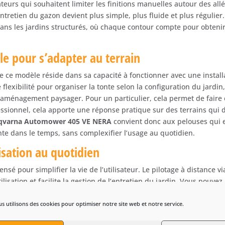
ateurs qui souhaitent limiter les finitions manuelles autour des al
entretien du gazon devient plus simple, plus fluide et plus régulier.
ans les jardins structurés, où chaque contour compte pour obtenir
le pour s’adapter au terrain
de ce modèle réside dans sa capacité à fonctionner avec une instal
exibilité pour organiser la tonte selon la configuration du jardin,
l’aménagement paysager. Pour un particulier, cela permet de faire
essionnel, cela apporte une réponse pratique sur des terrains q
qvarna Automower 405 VE NERA
convient donc aux pelouses qui e
nte dans le temps, sans complexifier l’usage au quotidien.
lisation au quotidien
sé pour simplifier la vie de l’utilisateur. Le pilotage à distance vi
ilisation et facilite la gestion de l’entretien du jardin. Vous pouve
ages et mieux organiser les périodes de tonte selon vos habitudes o
tée est particulièrement utile pour les propriétaires qui souhaiten
s utilisons des cookies pour optimiser notre site web et notre service.
stance. Le
Robot tondeuse Husqvarna Automower 405 VE NERA
ap