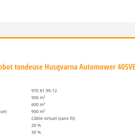
 robot tondeuse Husqvarna Automower 405V
970 81 99-12
900 m²
600 m²
que)
900 m²
Câble virtuel (sans fil)
20 %
30 %