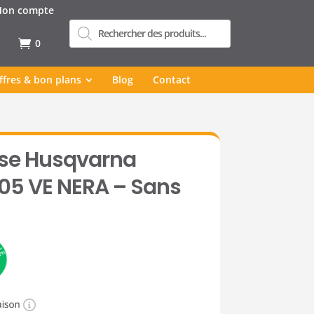
on compte
Recherche
de
produits
0
ffres & bon plans
Blog
Contact
se Husqvarna
5 VE NERA – Sans