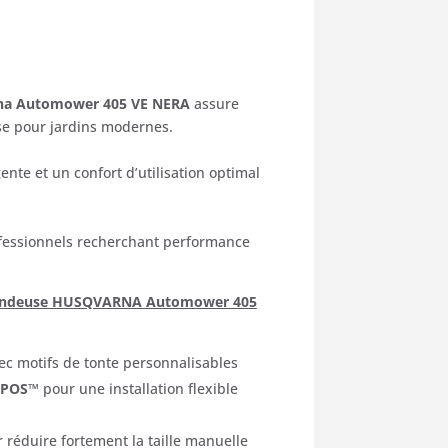
ix
tuel
na Automower 405 VE NERA
assure
se pour jardins modernes.
 :
gente et un confort d’utilisation optimal
76,50 €.
rofessionnels recherchant performance
 tondeuse HUSQVARNA Automower 405
c motifs de tonte personnalisables
EPOS™
pour une installation flexible
 réduire fortement la taille manuelle