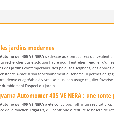
Husqvarna
Automower
405
VE
NERA
-
Sans
fil
les jardins modernes
-
900
 Automower 405 VE NERA
s’adresse aux particuliers qui veulent u
m²
ui recherchent une solution fiable pour l’entretien régulier d’un 
s des jardins contemporains, des pelouses soignées, des abords d
r constante. Grâce à son fonctionnement autonome, il permet de ga
e, dense et agréable à vivre. De plus, son usage régulier favoris
re durablement l’aspect du jardin.
varna Automower 405 VE NERA : une tonte p
 Automower 405 VE NERA
a été conçu pour offrir un résultat prop
nce de la fonction
EdgeCut
, qui contribue à réduire le besoin de re