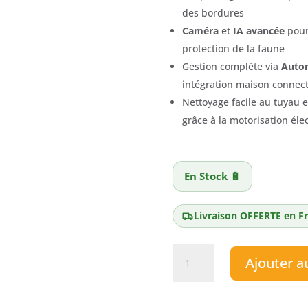
des bordures
Caméra
et
IA avancée
pour 
protection de la faune
Gestion complète via
Auto
intégration maison connec
Nettoyage facile au tuyau e
grâce à la motorisation éle
En Stock 🔋
Livraison OFFERTE en Fr
quantité
Ajouter a
de
Robot
tondeuse