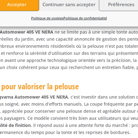
ns une routine d’entretien moderne, pratique et rassurante.
Accepter
Continuer sans accepter
Préférences
qvarna Automower 405 VE NERA
: une soluti
Politique de cookies
Politique de confidentialité
 Automower 405 VE NERA
ne se limite pas à une simple tonte auto
réelles du jardin, avec une capacité annoncée de gestion des pent
mbreux environnements résidentiels où la pelouse n’est pas totale
l et renforce la sérénité d’utilisation sur des terrains qui présente
 avant une approche technologique orientée vers la précision, la r
t un choix cohérent pour ceux qui recherchent un entretien fiable, 
 pour valoriser la pelouse
qvarna Automower 405 VE NERA
, c’est investir dans une solution
lus soigné, avec moins d’efforts manuels. La coupe fréquente par pe
, appréciée pour conserver une pelouse dense et agréable autour d
s paysagers. Ce modèle convient très bien aux utilisateurs qui ve
lité de finition
. Il répond aussi à une attente forte du marché : pro
permanence du temps pour la tonte et les reprises de bordures.