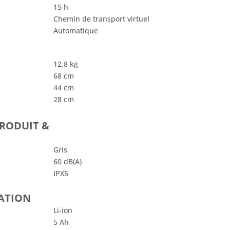
15 h
Chemin de transport virtuel
Automatique
12,8 kg
68 cm
44 cm
28 cm
PRODUIT &
Gris
60 dB(A)
IPX5
TATION
Li-ion
5 Ah