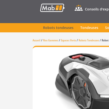
Conseils d'ex
Robots tondeuses
Tondeuses
So
Accueil
/
Nos Gammes
/
Espaces Verts
/
Robots Tondeuses
/
Robot