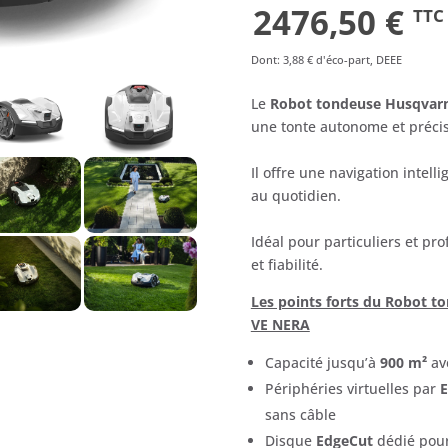
Le
Le
2476,50
€
TTC
prix
pr
Dont
:
3,88 €
d'éco-part, DEEE
initial
ac
Le
Robot tondeuse Husqvar
une tonte autonome et préci
était :
est
Il offre une navigation intelli
2649,00 €.
24
au quotidien.
Idéal pour particuliers et p
et fiabilité.
Les points forts du Robot
VE NERA
Capacité jusqu’à
900 m²
ave
Périphéries virtuelles par
sans câble
Disque
EdgeCut
dédié pour