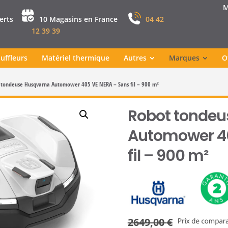
M
perts
10 Magasins en France
04 42
12 39 39
uffleurs
Matériel thermique
Autres
Marques
O
 tondeuse Husqvarna Automower 405 VE NERA – Sans fil – 900 m²
Robot tondeu
Automower 40
fil – 900 m²
2649,00
€