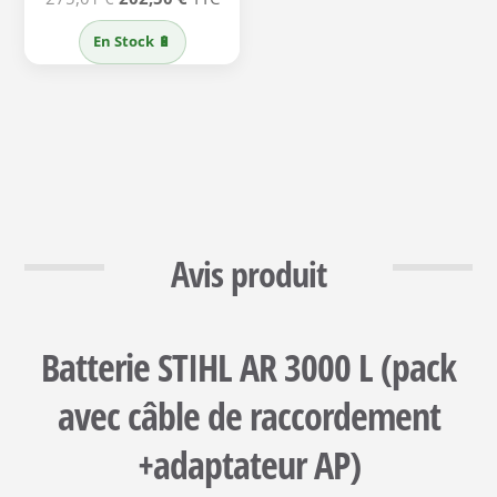
prix
prix
En Stock 🔋
initial
actuel
était :
est :
275,01 €.
202,50 €.
Avis produit
Batterie STIHL AR 3000 L (pack
avec câble de raccordement
+adaptateur AP)