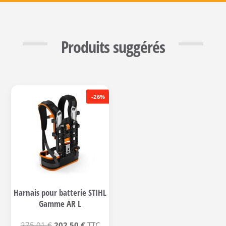
Produits suggérés
-26%
Harnais pour batterie STIHL
Gamme AR L
Le
Le
275,01
€
202,50
€
TTC