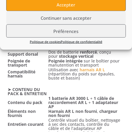
logement de batterie AP
Accepter
1 prise USB
pour recharge
Port USB intégré
d’équipements basse puissance
(smartphone, etc.)
Continuer sans accepter
Module Bluetooth intégré
pour
suivi dans
STIHL connected
(état de
STIHL connected
charge, temps de fonctionnement,
Préférences
cycles)
Politique de cookies
Politique de confidentialité
➤ CONFORT &
ERGONOMIE
Dos de batterie
renforcé
, conçu
Support dorsal
pour
stockage vertical
Poignée de
Poignée intégrée
sur le boîtier pour
transport
manutention et transport
Utilisation avec
harnais AR L
Compatibilité
(répartition du poids sur épaules,
harnais
buste et bassin)
➤ CONTENU DU
PACK & ENTRETIEN
1 batterie AR 3000 L
+
1 câble de
Contenu du pack
raccordement AR L
+
1 adaptateur
AP
Éléments non
Harnais AR L non fourni
,
chargeur
fournis
non fourni
Contrôle visuel du boîtier, nettoyage
Entretien courant
à sec des contacts, contrôle du
câble et de l’adaptateur AP