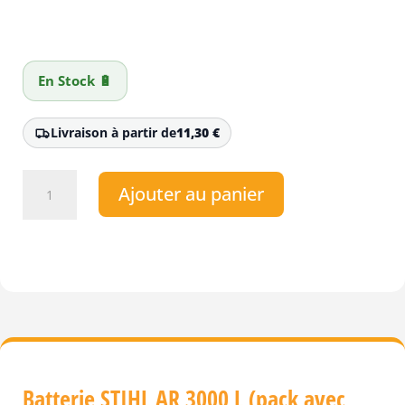
En Stock 🔋
Livraison à partir de
11,30
€
quantité
Ajouter au panier
de
Batterie
STIHL
AR
3000
L
(pack
avec
câble
de
Batterie STIHL AR 3000 L (pack avec