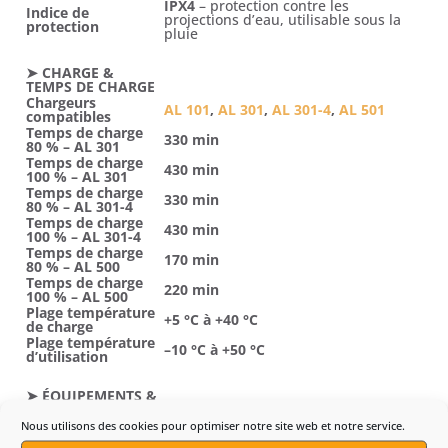
IPX4
– protection contre les
Indice de
projections d’eau, utilisable sous la
protection
pluie
➤ CHARGE &
TEMPS DE CHARGE
Chargeurs
AL 101
,
AL 301
,
AL 301-4
,
AL 501
compatibles
Temps de charge
330 min
80 % – AL 301
Temps de charge
430 min
100 % – AL 301
Temps de charge
330 min
80 % – AL 301-4
Temps de charge
430 min
100 % – AL 301-4
Temps de charge
170 min
80 % – AL 500
Temps de charge
220 min
100 % – AL 500
Plage température
+5 °C à +40 °C
de charge
Plage température
–10 °C à +50 °C
d’utilisation
➤ ÉQUIPEMENTS &
CONNECTIVITÉ
Sortie via
câble de raccordement
Nous utilisons des cookies pour optimiser notre site web et notre service.
Port de connexion
AR L
+
adaptateur AP
pour
outils