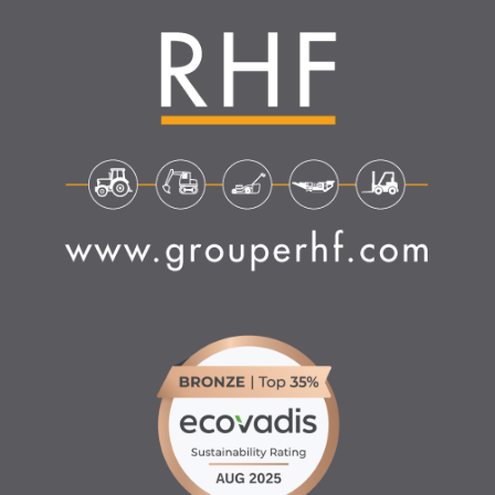
4.6
/
5
(1635 avis)