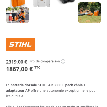
2319,00
€
Le
Le
1867,00
€
TTC
prix
prix
initial
actuel
La
batterie dorsale STIHL AR 3000 L pack câble +
était :
est :
adaptateur AP
offre une autonomie exceptionnelle pour
les outils AP.
2319,00 €.
1867,00 €.
Elle allège fortement les machines en main et améliore le