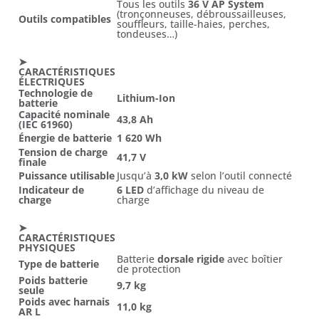
Tous les outils
36 V AP System
(tronçonneuses, débroussailleuses,
Outils compatibles
souffleurs, taille-haies, perches,
tondeuses…)
➤
CARACTÉRISTIQUES
ÉLECTRIQUES
Technologie de
Lithium-Ion
batterie
Capacité nominale
43,8 Ah
(IEC 61960)
Énergie de batterie
1 620 Wh
Tension de charge
41,7 V
finale
Puissance utilisable
Jusqu’à
3,0 kW
selon l’outil connecté
Indicateur de
6 LED
d’affichage du niveau de
charge
charge
➤
CARACTÉRISTIQUES
PHYSIQUES
Batterie
dorsale rigide
avec boîtier
Type de batterie
de protection
Poids batterie
9,7 kg
seule
Poids avec harnais
11,0 kg
AR L