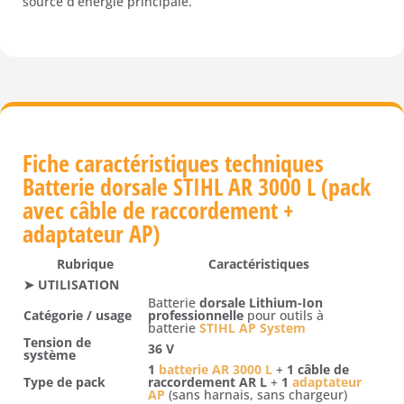
source d’énergie principale.
Fiche caractéristiques techniques
Batterie dorsale STIHL AR 3000 L (pack
avec câble de raccordement +
adaptateur AP)
Rubrique
Caractéristiques
➤ UTILISATION
Batterie
dorsale Lithium-Ion
Catégorie / usage
professionnelle
pour outils à
batterie
STIHL AP System
Tension de
36 V
système
1
batterie AR 3000 L
+
1 câble de
Type de pack
raccordement AR L
+
1
adaptateur
AP
(sans harnais, sans chargeur)