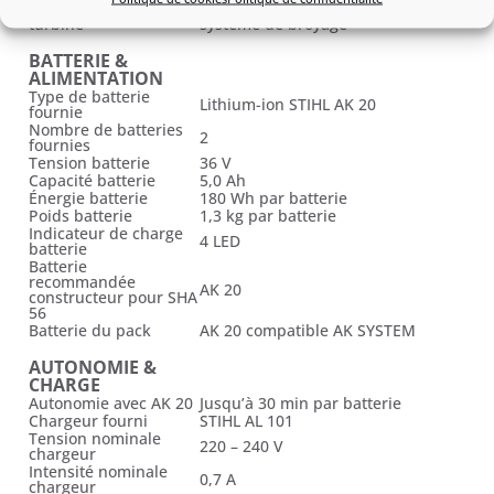
Nettoyage de la
Ouverture large d’accès au
turbine
système de broyage
BATTERIE &
ALIMENTATION
Type de batterie
Lithium-ion STIHL AK 20
fournie
Nombre de batteries
2
fournies
Tension batterie
36 V
Capacité batterie
5,0 Ah
Énergie batterie
180 Wh par batterie
Poids batterie
1,3 kg par batterie
Indicateur de charge
4 LED
batterie
Batterie
recommandée
AK 20
constructeur pour SHA
56
Batterie du pack
AK 20 compatible AK SYSTEM
AUTONOMIE &
CHARGE
Autonomie avec AK 20
Jusqu’à 30 min par batterie
Chargeur fourni
STIHL AL 101
Tension nominale
220 – 240 V
chargeur
Intensité nominale
0,7 A
chargeur