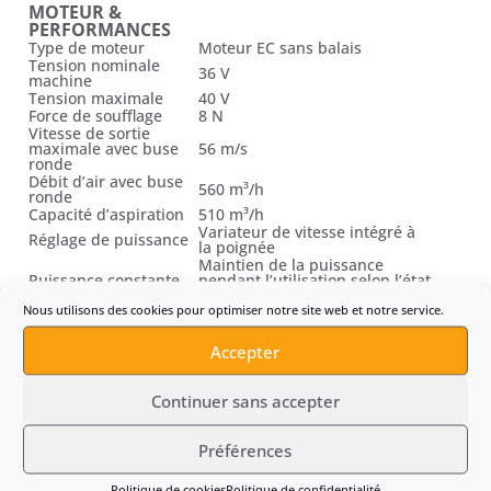
MOTEUR &
PERFORMANCES
Type de moteur
Moteur EC sans balais
Tension nominale
36 V
machine
Tension maximale
40 V
Force de soufflage
8 N
Vitesse de sortie
maximale avec buse
56 m/s
ronde
Débit d’air avec buse
560 m³/h
ronde
Capacité d’aspiration
510 m³/h
Variateur de vitesse intégré à
Réglage de puissance
la poignée
Maintien de la puissance
Puissance constante
pendant l’utilisation selon l’état
de charge compatible STIHL
Nous utilisons des cookies pour optimiser notre site web et notre service.
ASPIRATION &
BROYAGE
Accepter
Broyage intégré par turbine /
Fonction broyage
système broyeur
Continuer sans accepter
Sac asymétrique avec
Sac de ramassage
fermeture éclair
Volume du sac de
40 L
ramassage
Préférences
Fixation directe sur le tube
Fixation du sac
d’aspiration
Politique de cookies
Politique de confidentialité