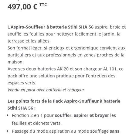
Le
Le
497,00
€
TTC
prix
prix
initial
actuel
L’
Aspiro-Souffleur à batterie Stihl SHA 56
aspire, broie et
était :
est :
souffle les feuilles pour nettoyer facilement le jardin, la
terrasse et les allées.
596,00 €.
497,00 €.
Son format léger, silencieux et ergonomique convient aux
particuliers et aux professionnels en zones proches de la
maison.
Avec ses deux batteries AK 20 et son chargeur AL 101, ce
pack offre une solution pratique pour l’entretien des
espaces verts.
Vendu en pack avec batterie et chargeur
Les points forts de la Pack Aspiro-Souffleur à batterie
Stihl SHA 56 :
Fonction 2 en 1 pour
souffler, aspirer et broyer
les
feuilles et déchets verts.
Passage du mode aspiration au mode soufflage
sans