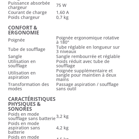
Puissance absorbée
75 W
chargeur
Courant de charge
1,60 A
Poids chargeur
0,7 kg
CONFORT &
ERGONOMIE
Poignée ergonomique rotative
Poignée
à 180°
Tube réglable en longueur sur
Tube de soufflage
3 niveaux
Sangle
Sangle rembourrée et réglable
Utilisation en
Poids réduit avec tube de
soufflage
soufflage
Poignée supplémentaire et
Utilisation en
sangle pour maintien à deux
aspiration
mains
Transformation des
Passage aspiration / soufflage
modes
sans outil
CARACTÉRISTIQUES
PHYSIQUES &
SONORES
Poids en mode
3,2 kg
soufflage sans batterie
Poids en mode
aspiration sans
4,2 kg
batterie
Poids en mode