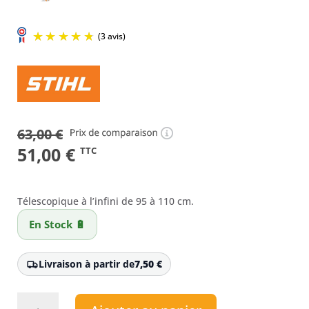
63,00
€
Le
Le
51,00
€
(3 avis)
TTC
prix
prix
initial
actuel
Télescopique à l’infini de 95 à 110 cm.
était :
est :
En Stock 🔋
63,00 €.
51,00 €.
Livraison à partir de
7,50
€
quantité