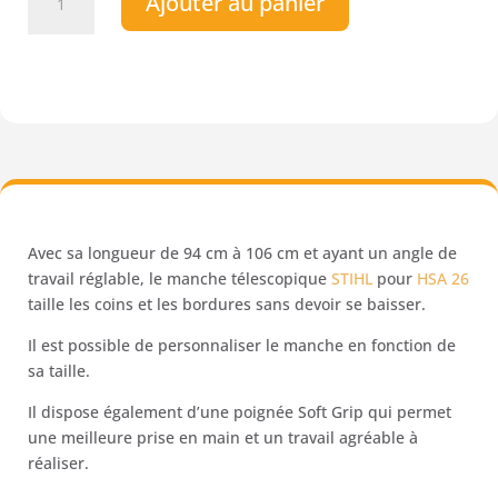
Ajouter au panier
de
Manche
télescopique
STIHL
pour
HSA
26
–
Gamme
AS
Avec sa longueur de 94 cm à 106 cm et ayant un angle de
travail réglable, le manche télescopique
STIHL
pour
HSA 26
taille les coins et les bordures sans devoir se baisser.
Il est possible de personnaliser le manche en fonction de
sa taille.
Il dispose également d’une poignée Soft Grip qui permet
une meilleure prise en main et un travail agréable à
réaliser.