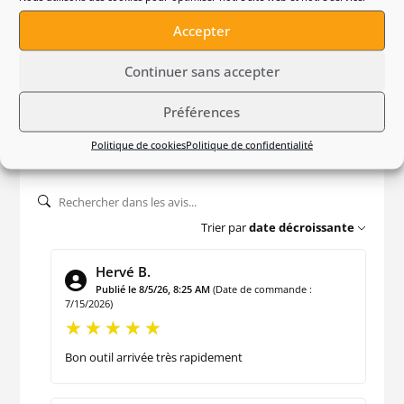
HSA 26 – Gamme AS
Accepter
Continuer sans accepter
4.7
Préférences
/
5
VOIR L'ATTESTATION
Politique de cookies
Politique de confidentialité
Basé sur 3 avis
Contrôle & qualité
Trier par
date décroissante
Hervé B.
Publié le 8/5/26, 8:25 AM
(Date de commande :
7/15/2026)
Bon outil arrivée très rapidement