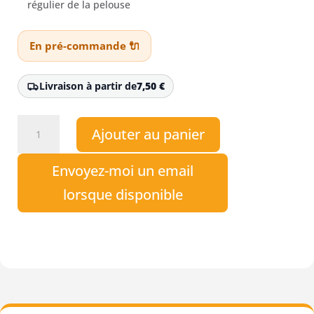
régulier de la pelouse
En pré-commande 🔌
Livraison à partir de
7,50
€
quantité
Ajouter au panier
de
Kit
Envoyez-moi un email
mulching
Stihl
lorsque disponible
AMK
443