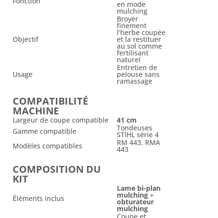
Fonction
en mode
mulching
Broyer
finement
l’herbe coupée
Objectif
et la restituer
au sol comme
fertilisant
naturel
Entretien de
Usage
pelouse sans
ramassage
COMPATIBILITÉ
MACHINE
Largeur de coupe compatible
41 cm
Tondeuses
Gamme compatible
STIHL série 4
RM 443, RMA
Modèles compatibles
443
COMPOSITION DU
KIT
Lame bi-plan
mulching
+
Éléments inclus
obturateur
mulching
Coupe et