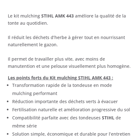
prix
prix
initial
actuel
Le kit mulching
STIHL AMK 443
améliore la qualité de la
était :
est :
tonte au quotidien.
72,51 €.
53,50 €.
Il réduit les déchets d’herbe à gérer tout en nourrissant
naturellement le gazon.
Il permet de travailler plus vite, avec moins de
manutention et une pelouse visuellement plus homogène.
Les points forts du Kit mulching STIHL AMK 443 :
Transformation rapide de la tondeuse en mode
mulching performant
Réduction importante des déchets verts à évacuer
Fertilisation naturelle et amélioration progressive du sol
Compatibilité parfaite avec des tondeuses
STIHL
de
même série
Solution simple, économique et durable pour l’entretien