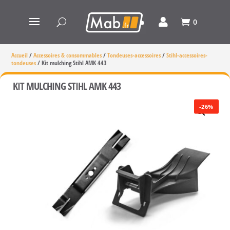
0
Accueil
/
Accessoires & consommables
/
Tondeuses-accessoires
/
Stihl-accessoires-
tondeuses
/
Kit mulching Stihl AMK 443
KIT MULCHING STIHL AMK 443
-26%