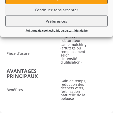
Non
Dimensions
communiquées
par le fabricant
Continuer sans accepter
ENTRETIEN &
RECOMMANDATIONS
Préférences
Nettoyage
régulier du
Politique de cookies
Politique de confidentialité
Entretien
carter, de la
lame et de
l’obturateur
Lame mulching
(affûtage ou
remplacement
Pièce d’usure
selon
l’intensité
d’utilisation)
AVANTAGES
PRINCIPAUX
Gain de temps,
réduction des
déchets verts,
Bénéfices
fertilisation
naturelle de la
pelouse