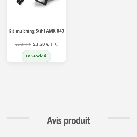
Kit mulching Stihl AMK 043
Le
Le
72,51
€
53,50
€
TTC
prix
prix
En Stock 🔋
initial
actuel
était :
est :
72,51 €.
53,50 €.
Avis produit