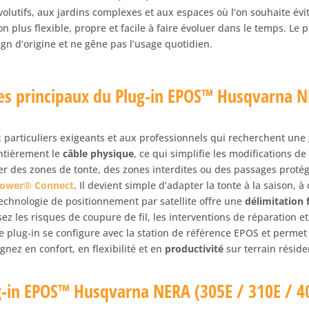
NERA
olutifs, aux jardins complexes et aux espaces où l’on souhaite évite
on plus flexible, propre et facile à faire évoluer dans le temps. Le 
sign d’origine et ne gêne pas l’usage quotidien.
ges principaux du Plug-in EPOS™ Husqvarna N
 particuliers exigeants et aux professionnels qui recherchent une
entièrement le
câble physique
, ce qui simplifie les modifications de
éer des zones de tonte, des zones interdites ou des passages prot
ower® Connect
. Il devient simple d’adapter la tonte à la saison,
technologie de positionnement par satellite offre une
délimitation 
z les risques de coupure de fil, les interventions de réparation et
 Le plug-in se configure avec la station de référence EPOS et permet
gnez en confort, en flexibilité et en
productivité
sur terrain réside
g-in EPOS™ Husqvarna NERA (305E / 310E / 4