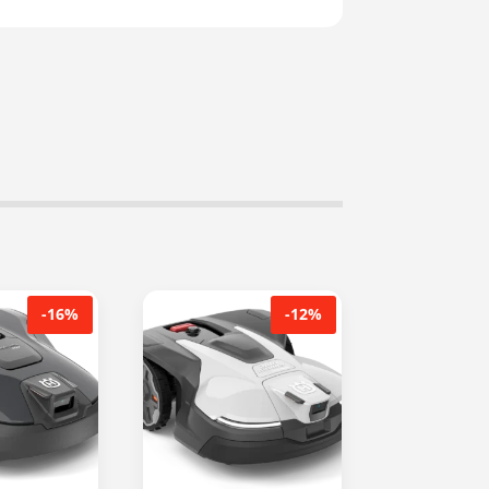
-16%
-12%