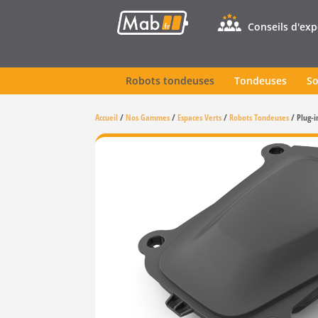
Conseils d'ex
Robots tondeuses
Tondeuses
So
Accueil
/
Nos Gammes
/
Espaces Verts
/
Robots Tondeuses
/
Plug-