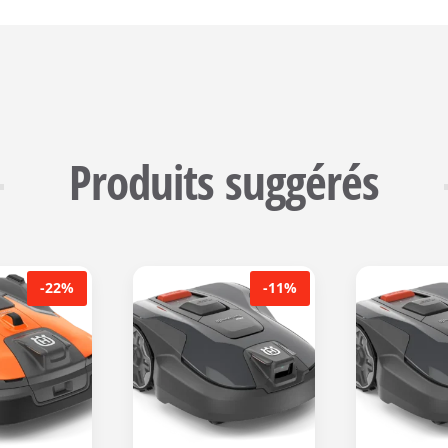
Produits suggérés
-22%
-11%