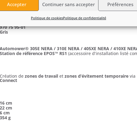
Accepter
Continuer sans accepter
Préférences
Accessoire permettant une
installation Automower® sans câble 
Politique de cookies
Politique de confidentialité
virtuelles
définies dans l’application
Automower® Connect
970 75 95-01
Gris
Automower® 305E NERA / 310E NERA / 405XE NERA / 410XE NER
Station de référence EPOS™ RS1
(accessoire d’installation listé 
Création de
zones de travail
et
zones d’évitement temporaire
via 
Connect
16 cm
22 cm
6 cm
354 g