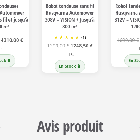
tondeuses
Robot tondeuse sans fil
Robot tonde
 Automower
Husqvarna Automower
Husqvarna
 fil et jusqu’à
308V – VISION + Jusqu’à
312V – VISI
00 m²
800 m²
120
(1)
Le
Le
4310,00
€
1699,00
€
Le
Le
1399,00
€
1248,50
€
prix
prix
TC
T
prix
prix
TTC
initial
actuel
ock 🔋
En St
initial
actuel
était :
est :
En Stock 🔋
était :
est :
5499,00 €.
4310,00 €.
1399,00 €.
1248,50 €.
Avis produit