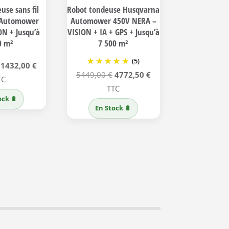
use sans fil
Robot tondeuse Husqvarna
 Automower
Automower 450V NERA –
ON + Jusqu’à
VISION + IA + GPS + Jusqu’à
0 m²
7 500 m²
(5)
Le
Le
1432,00
€
Le
Le
5449,00
€
4772,50
€
prix
prix
TC
prix
prix
TTC
initial
actuel
ock 🔋
initial
actuel
était :
est :
En Stock 🔋
était :
est :
1699,00 €.
1432,00 €.
5449,00 €.
4772,50 €.