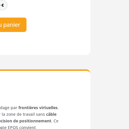
0
€
u panier
idage par
frontières virtuelles
.
 la zone de travail sans
câble
écision de positionnement
. Ce
logie EPOS convient