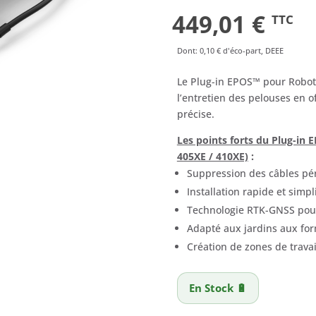
449,01
€
TTC
Dont
:
0,10 €
d'éco-part, DEEE
Le Plug-in EPOS™ pour Robo
l’entretien des pelouses en of
précise.
Les points forts du Plug-in
405XE / 410XE)
:
Suppression des câbles pé
Installation rapide et simpl
Technologie RTK-GNSS pour
Adapté aux jardins aux fo
Création de zones de trava
En Stock 🔋