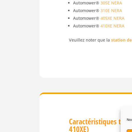
Automower®
305E NERA
Automower®
310E NERA
Automower®
405XE NERA
Automower®
410XE NERA
Veuillez noter que la
station d
Caractéristiques tec
Nou
410XE)