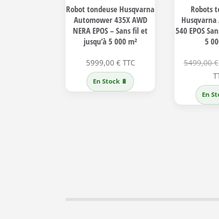
Robot tondeuse Husqvarna
Robots 
Automower 435X AWD
Husqvarna
NERA EPOS – Sans fil et
540 EPOS Sans
jusqu’à 5 000 m²
5 0
5999,00
€
TTC
5499,00
€
T
En Stock 🔋
En St