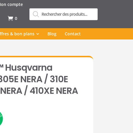
on compte
Recherche
de
produits
0
ffres & bon plans
Blog
Contact
™ Husqvarna
05E NERA / 310E
 NERA / 410XE NERA
(1 avis)