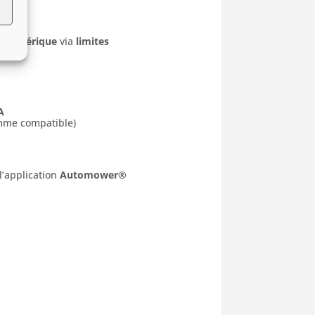
périphérique
via
limites
A
comme compatible)
l’application
Automower®