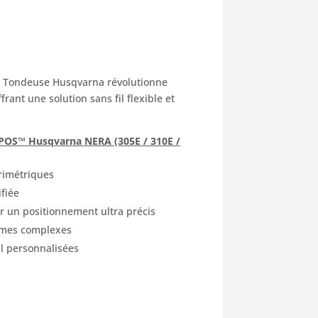
t Tondeuse Husqvarna révolutionne
frant une solution sans fil flexible et
 EPOS™ Husqvarna NERA (305E / 310E /
rimétriques
ifiée
 un positionnement ultra précis
rmes complexes
il personnalisées