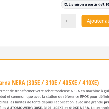
Livraison à partir de
7,1
quantité
Ajouter a
de
Plug-
in
EPOS™
Husqvarna
Automower®
305E
NERA
/
310E
NERA
arna NERA (305E / 310E / 405XE / 410XE)
/
405XE
rmet de transformer votre robot tondeuse NERA en machine à gu
NERA
obot et communique avec la station de référence EPOS pour définir
/
difiez les limites de tonte depuis l’application, avec une grande
pr
410XE
èles
AUTOMOWER® 305E, 310E, 405XE et 410XE NERA
. La techno