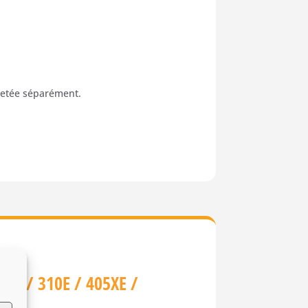
chetée séparément.
05E / 310E / 405XE /