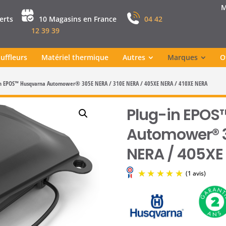
M
perts
10 Magasins en France
04 42
12 39 39
uffleurs
Matériel thermique
Autres
Marques
O
in EPOS™ Husqvarna Automower® 305E NERA / 310E NERA / 405XE NERA / 410XE NERA
Plug-in EPOS
Automower® 3
NERA / 405XE