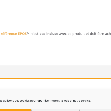
e référence
EPOS
™
n’est
pas incluse
avec ce produit et doit être a
hniques du Plug-in EPOS™ Husqvarna NERA (3
s utilisons des cookies pour optimiser notre site web et notre service.