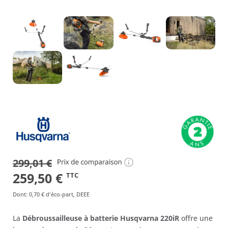
299,01
€
Le
Le
259,50
€
TTC
prix
prix
Dont
:
0,70 €
d'éco-part, DEEE
initial
actuel
La
Débroussailleuse à batterie Husqvarna 220iR
offre une
était :
est :