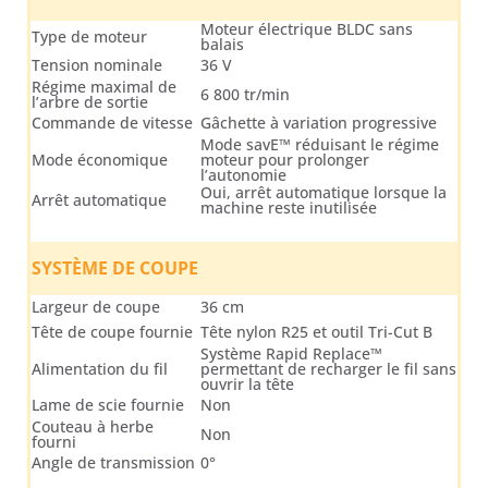
Moteur électrique BLDC sans
Type de moteur
balais
Tension nominale
36 V
Régime maximal de
6 800 tr/min
l’arbre de sortie
Commande de vitesse
Gâchette à variation progressive
Mode savE™ réduisant le régime
Mode économique
moteur pour prolonger
l’autonomie
Oui, arrêt automatique lorsque la
Arrêt automatique
machine reste inutilisée
SYSTÈME DE COUPE
Largeur de coupe
36 cm
Tête de coupe fournie
Tête nylon R25 et outil Tri-Cut B
Système Rapid Replace™
Alimentation du fil
permettant de recharger le fil sans
ouvrir la tête
Lame de scie fournie
Non
Couteau à herbe
Non
fourni
Angle de transmission
0°