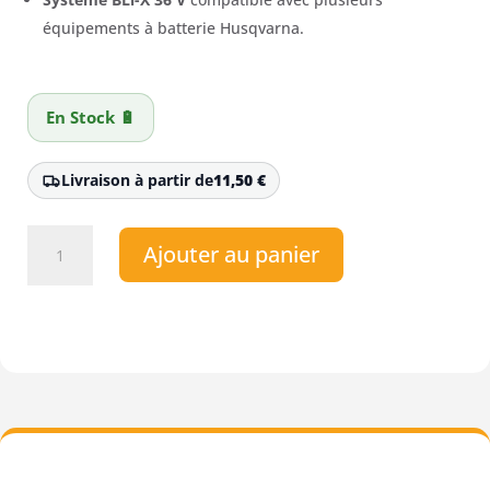
équipements à batterie Husqvarna.
En Stock 🔋
Livraison à partir de
11,50
€
quantité
Ajouter au panier
de
Débroussailleuse
à
batterie
Husqvarna
220iR