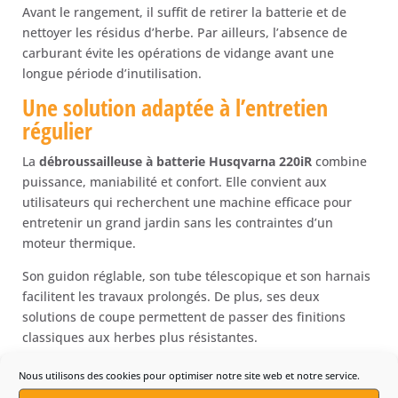
Avant le rangement, il suffit de retirer la batterie et de
nettoyer les résidus d’herbe. Par ailleurs, l’absence de
carburant évite les opérations de vidange avant une
longue période d’inutilisation.
Une solution adaptée à l’entretien
régulier
La
débroussailleuse à batterie Husqvarna 220iR
combine
puissance, maniabilité et confort. Elle convient aux
utilisateurs qui recherchent une machine efficace pour
entretenir un grand jardin sans les contraintes d’un
moteur thermique.
Son guidon réglable, son tube télescopique et son harnais
facilitent les travaux prolongés. De plus, ses deux
solutions de coupe permettent de passer des finitions
classiques aux herbes plus résistantes.
Enfin, son moteur sans balais et son système de batterie
Nous utilisons des cookies pour optimiser notre site web et notre service.
36 V simplifient l’entretien quotidien. Ce modèle