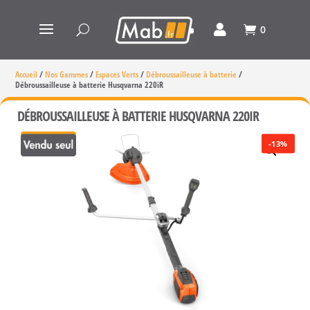
0
Accueil
/
Nos Gammes
/
Espaces Verts
/
Débroussailleuse à batterie
/
Débroussailleuse à batterie Husqvarna 220iR
DÉBROUSSAILLEUSE À BATTERIE HUSQVARNA 220IR
-13%